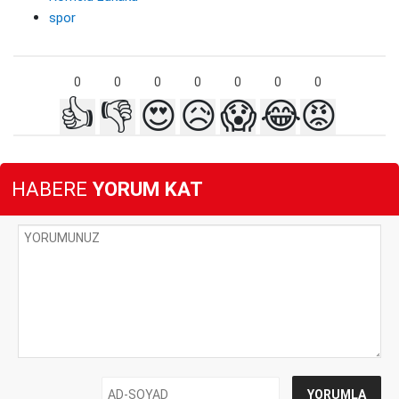
spor
0
0
0
0
0
0
0
👍
👎
😍
😥
😱
😂
😡
HABERE
YORUM KAT