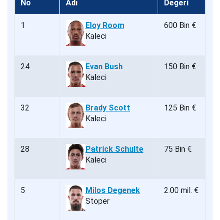
No
Adı
Değeri
1
Eloy Room
600 Bin €
Kaleci
24
Evan Bush
150 Bin €
Kaleci
32
Brady Scott
125 Bin €
Kaleci
28
Patrick Schulte
75 Bin €
Kaleci
5
Milos Degenek
2.00 mil. €
Stoper