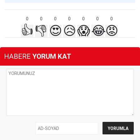
0
0
0
0
0
0
0
👍
👎
😍
😥
😱
😂
😡
HABERE
YORUM KAT