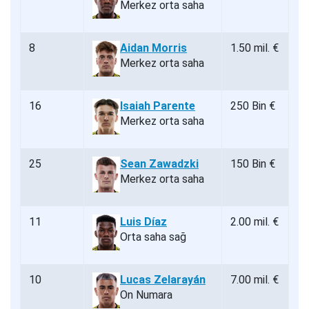
Merkez orta saha
8
Aidan Morris
1.50 mil. €
Merkez orta saha
16
Isaiah Parente
250 Bin €
Merkez orta saha
25
Sean Zawadzki
150 Bin €
Merkez orta saha
11
Luis Díaz
2.00 mil. €
Orta saha sağ
10
Lucas Zelarayán
7.00 mil. €
On Numara