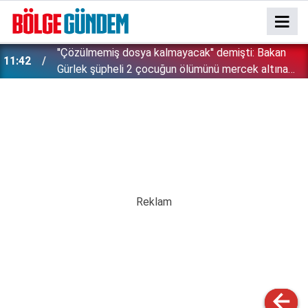
''Çözülmemiş dosya kalmayacak'' demişti: Bakan
11:42
!
Gürlek şüpheli 2 çocuğun ölümünü mercek altına
aldı!