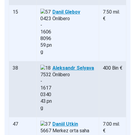
15
Danil Glebov
7.50 mil.
Önlibero
€
38
Aleksandr Selyava
400 Bin €
Önlibero
47
Daniil Utkin
7.00 mil.
Merkez orta saha
€