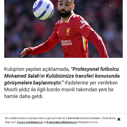
Kulüpten yapılan açıklamada,
“Profesyonel futbolcu
Mohamed Salah’ın Kulübümüze transferi konusunda
görüşmelere başlanmıştır.”
ifadelerine yer verilirken
Mısırlı yıldız ile ilgili bordo-mavili takımdan yeni bir
hamle daha geldi.
Bu sitede kullanıcı deneyimlerini geliştirmek için
Çerezler
kullanılmaktadır. Daha fazla
Reklamı Kapat
bilgi için;
Çerez politika
mıza
ve
Aydınlatma Metnimize
tıklayabilirsiniz.