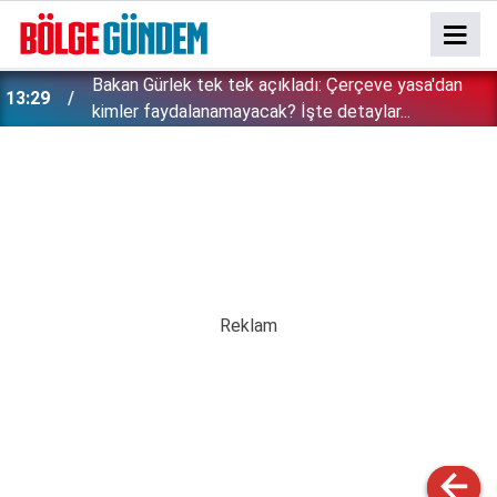
Bakan Gürlek tek tek açıkladı: Çerçeve yasa'dan
13:29
kimler faydalanamayacak? İşte detaylar...