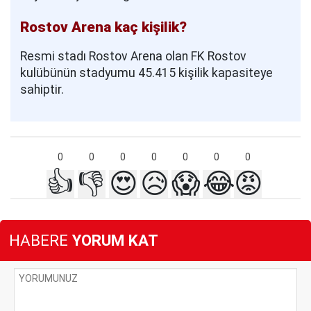
Rostov Arena kaç kişilik?
Resmi stadı Rostov Arena olan FK Rostov
kulübünün stadyumu 45.415 kişilik kapasiteye
sahiptir.
0
0
0
0
0
0
0
👍
👎
😍
😥
😱
😂
😡
HABERE
YORUM KAT