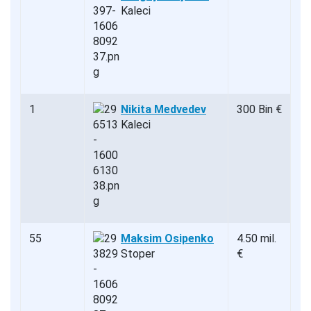
Kaleci
1
Nikita Medvedev
300 Bin €
Kaleci
55
Maksim Osipenko
4.50 mil.
Stoper
€