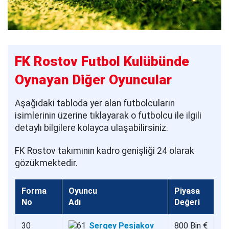
FK Rostov Futbol Kulübünde
Oynayan Diğer Oyuncular
Aşağıdaki tabloda yer alan futbolcuların
isimlerinin üzerine tıklayarak o futbolcu ile ilgili
detaylı bilgilere kolayca ulaşabilirsiniz.
FK Rostov takımının kadro genişliği 24 olarak
gözükmektedir.
Forma
Oyuncu
Piyasa
No
Adı
Değeri
30
Sergey Pesjakov
800 Bin €