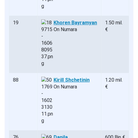
19
Khoren Bayramyan
1.50 mil.
On Numara
€
88
Kirill Shchetinin
1.20 mil.
On Numara
€
76
Danila
600 Bin €