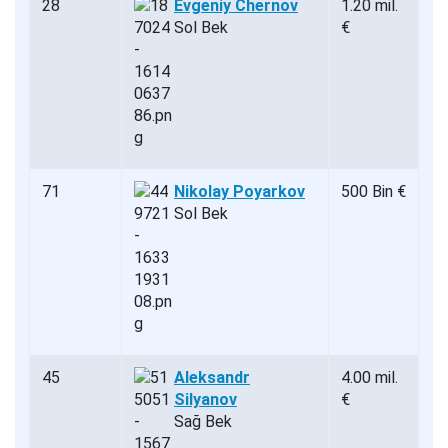
28
Evgeniy Chernov
1.20 mil.
Sol Bek
€
71
Nikolay Poyarkov
500 Bin €
Sol Bek
45
Aleksandr
4.00 mil.
Silyanov
€
Sağ Bek