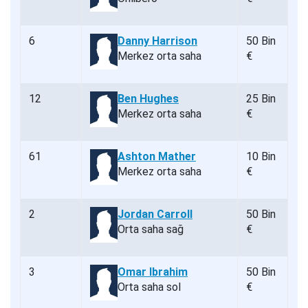
6
Danny Harrison
50 Bin
Merkez orta saha
€
12
Ben Hughes
25 Bin
Merkez orta saha
€
61
Ashton Mather
10 Bin
Merkez orta saha
€
2
Jordan Carroll
50 Bin
Orta saha sağ
€
3
Omar Ibrahim
50 Bin
Orta saha sol
€