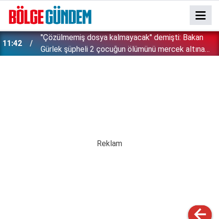
''Çözülmemiş dosya kalmayacak'' demişti: Bakan
11:42
!
Gürlek şüpheli 2 çocuğun ölümünü mercek altına
aldı!