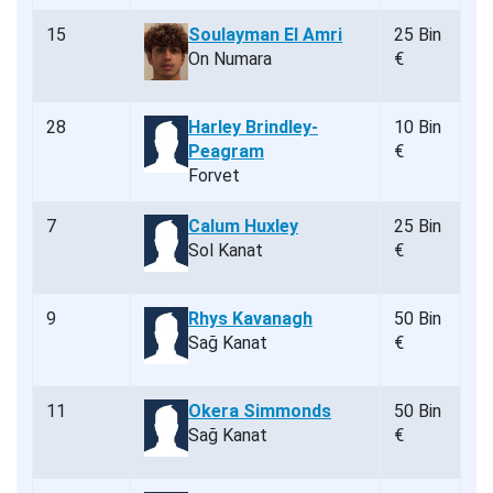
15
Soulayman El Amri
25 Bin
On Numara
€
28
Harley Brindley-
10 Bin
Peagram
€
Forvet
7
Calum Huxley
25 Bin
Sol Kanat
€
9
Rhys Kavanagh
50 Bin
Sağ Kanat
€
11
Okera Simmonds
50 Bin
Sağ Kanat
€