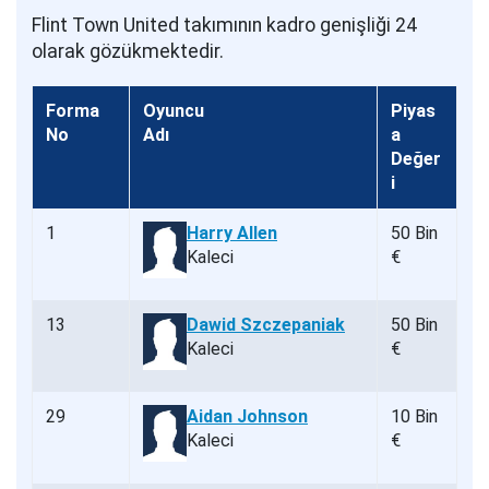
Flint Town United takımının kadro genişliği 24
olarak gözükmektedir.
Forma
Oyuncu
Piyas
No
Adı
a
Değer
i
1
Harry Allen
50 Bin
Kaleci
€
13
Dawid Szczepaniak
50 Bin
Kaleci
€
29
Aidan Johnson
10 Bin
Kaleci
€