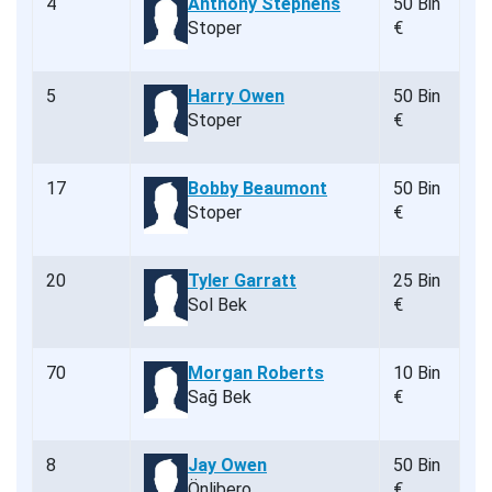
4
Anthony Stephens
50 Bin
Stoper
€
5
Harry Owen
50 Bin
Stoper
€
17
Bobby Beaumont
50 Bin
Stoper
€
20
Tyler Garratt
25 Bin
Sol Bek
€
70
Morgan Roberts
10 Bin
Sağ Bek
€
8
Jay Owen
50 Bin
Önlibero
€