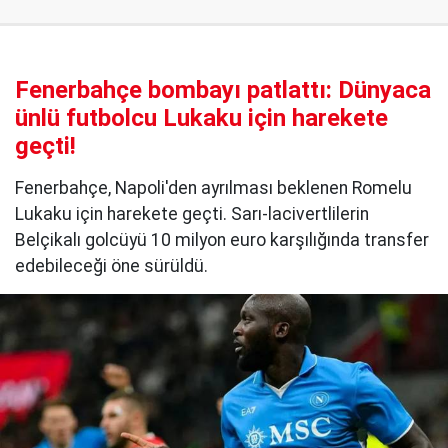
Fenerbahçe bombayı patlattı: Dünyaca
ünlü futbolcu Lukaku için harekete
geçti!
Fenerbahçe, Napoli'den ayrılması beklenen Romelu
Lukaku için harekete geçti. Sarı-lacivertlilerin
Belçikalı golcüyü 10 milyon euro karşılığında transfer
edebileceği öne sürüldü.