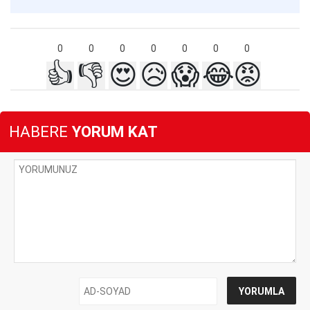
0
0
0
0
0
0
0
👍
👎
😍
😥
😱
😂
😡
HABERE
YORUM KAT