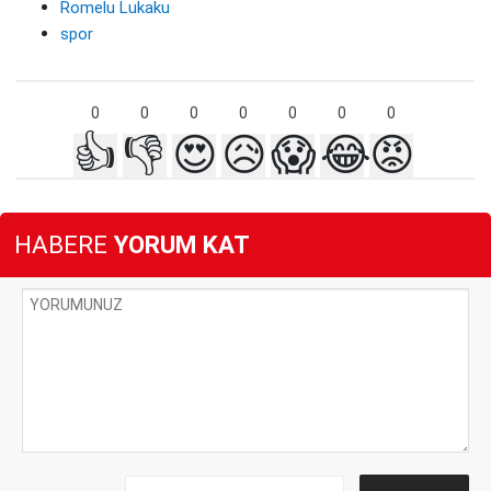
Romelu Lukaku
spor
0
0
0
0
0
0
0
👍
👎
😍
😥
😱
😂
😡
HABERE
YORUM KAT