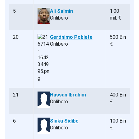
5
Ali Salmin
1.00
Önlibero
mil. €
20
Gerónimo Poblete
500 Bin
Önlibero
€
21
Hassan Ibrahim
400 Bin
Önlibero
€
6
Siaka Sidibe
100 Bin
Önlibero
€