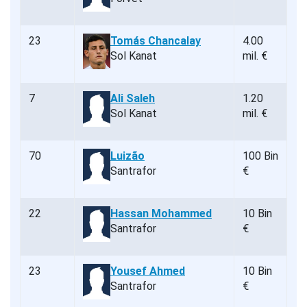
23
Tomás Chancalay
4.00
Sol Kanat
mil. €
7
Ali Saleh
1.20
Sol Kanat
mil. €
70
Luizão
100 Bin
Santrafor
€
22
Hassan Mohammed
10 Bin
Santrafor
€
23
Yousef Ahmed
10 Bin
Santrafor
€