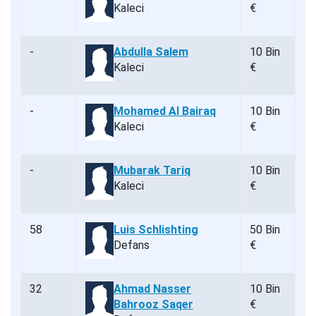
Kaleci
€
-
Abdulla Salem
10 Bin
Kaleci
€
-
Mohamed Al Bairaq
10 Bin
Kaleci
€
-
Mubarak Tariq
10 Bin
Kaleci
€
58
Luis Schlishting
50 Bin
Defans
€
32
Ahmad Nasser
10 Bin
Bahrooz Saqer
€