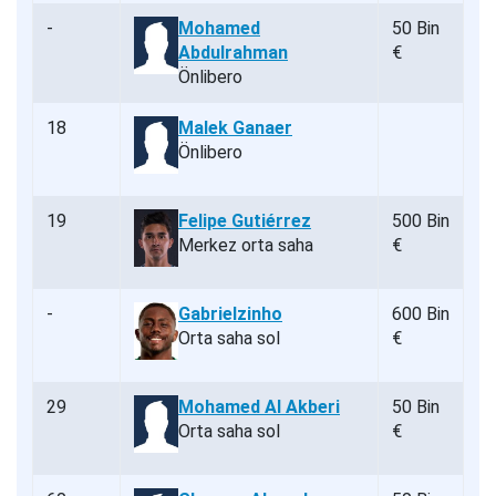
-
Mohamed
50 Bin
Abdulrahman
€
Önlibero
18
Malek Ganaer
Önlibero
19
Felipe Gutiérrez
500 Bin
Merkez orta saha
€
-
Gabrielzinho
600 Bin
Orta saha sol
€
29
Mohamed Al Akberi
50 Bin
Orta saha sol
€