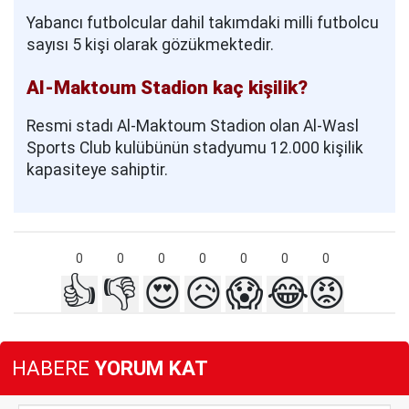
Yabancı futbolcular dahil takımdaki milli futbolcu
sayısı 5 kişi olarak gözükmektedir.
Al-Maktoum Stadion kaç kişilik?
Resmi stadı Al-Maktoum Stadion olan Al-Wasl
Sports Club kulübünün stadyumu 12.000 kişilik
kapasiteye sahiptir.
0
0
0
0
0
0
0
👍
👎
😍
😥
😱
😂
😡
HABERE
YORUM KAT