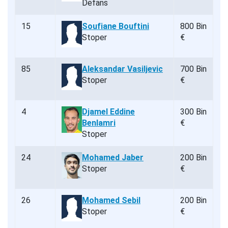
Defans
15
Soufiane Bouftini
800 Bin
Stoper
€
85
Aleksandar Vasiljevic
700 Bin
Stoper
€
4
Djamel Eddine
300 Bin
Benlamri
€
Stoper
24
Mohamed Jaber
200 Bin
Stoper
€
26
Mohamed Sebil
200 Bin
Stoper
€