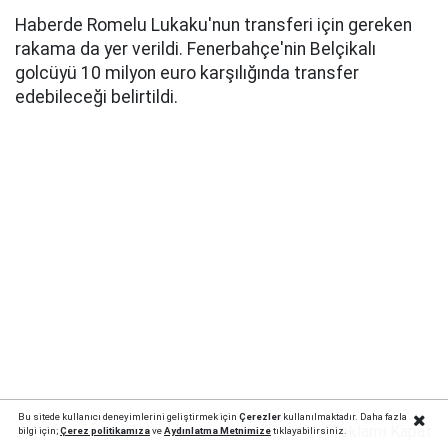
Haberde Romelu Lukaku'nun transferi için gereken
rakama da yer verildi. Fenerbahçe'nin Belçikalı
golcüyü 10 milyon euro karşılığında transfer
edebileceği belirtildi.
Bu sitede kullanıcı deneyimlerini geliştirmek için
Çerezler
kullanılmaktadır. Daha fazla
Reklamı Kapat
bilgi için;
Çerez politika
mıza
ve
Aydınlatma Metnimize
tıklayabilirsiniz.