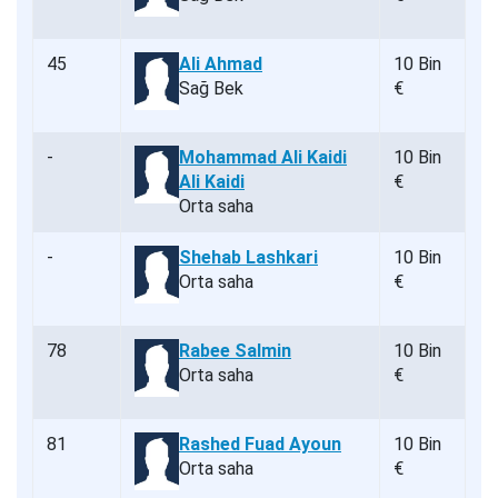
45
Ali Ahmad
10 Bin
Sağ Bek
€
-
Mohammad Ali Kaidi
10 Bin
Ali Kaidi
€
Orta saha
-
Shehab Lashkari
10 Bin
Orta saha
€
78
Rabee Salmin
10 Bin
Orta saha
€
81
Rashed Fuad Ayoun
10 Bin
Orta saha
€