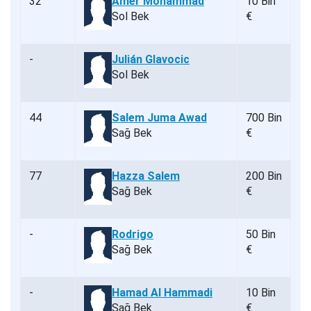
32
Amer Mohammad
10 Bin
Sol Bek
€
-
Julián Glavocic
Sol Bek
44
Salem Juma Awad
700 Bin
Sağ Bek
€
77
Hazza Salem
200 Bin
Sağ Bek
€
-
Rodrigo
50 Bin
Sağ Bek
€
-
Hamad Al Hammadi
10 Bin
Sağ Bek
€