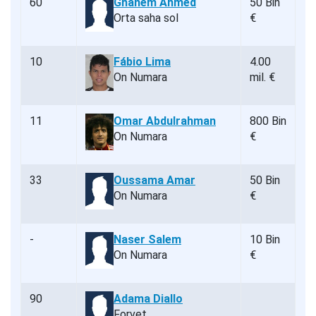
60
Ghanem Ahmed
50 Bin
Orta saha sol
€
10
Fábio Lima
4.00
On Numara
mil. €
11
Omar Abdulrahman
800 Bin
On Numara
€
33
Oussama Amar
50 Bin
On Numara
€
-
Naser Salem
10 Bin
On Numara
€
90
Adama Diallo
Forvet