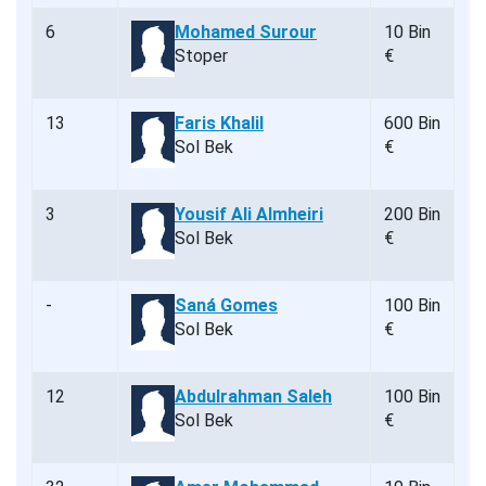
6
Mohamed Surour
10 Bin
Stoper
€
13
Faris Khalil
600 Bin
Sol Bek
€
3
Yousif Ali Almheiri
200 Bin
Sol Bek
€
-
Saná Gomes
100 Bin
Sol Bek
€
12
Abdulrahman Saleh
100 Bin
Sol Bek
€