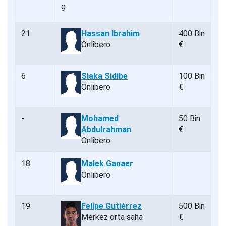
21
Hassan Ibrahim
400 Bin
Önlibero
€
6
Siaka Sidibe
100 Bin
Önlibero
€
-
Mohamed
50 Bin
Abdulrahman
€
Önlibero
18
Malek Ganaer
Önlibero
19
Felipe Gutiérrez
500 Bin
Merkez orta saha
€