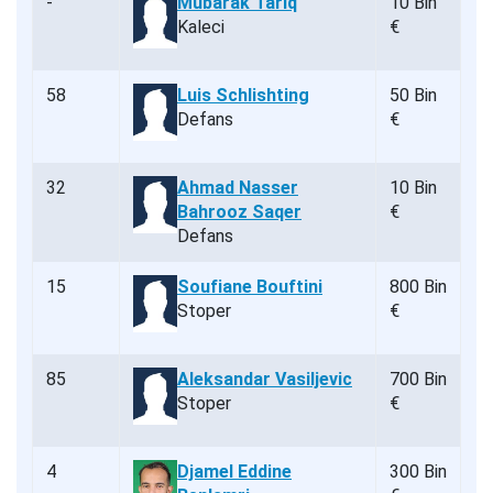
-
Mubarak Tariq
10 Bin
Kaleci
€
58
Luis Schlishting
50 Bin
Defans
€
32
Ahmad Nasser
10 Bin
Bahrooz Saqer
€
Defans
15
Soufiane Bouftini
800 Bin
Stoper
€
85
Aleksandar Vasiljevic
700 Bin
Stoper
€
4
Djamel Eddine
300 Bin