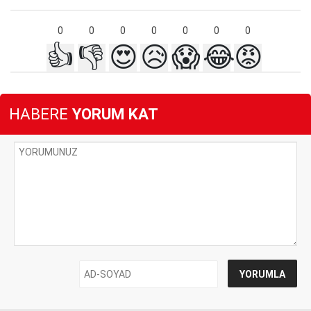
0
0
0
0
0
0
0
👍
👎
😍
😥
😱
😂
😡
HABERE
YORUM KAT