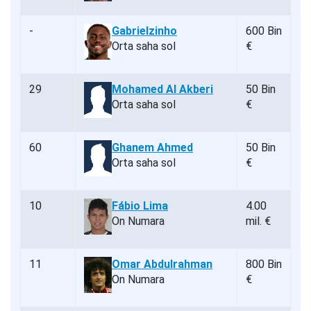
-
Gabrielzinho
600 Bin
Orta saha sol
€
29
Mohamed Al Akberi
50 Bin
Orta saha sol
€
60
Ghanem Ahmed
50 Bin
Orta saha sol
€
10
Fábio Lima
4.00
On Numara
mil. €
11
Omar Abdulrahman
800 Bin
On Numara
€