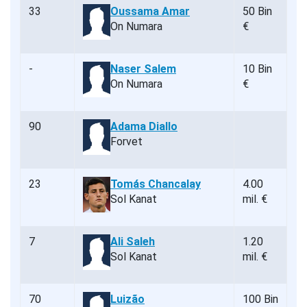
33
Oussama Amar
50 Bin
On Numara
€
-
Naser Salem
10 Bin
On Numara
€
90
Adama Diallo
Forvet
23
Tomás Chancalay
4.00
Sol Kanat
mil. €
7
Ali Saleh
1.20
Sol Kanat
mil. €
70
Luizão
100 Bin