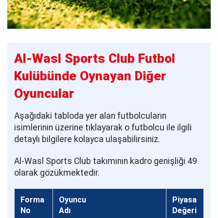
Al-Wasl Sports Club Futbol
Kulübünde Oynayan Diğer
Oyuncular
Aşağıdaki tabloda yer alan futbolcuların
isimlerinin üzerine tıklayarak o futbolcu ile ilgili
detaylı bilgilere kolayca ulaşabilirsiniz.
Al-Wasl Sports Club takımının kadro genişliği 49
olarak gözükmektedir.
Forma
Oyuncu
Piyasa
No
Adı
Değeri