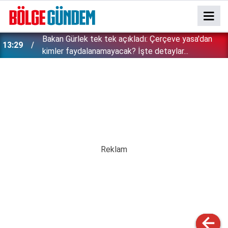
Bakan Gürlek tek tek açıkladı: Çerçeve yasa'dan
13:29
kimler faydalanamayacak? İşte detaylar...