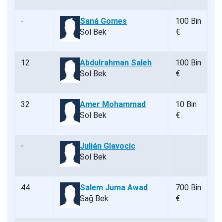
-
Saná Gomes
100 Bin
Sol Bek
€
12
Abdulrahman Saleh
100 Bin
Sol Bek
€
32
Amer Mohammad
10 Bin
Sol Bek
€
-
Julián Glavocic
Sol Bek
44
Salem Juma Awad
700 Bin
Sağ Bek
€