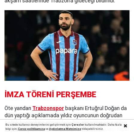
akşam saatlerinde Trabzon’a gideceği bildirildi.
İMZA TÖRENİ PERŞEMBE
Öte yandan
Trabzonspor
başkanı Ertuğrul Doğan da
dün yaptığı açıklamada yıldız oyuncunun doğrudan
sağlık kontrolüne götürüleceğini aktarmış ve şunları
Bu sitede kullanıcı deneyimlerini geliştirmek için
Çerezler
kullanılmaktadır. Daha fazla
Reklamı Kapat
kaydetmişti:
bilgi için;
Çerez politika
mıza
ve
Aydınlatma Metnimize
tıklayabilirsiniz.