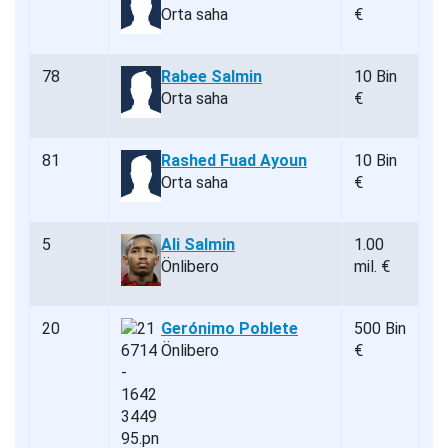
Orta saha
€
78
Rabee Salmin
10 Bin
Orta saha
€
81
Rashed Fuad Ayoun
10 Bin
Orta saha
€
5
Ali Salmin
1.00
Önlibero
mil. €
20
Gerónimo Poblete
500 Bin
Önlibero
€