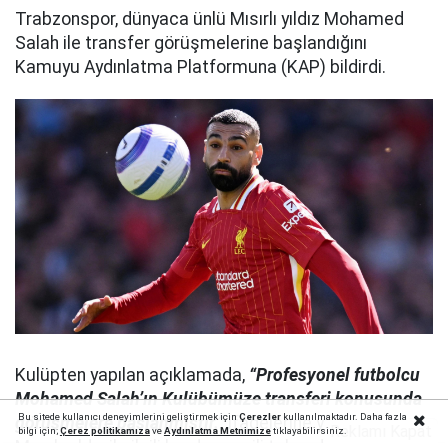
Trabzonspor, dünyaca ünlü Mısırlı yıldız Mohamed
Salah ile transfer görüşmelerine başlandığını
Kamuyu Aydınlatma Platformuna (KAP) bildirdi.
Kulüpten yapılan açıklamada,
“Profesyonel futbolcu
Mohamed Salah’ın Kulübümüze transferi konusunda
Bu sitede kullanıcı deneyimlerini geliştirmek için
Çerezler
kullanılmaktadır. Daha fazla
görüşmelere başlanmıştır.”
ifadelerine yer verilirken
Reklamı Kapat
bilgi için;
Çerez politika
mıza
ve
Aydınlatma Metnimize
tıklayabilirsiniz.
Mısırlı yıldız ile ilgili bordo-mavili takımdan yeni bir