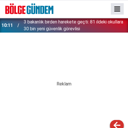
3 bakanlık birden harekete geçti: 81 ildeki okullara
10:11
30 bin yeni güvenlik görevlisi