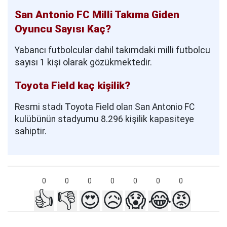
San Antonio FC Milli Takıma Giden
Oyuncu Sayısı Kaç?
Yabancı futbolcular dahil takımdaki milli futbolcu
sayısı 1 kişi olarak gözükmektedir.
Toyota Field kaç kişilik?
Resmi stadı Toyota Field olan San Antonio FC
kulübünün stadyumu 8.296 kişilik kapasiteye
sahiptir.
0
0
0
0
0
0
0
👍
👎
😍
😥
😱
😂
😡