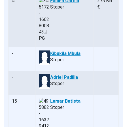
4
Fabien Garcia
275 Bin
Stoper
€
-
Kibukila Mbula
Stoper
-
Adriel Padilla
Stoper
15
Lamar Batista
Stoper