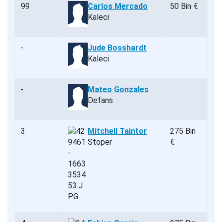
99
Carlos Mercado
50 Bin €
Kaleci
-
Jude Bosshardt
Kaleci
-
Mateo Gonzales
Defans
3
Mitchell Taintor
275 Bin
Stoper
€