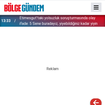
Etimesgut'taki yolsuzluk soruşturmasında olay
13:33
ifade: 5 Sene buradayız, yiyebildiğiniz kadar yiyin