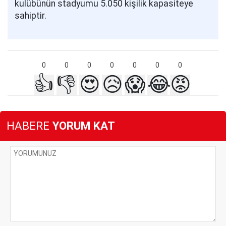
kulübünün stadyumu 5.050 kişilik kapasiteye
sahiptir.
0
0
0
0
0
0
0
👍
👎
😍
😥
😱
😂
😡
HABERE
YORUM KAT