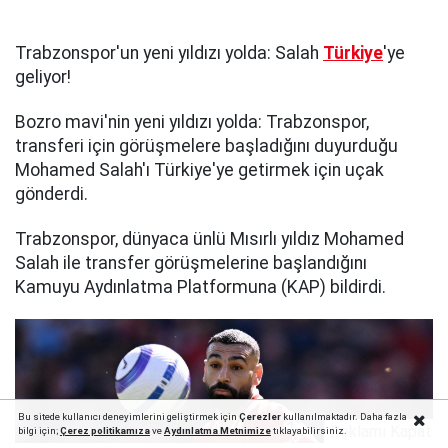
Trabzonspor'un yeni yıldızı yolda: Salah
Türkiye
'ye
geliyor!
Bozro mavi'nin yeni yıldızı yolda: Trabzonspor,
transferi için görüşmelere başladığını duyurduğu
Mohamed Salah'ı Türkiye'ye getirmek için uçak
gönderdi.
Trabzonspor, dünyaca ünlü Mısırlı yıldız Mohamed
Salah ile transfer görüşmelerine başlandığını
Kamuyu Aydınlatma Platformuna (KAP) bildirdi.
Bu sitede kullanıcı deneyimlerini geliştirmek için
Çerezler
kullanılmaktadır. Daha fazla
Reklamı Kapat
bilgi için;
Çerez politika
mıza
ve
Aydınlatma Metnimize
tıklayabilirsiniz.