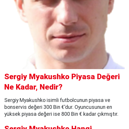
Sergiy Myakushko Piyasa Değeri
Ne Kadar, Nedir?
Sergiy Myakushko isimli futbolcunun piyasa ve
bonservis değeri 300 Bin €'dur. Oyuncusunun en
yüksek piyasa değeri ise 800 Bin € kadar çıkmıştır.
Sergiy Myakushko Hangi