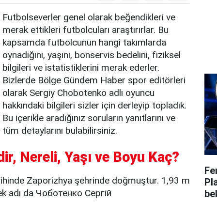
Futbolseverler genel olarak beğendikleri ve
merak ettikleri futbolcuları araştırırlar. Bu
kapsamda futbolcunun hangi takımlarda
oynadığını, yaşını, bonservis bedelini, fiziksel
bilgileri ve istatistiklerini merak ederler.
Bizlerde Bölge Gündem Haber spor editörleri
olarak Sergiy Chobotenko adlı oyuncu
hakkındaki bilgileri sizler için derleyip topladık.
Bu içerikle aradığınız soruların yanıtlarını ve
tüm detaylarını bulabilirsiniz.
r, Nereli, Yaşı ve Boyu Kaç?
Fe
ihinde Zaporizhya şehrinde doğmuştur. 1,93 m
Pl
ek adı da Чоботенко Сергій
bel