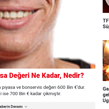
TF
Süp
sa Değeri Ne Kadar, Nedir?
 piyasa ve bonservis değeri 600 Bin €'dur.
Gal
ise 700 Bin € kadar çıkmıştır.
ge
Ug
aberin Devamı