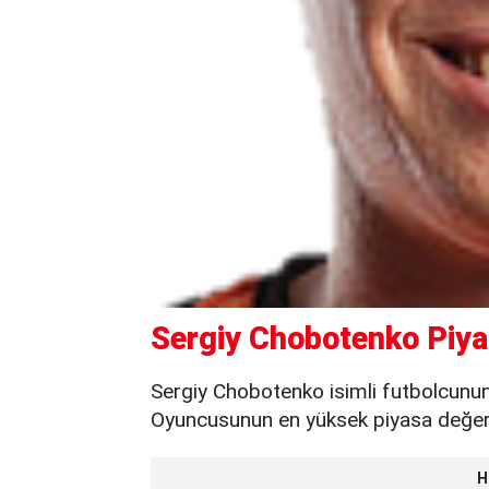
Sergiy Chobotenko Piya
Sergiy Chobotenko isimli futbolcunun
Oyuncusunun en yüksek piyasa değeri 
H