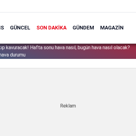
NS
GÜNCEL
SON DAKIKA
GÜNDEM
MAGAZIN
kıp kavuracak! Hafta sonu hava nasıl, bugün hava nasıl olacak?
0
 hava durumu