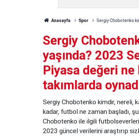
Anasayfa
Spor
Sergiy Chobotenko kim
Sergiy Chobotenko
yaşında? 2023 S
Piyasa değeri ne 
takımlarda oynad
Sergiy Chobotenko kimdir, nereli, 
kadar, futbol ne zaman başladı, ş
Chobotenko ile ilgili futbolseverle
2023 güncel verilerini araştırıp sizl