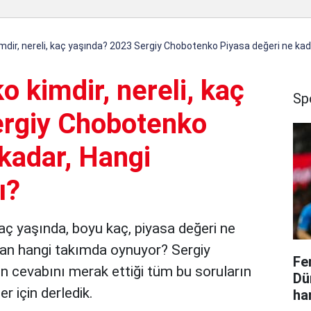
dir, nereli, kaç yaşında? 2023 Sergiy Chobotenko Piyasa değeri ne kad
 kimdir, nereli, kaç
Sp
ergiy Chobotenko
kadar, Hangi
ı?
kaç yaşında, boyu kaç, piyasa değeri ne
uan hangi takımda oynuyor? Sergiy
Fe
rin cevabını merak ettiği tüm bu soruların
Dü
er için derledik.
ha