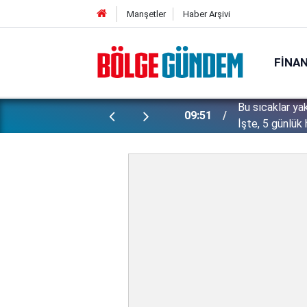
Manşetler
Haber Arşivi
FINA
ki: Başörtülü taraftara alaycı yorumu
Bu sıcaklar ya
09:51
İşte, 5 günlük