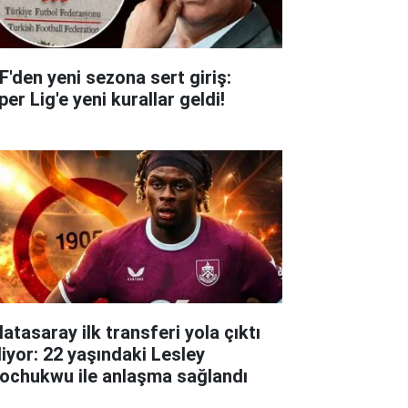
F'den yeni sezona sert giriş:
er Lig'e yeni kurallar geldi!
atasaray ilk transferi yola çıktı
liyor: 22 yaşındaki Lesley
ochukwu ile anlaşma sağlandı