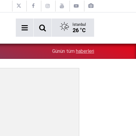
İstanbul
26 °C
9:27
Terörsüz Türkiye yasa teklifi TBMM Adalet Komisyonu'
Günün tüm
haberleri