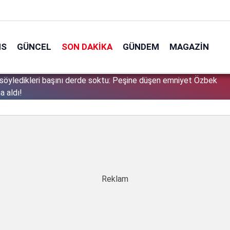
NS
GÜNCEL
SON DAKIKA
GÜNDEM
MAGAZIN
söyledikleri başını derde soktu: Peşine düşen emniyet Özbek
1
a aldı!