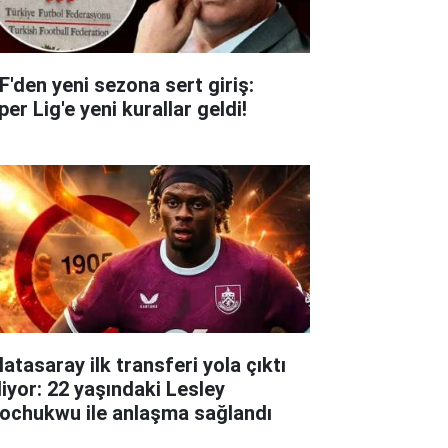
F'den yeni sezona sert giriş:
er Lig'e yeni kurallar geldi!
atasaray ilk transferi yola çıktı
liyor: 22 yaşındaki Lesley
ochukwu ile anlaşma sağlandı