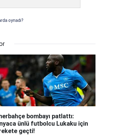
larda oynadı?
or
nerbahçe bombayı patlattı:
nyaca ünlü futbolcu Lukaku için
rekete geçti!