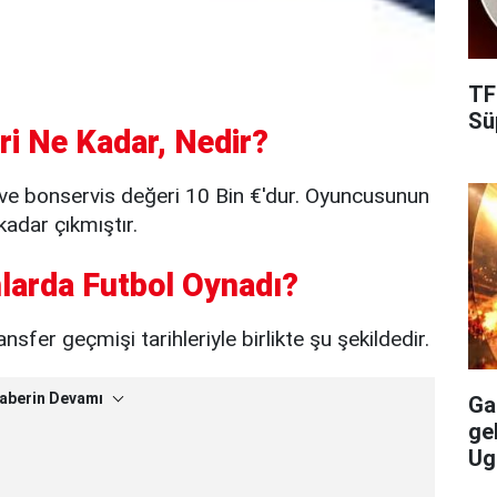
TF
Süp
ri Ne Kadar, Nedir?
a ve bonservis değeri 10 Bin €'dur. Oyuncusunun
kadar çıkmıştır.
larda Futbol Oynadı?
nsfer geçmişi tarihleriyle birlikte şu şekildedir.
aberin Devamı
Gal
ge
Ug