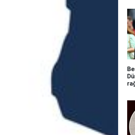
Be
Dü
ra