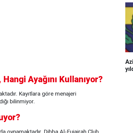
Azi
yı
 Hangi Ayağını Kullanıyor?
tadır. Kayıtlara göre menajeri
ığı bilinmiyor.
uyor?
nda oynamaktadır. Dibba Al-Fujairah Club