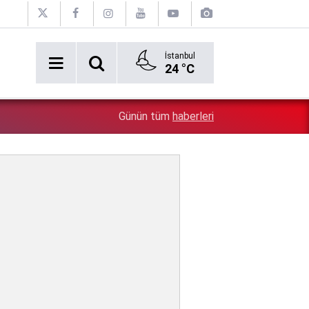
İstanbul
24 °C
5:26
Çin'in gözü doymuyor: Altın rezervleri doldu taştı!
Günün tüm
haberleri