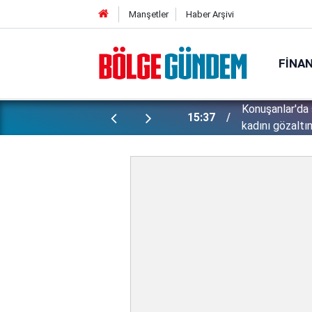
Manşetler
Haber Arşivi
FINA
ünlü futbolcu Lukaku için harekete
Konuşanlar'da 
15:37
kadını gözaltın