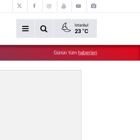
İstanbul
23 °C
5:26
Çin'in gözü doymuyor: Altın rezervleri doldu taştı!
Günün tüm
haberleri