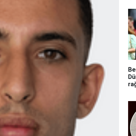
Be
Dü
ra