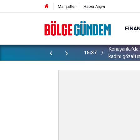
Manşetler
Haber Arşivi
FINA
ünlü futbolcu Lukaku için harekete
Konuşanlar'da 
15:37
kadını gözaltın