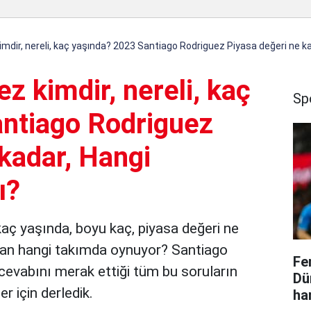
mdir, nereli, kaç yaşında? 2023 Santiago Rodriguez Piyasa değeri ne k
z kimdir, nereli, kaç
Sp
ntiago Rodriguez
kadar, Hangi
ı?
kaç yaşında, boyu kaç, piyasa değeri ne
uan hangi takımda oynuyor? Santiago
Fe
n cevabını merak ettiği tüm bu soruların
Dü
er için derledik.
ha