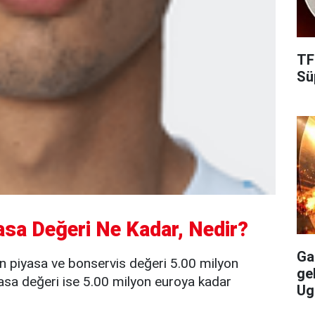
TF
Süp
asa Değeri Ne Kadar, Nedir?
Gal
n piyasa ve bonservis değeri 5.00 milyon
ge
asa değeri ise 5.00 milyon euroya kadar
Ug