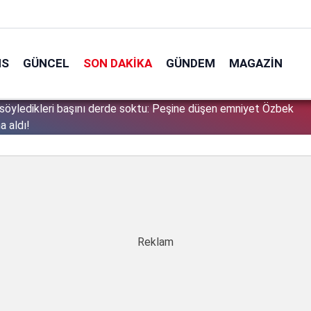
NS
GÜNCEL
SON DAKIKA
GÜNDEM
MAGAZIN
söyledikleri başını derde soktu: Peşine düşen emniyet Özbek
1
a aldı!