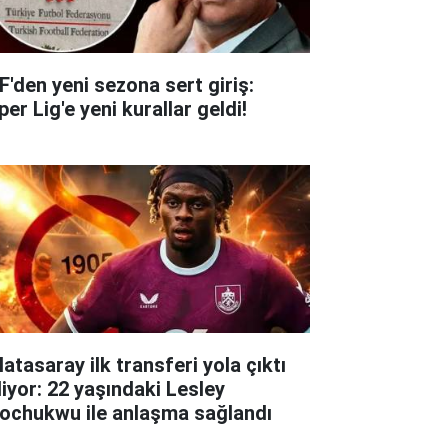
F'den yeni sezona sert giriş:
er Lig'e yeni kurallar geldi!
atasaray ilk transferi yola çıktı
liyor: 22 yaşındaki Lesley
ochukwu ile anlaşma sağlandı