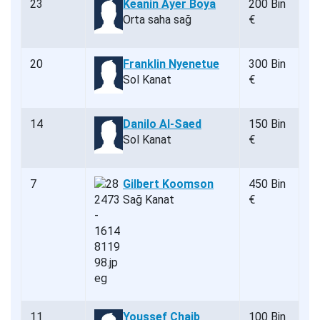
23
Keanin Ayer Boya
200 Bin
Orta saha sağ
€
20
Franklin Nyenetue
300 Bin
Sol Kanat
€
14
Danilo Al-Saed
150 Bin
Sol Kanat
€
7
Gilbert Koomson
450 Bin
Sağ Kanat
€
11
Youssef Chaib
100 Bin