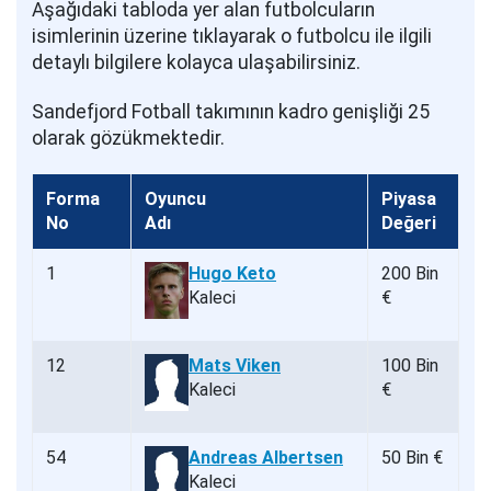
Aşağıdaki tabloda yer alan futbolcuların
isimlerinin üzerine tıklayarak o futbolcu ile ilgili
detaylı bilgilere kolayca ulaşabilirsiniz.
Sandefjord Fotball takımının kadro genişliği 25
olarak gözükmektedir.
Forma
Oyuncu
Piyasa
No
Adı
Değeri
1
Hugo Keto
200 Bin
Kaleci
€
12
Mats Viken
100 Bin
Kaleci
€
54
Andreas Albertsen
50 Bin €
Kaleci