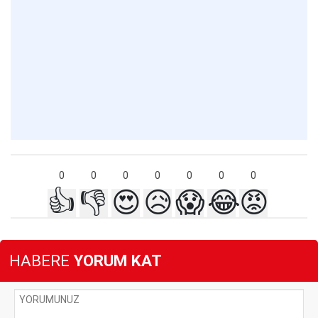
0
0
0
0
0
0
0
👍
👎
😍
😥
😱
😂
😡
HABERE
YORUM KAT