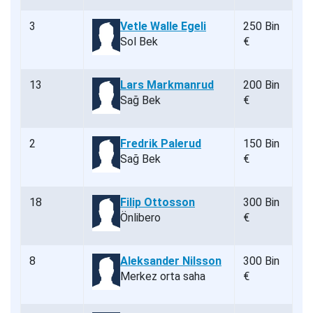
3
Vetle Walle Egeli
250 Bin
Sol Bek
€
13
Lars Markmanrud
200 Bin
Sağ Bek
€
2
Fredrik Palerud
150 Bin
Sağ Bek
€
18
Filip Ottosson
300 Bin
Önlibero
€
8
Aleksander Nilsson
300 Bin
Merkez orta saha
€