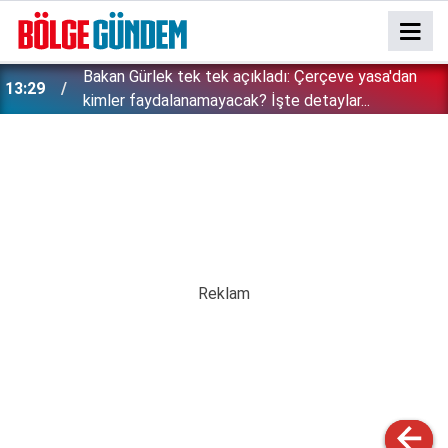
Bakan Gürlek tek tek açıkladı: Çerçeve yasa'dan
13:29
kimler faydalanamayacak? İşte detaylar...