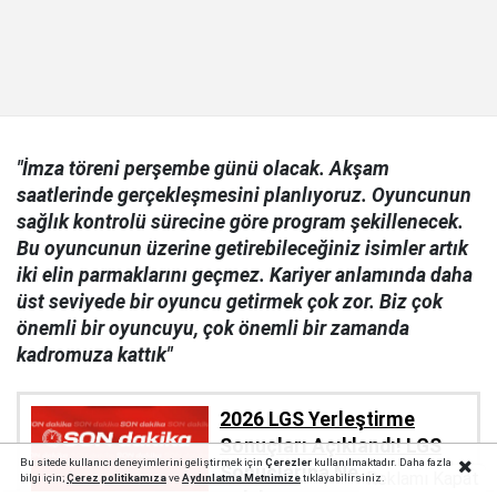
"İmza töreni perşembe günü olacak. Akşam
saatlerinde gerçekleşmesini planlıyoruz. Oyuncunun
sağlık kontrolü sürecine göre program şekillenecek.
Bu oyuncunun üzerine getirebileceğiniz isimler artık
iki elin parmaklarını geçmez. Kariyer anlamında daha
üst seviyede bir oyuncu getirmek çok zor. Biz çok
önemli bir oyuncuyu, çok önemli bir zamanda
kadromuza kattık"
2026 LGS Yerleştirme
Sonuçları Açıklandı! LGS
Bu sitede kullanıcı deneyimlerini geliştirmek için
Çerezler
kullanılmaktadır. Daha fazla
Sonuçlarına Nereden
Reklamı Kapat
bilgi için;
Çerez politika
mıza
ve
Aydınlatma Metnimize
tıklayabilirsiniz.