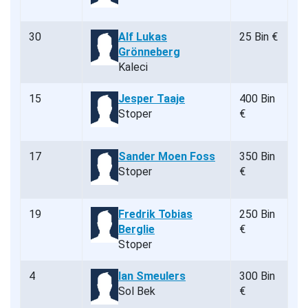
30
Alf Lukas
25 Bin €
Grönneberg
Kaleci
15
Jesper Taaje
400 Bin
Stoper
€
17
Sander Moen Foss
350 Bin
Stoper
€
19
Fredrik Tobias
250 Bin
Berglie
€
Stoper
4
Ian Smeulers
300 Bin
Sol Bek
€