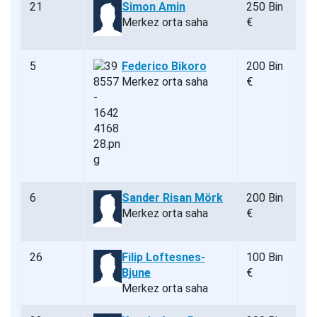
21
Simon Amin
250 Bin
Merkez orta saha
€
5
Federico Bikoro
200 Bin
Merkez orta saha
€
6
Sander Risan Mörk
200 Bin
Merkez orta saha
€
26
Filip Loftesnes-
100 Bin
Bjune
€
Merkez orta saha