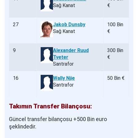
Sağ Kanat
€
27
Jakob Dunsby
100 Bin
Sağ Kanat
€
9
Alexander Ruud
300 Bin
Tveter
€
Santrafor
16
Wally Njie
50 Bin €
Santrafor
Takımın Transfer Bilançosu:
Güncel transfer bilançosu +500 Bin euro
şeklindedir.