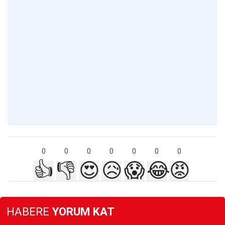
0
0
0
0
0
0
0
👍
👎
😍
😥
😱
😂
😡
HABERE
YORUM KAT