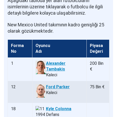
Aşağıdaki tabloda yer alan futbolcuların
isimlerinin üzerine tıklayarak o futbolcu ile ilgili
detaylı bilgilere kolayca ulaşabilirsiniz.
New Mexico United takımının kadro genişliği 25
olarak gözükmektedir.
Forma
Oyuncu
Piyasa
No
Adı
Değeri
1
Alexander
200 Bin
Tambakis
€
Kaleci
12
Ford Parker
75 Bin €
Kaleci
18
Kyle Colonna
Defans