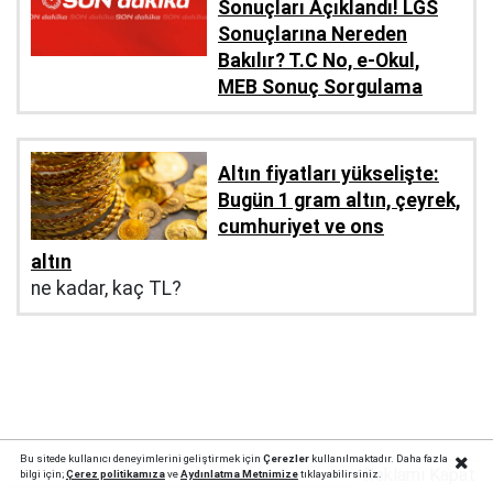
Sonuçları Açıklandı! LGS
Sonuçlarına Nereden
Bakılır? T.C No, e-Okul,
MEB Sonuç Sorgulama
Altın fiyatları yükselişte:
Bugün 1 gram altın, çeyrek,
cumhuriyet ve ons
altın
ne kadar, kaç TL?
Bu sitede kullanıcı deneyimlerini geliştirmek için
Çerezler
kullanılmaktadır. Daha fazla
Reklamı Kapat
bilgi için;
Çerez politika
mıza
ve
Aydınlatma Metnimize
tıklayabilirsiniz.