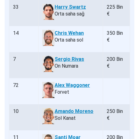
33
Harry Swartz
225 Bin
Orta saha sağ
€
14
Chris Wehan
350 Bin
Orta saha sol
€
7
Sergio Rivas
200 Bin
On Numara
€
72
Alex Waggoner
Forvet
10
Amando Moreno
250 Bin
Sol Kanat
€
11
Santi Moar
200 Bin