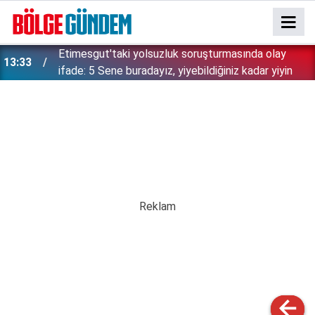
Etimesgut'taki yolsuzluk soruşturmasında olay
13:33
ifade: 5 Sene buradayız, yiyebildiğiniz kadar yiyin