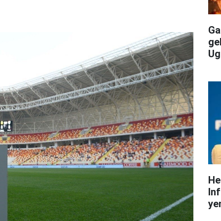
Gal
ge
Ug
He
In
yen