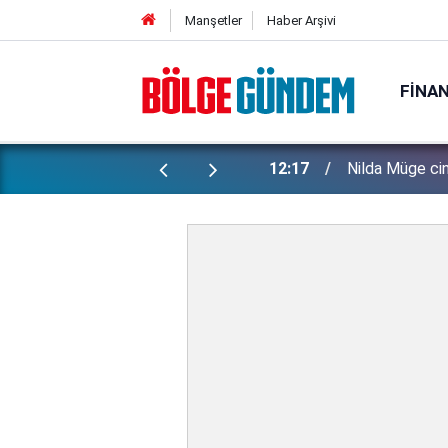
Manşetler
Haber Arşivi
FINA
arı il, CHP'de kalıyor
12:17
Nilda Müge cin