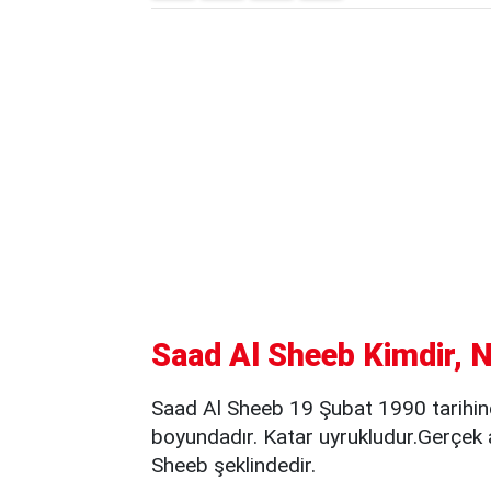
Saad Al Sheeb Kimdir, N
Saad Al Sheeb 19 Şubat 1990 tarihi
boyundadır. Katar uyrukludur.Gerçek adı da سعد الشيب / Saad A
Sheeb şeklindedir.