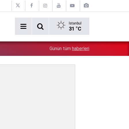
İstanbul
31 °C
Bugün saat 14.00'da bir araya gelecek: Erdoğan ile Ba
2:02
Günün tüm
haberleri
var?