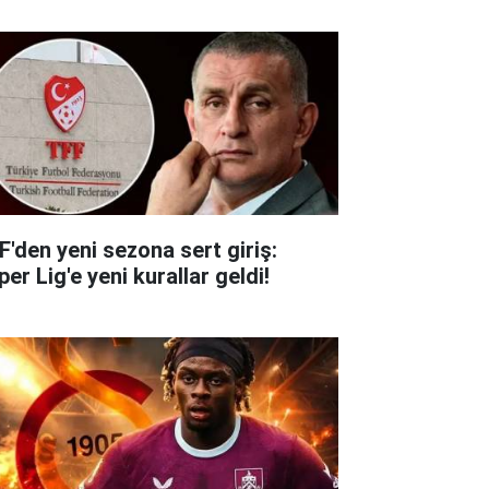
F'den yeni sezona sert giriş:
er Lig'e yeni kurallar geldi!