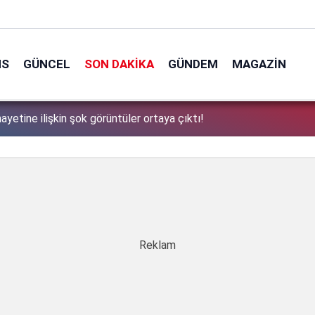
NS
GÜNCEL
SON DAKIKA
GÜNDEM
MAGAZIN
ayetine ilişkin şok görüntüler ortaya çıktı!
1