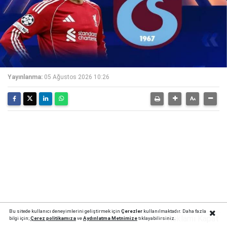
Yayınlanma:
05 Ağustos 2026 10:26
Bu sitede kullanıcı deneyimlerini geliştirmek için
Çerezler
kullanılmaktadır. Daha fazla
Reklamı Kapat
bilgi için;
Çerez politika
mıza
ve
Aydınlatma Metnimize
tıklayabilirsiniz.