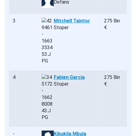
Defans
3
Mitchell Taintor
275 Bin
Stoper
€
4
Fabien Garcia
275 Bin
Stoper
€
-
Kibukila Mbula