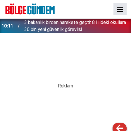
3 bakanlık birden harekete geçti: 81 ildeki okullara
10:11
30 bin yeni güvenlik görevlisi