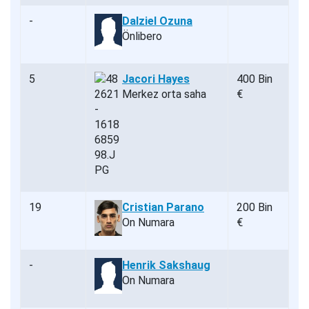
-
Dalziel Ozuna
Önlibero
5
Jacori Hayes
400 Bin
Merkez orta saha
€
19
Cristian Parano
200 Bin
On Numara
€
-
Henrik Sakshaug
On Numara