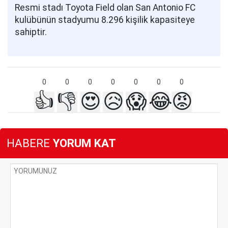
Resmi stadı Toyota Field olan San Antonio FC
kulübünün stadyumu 8.296 kişilik kapasiteye
sahiptir.
0
0
0
0
0
0
0
👍
👎
😍
😥
😱
😂
😡
HABERE
YORUM KAT