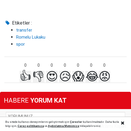
Etiketler :
transfer
Romelu Lukaku
spor
0
0
0
0
0
0
0
👍
👎
😍
😥
😱
😂
😡
HABERE
YORUM KAT
Bu sitede kullanıcı deneyimlerini geliştirmek için
Çerezler
kullanılmaktadır. Daha fazla
Reklamı Kapat
bilgi için;
Çerez politika
mıza
ve
Aydınlatma Metnimize
tıklayabilirsiniz.