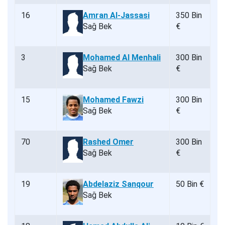
16
Amran Al-Jassasi
350 Bin
Sağ Bek
€
3
Mohamed Al Menhali
300 Bin
Sağ Bek
€
15
Mohamed Fawzi
300 Bin
Sağ Bek
€
70
Rashed Omer
300 Bin
Sağ Bek
€
19
Abdelaziz Sanqour
50 Bin €
Sağ Bek