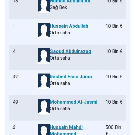
18
Hamad Abdulla Ali
10 Bin €
Sağ Bek
-
Hussein Abdullah
10 Bin €
Orta saha
4
Saoud Abdulrazaq
10 Bin €
Orta saha
32
Rashed Essa Juma
10 Bin €
Orta saha
49
Mohammed Al-Jasmi
10 Bin €
Orta saha
6
Hussain Mahdi
500 Bin
Mohammed
€