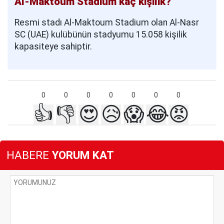
Al-Maktoum Stadium kaç kişilik?
Resmi stadı Al-Maktoum Stadium olan Al-Nasr
SC (UAE) kulübünün stadyumu 15.058 kişilik
kapasiteye sahiptir.
0
0
0
0
0
0
0
👍
👎
😍
😥
😱
😂
😡
HABERE
YORUM KAT