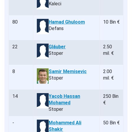
Kaleci
80
Hamad Ghuloom
10 Bin €
Defans
22
Gláuber
2.50
Stoper
mil. €
8
Samir Memisevic
2.00
Stoper
mil. €
14
Yacob Hassan
250 Bin
Mohamed
€
Stoper
-
Mohammed Ali
50 Bin €
Shakir