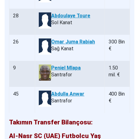
28
Abdoulaye Toure
Sol Kanat
26
Omar Juma Rabiah
300 Bin
Sağ Kanat
€
9
Peniel Mlapa
1.50
Santrafor
mil. €
45
Abdulla Anwar
400 Bin
Santrafor
€
Takımın Transfer Bilançosu:
Al-Nasr SC (UAE) Futbolcu Yaş