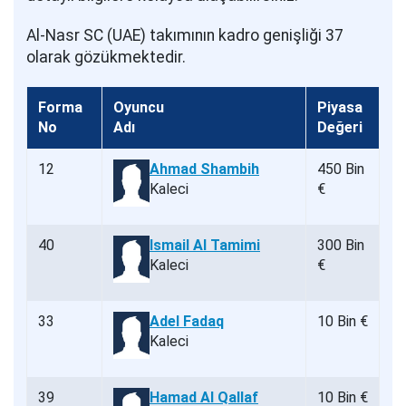
Al-Nasr SC (UAE) takımının kadro genişliği 37
olarak gözükmektedir.
Forma
Oyuncu
Piyasa
No
Adı
Değeri
12
Ahmad Shambih
450 Bin
Kaleci
€
40
Ismail Al Tamimi
300 Bin
Kaleci
€
33
Adel Fadaq
10 Bin €
Kaleci
39
Hamad Al Qallaf
10 Bin €