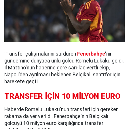
Transfer çalışmalarını sürdüren
Fenerbahçe
'nin
gündemine dünyaca ünlü golcü Romelu Lukaku geldi.
Il Mattino'nun haberine göre sarı-lacivertli ekip,
Napoli'den ayrılması beklenen Belçikalı santrfor için
harekete geçti.
TRANSFER İÇİN 10 MİLYON EURO
Haberde Romelu Lukaku'nun transferi için gereken
rakama da yer verildi. Fenerbahçe'nin Belçikalı
golcüyü 10 milyon euro karşılığında transfer