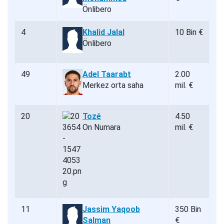
Önlibero
4
Khalid Jalal
10 Bin €
Önlibero
49
Adel Taarabt
2.00
Merkez orta saha
mil. €
20
Tozé
4.50
On Numara
mil. €
11
Jassim Yaqoob
350 Bin
Salman
€