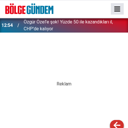
Özgür Özel'e şok! Yüzde 50 ile kazandıkları il,
12:54
CHP'de kalıyor
Nilda Müge cinayetine ilişkin şok görüntüler ortaya
12:17
çıktı!