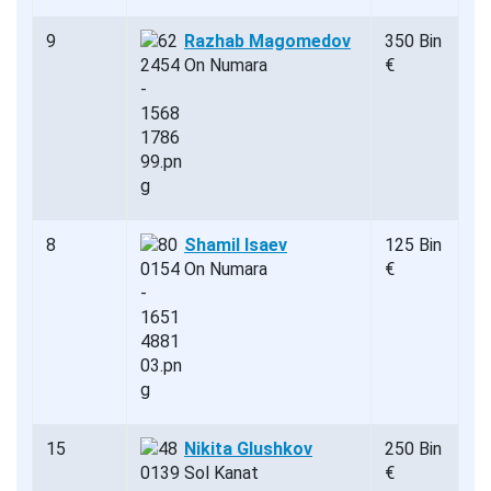
9
Razhab Magomedov
350 Bin
On Numara
€
8
Shamil Isaev
125 Bin
On Numara
€
15
Nikita Glushkov
250 Bin
Sol Kanat
€