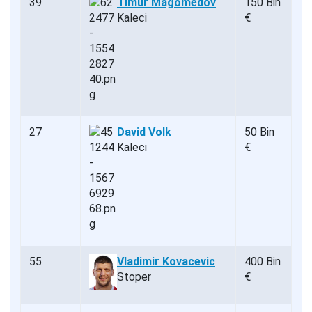
39
Timur Magomedov
150 Bin
Kaleci
€
27
David Volk
50 Bin
Kaleci
€
55
Vladimir Kovacevic
400 Bin
Stoper
€