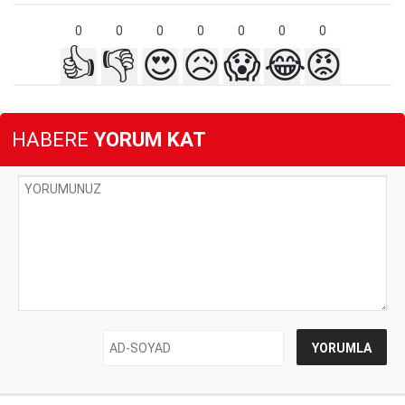
0
0
0
0
0
0
0
👍
👎
😍
😥
😱
😂
😡
HABERE
YORUM KAT