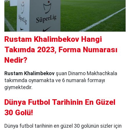
Rustam Khalimbekov Hangi
Takımda 2023, Forma Numarası
Nedir?
Rustam Khalimbekov
şuan Dinamo Makhachkala
takımında oynamakta ve 6 numaralı formayı
giymektedir.
Dünya Futbol Tarihinin En Güzel
30 Golü!
Dünya futbol tarihinin en güzel 30 golünün sizler için