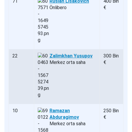
71
Ruslan Lisakovich
400 Bin
Önlibero
€
22
Zalimkhan Yusupov
300 Bin
Merkez orta saha
€
10
Ramazan
250 Bin
Abduragimov
€
Merkez orta saha