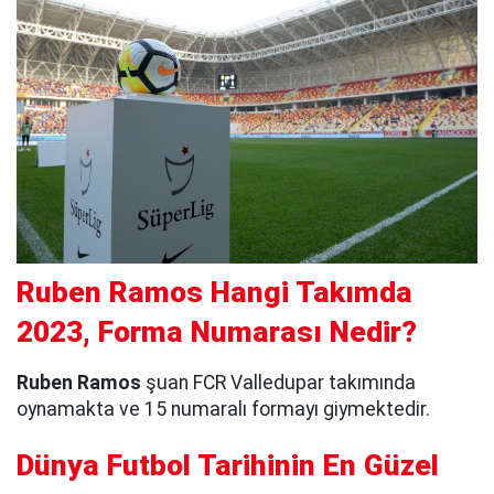
Ruben Ramos Hangi Takımda
2023, Forma Numarası Nedir?
Ruben Ramos
şuan FCR Valledupar takımında
oynamakta ve 15 numaralı formayı giymektedir.
Dünya Futbol Tarihinin En Güzel