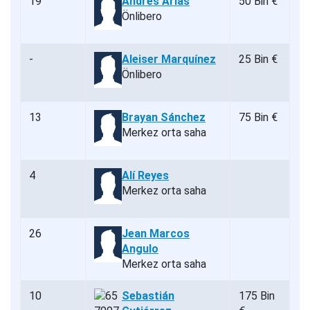
19
Andrés Arias
50 Bin €
Önlibero
-
Aleiser Marquínez
25 Bin €
Önlibero
13
Brayan Sánchez
75 Bin €
Merkez orta saha
4
Alí Reyes
Merkez orta saha
26
Jean Marcos
Angulo
Merkez orta saha
10
Sebastián
175 Bin