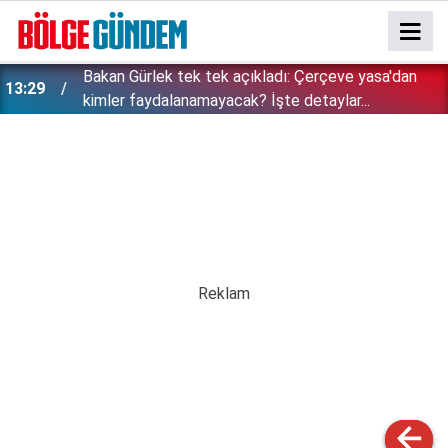
Bakan Gürlek tek tek açıkladı: Çerçeve yasa'dan
13:29
kimler faydalanamayacak? İşte detaylar...