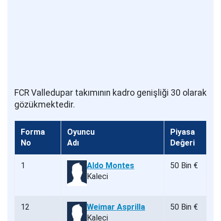
FCR Valledupar takımının kadro genişliği 30 olarak
gözükmektedir.
Forma
Oyuncu
Piyasa
No
Adı
Değeri
1
Aldo Montes
50 Bin €
Kaleci
12
Weimar Asprilla
50 Bin €
Kaleci