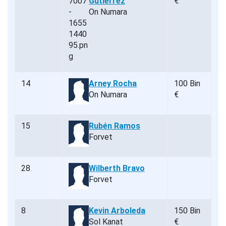
Gutiérrez
€
On Numara
14
Arney Rocha
100 Bin
On Numara
€
15
Rubén Ramos
Forvet
28
Wilberth Bravo
Forvet
8
Kevin Arboleda
150 Bin
Sol Kanat
€