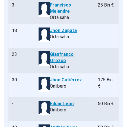
3
Francisco
25 Bin €
Melendre
Orta saha
18
Jhon Zapata
Orta saha
23
Gianfranco
Orozco
Orta saha
30
Jhon Gutiérrez
175 Bin
Önlibero
€
-
Eduar Leon
50 Bin €
Önlibero