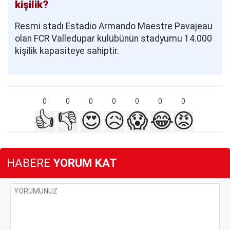
kişilik?
Resmi stadı Estadio Armando Maestre Pavajeau
olan FCR Valledupar kulübünün stadyumu 14.000
kişilik kapasiteye sahiptir.
0
0
0
0
0
0
0
👍
👎
😍
😥
😱
😂
😡
HABERE
YORUM KAT