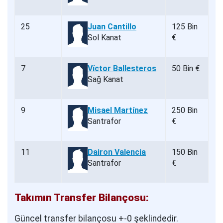
25
Juan Cantillo
125 Bin
Sol Kanat
€
7
Víctor Ballesteros
50 Bin €
Sağ Kanat
9
Misael Martínez
250 Bin
Santrafor
€
11
Dairon Valencia
150 Bin
Santrafor
€
Takımın Transfer Bilançosu:
Güncel transfer bilançosu +-0 şeklindedir.