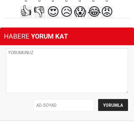
0
0
0
0
0
0
0
👍
👎
😍
😥
😱
😂
😡
HABERE
YORUM KAT