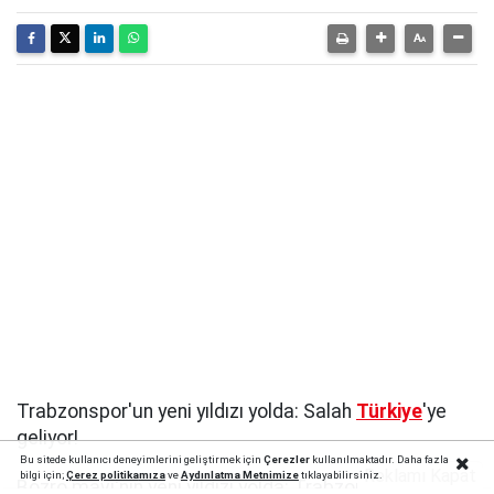
Trabzonspor'un yeni yıldızı yolda: Salah
Türkiye
'ye
geliyor!
Bu sitede kullanıcı deneyimlerini geliştirmek için
Çerezler
kullanılmaktadır. Daha fazla
Reklamı Kapat
bilgi için;
Çerez politika
mıza
ve
Aydınlatma Metnimize
tıklayabilirsiniz.
Bozro mavi'nin yeni yıldızı yolda: Trabzonspor,