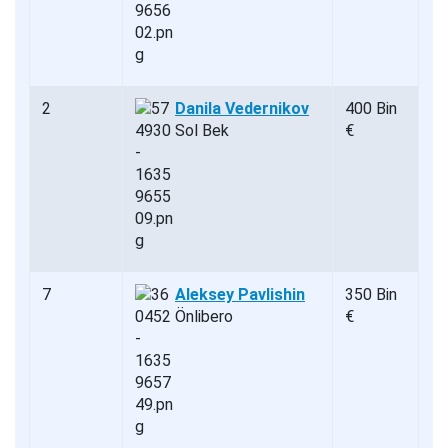
2
Danila Vedernikov
400 Bin
Sol Bek
€
7
Aleksey Pavlishin
350 Bin
Önlibero
€