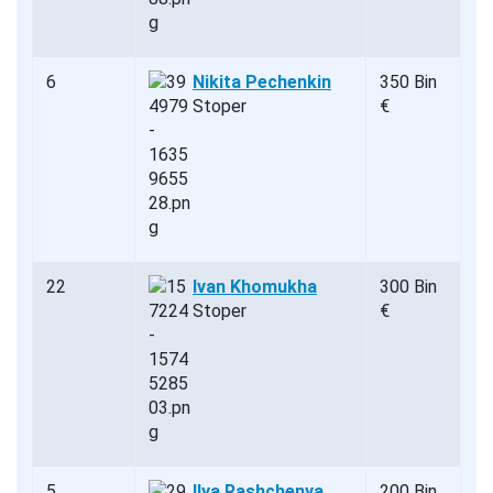
6
Nikita Pechenkin
350 Bin
Stoper
€
22
Ivan Khomukha
300 Bin
Stoper
€
5
Ilya Rashchenya
200 Bin