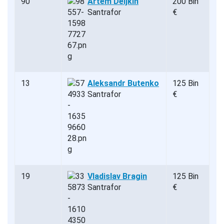
90
Artem Deljkin
200 Bin
Santrafor
€
13
Aleksandr Butenko
125 Bin
Santrafor
€
19
Vladislav Bragin
125 Bin
Santrafor
€