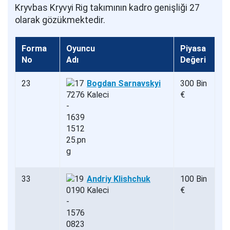
Kryvbas Kryvyi Rig takımının kadro genişliği 27
olarak gözükmektedir.
Forma
Oyuncu
Piyasa
No
Adı
Değeri
23
Bogdan Sarnavskyi
300 Bin
Kaleci
€
33
Andriy Klishchuk
100 Bin
Kaleci
€