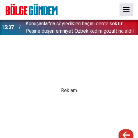
Konuşanlar'da söyledikleri başını derde soktu:
15:37
Peşine düşen emniyet Özbek kadını gözaltına aldı!