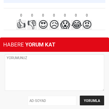
0
0
0
0
0
0
0
👍
👎
😍
😥
😱
😂
😡
HABERE
YORUM KAT