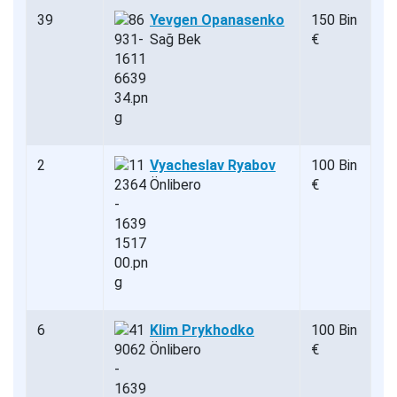
39
Yevgen Opanasenko
150 Bin
Sağ Bek
€
2
Vyacheslav Ryabov
100 Bin
Önlibero
€
6
Klim Prykhodko
100 Bin
Önlibero
€