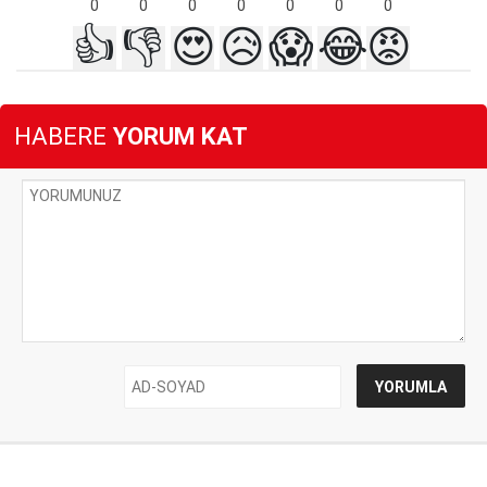
0
0
0
0
0
0
0
👍
👎
😍
😥
😱
😂
😡
HABERE
YORUM KAT