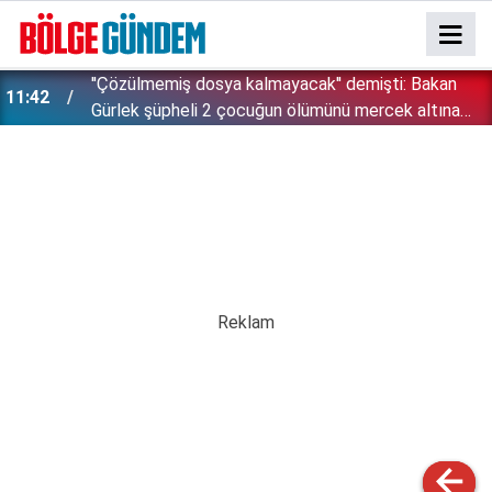
''Çözülmemiş dosya kalmayacak'' demişti: Bakan
11:42
!
Gürlek şüpheli 2 çocuğun ölümünü mercek altına
aldı!