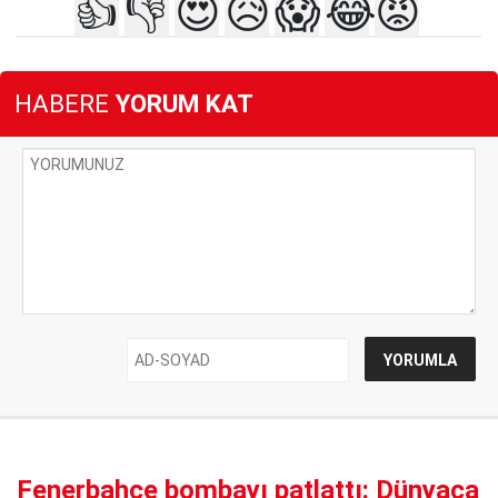
👍
👎
😍
😥
😱
😂
😡
HABERE
YORUM KAT
Fenerbahçe bombayı patlattı: Dünyaca