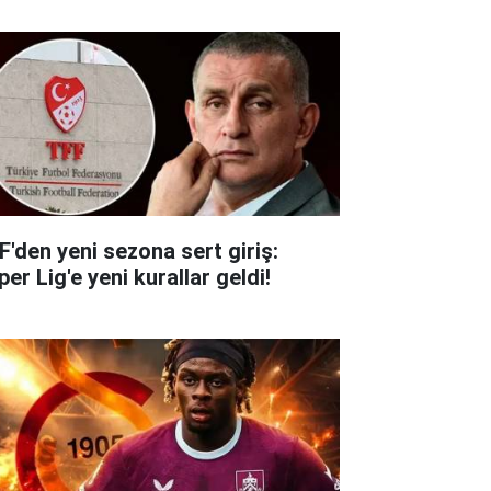
F'den yeni sezona sert giriş:
er Lig'e yeni kurallar geldi!