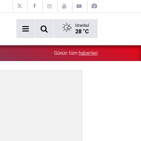
İstanbul
28 °C
0:20
Emekliler dört gözle bekliyordu: Fark ödemeleri hesapla
Günün tüm
haberleri