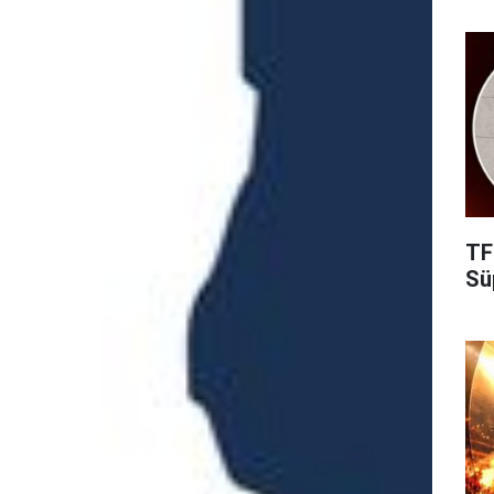
TF
Süp