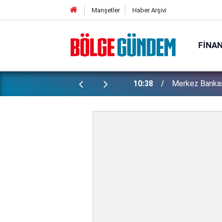
Manşetler
Haber Arşivi
FINA
alardaki son durum...
10:38
Merkez Bankas