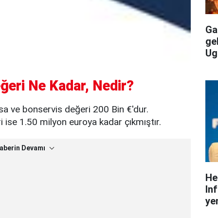
Gal
ge
Ug
ğeri Ne Kadar, Nedir?
sa ve bonservis değeri 200 Bin €'dur.
ise 1.50 milyon euroya kadar çıkmıştır.
aberin Devamı
He
In
yen