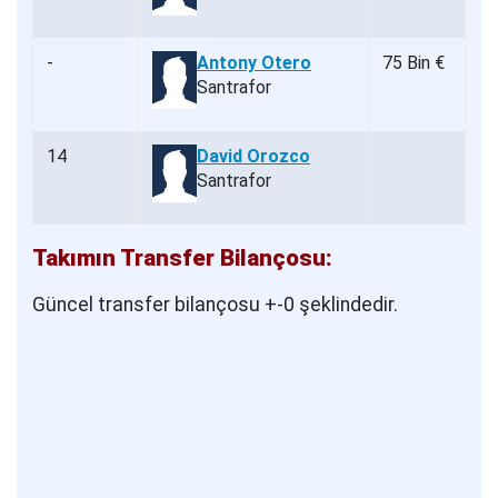
-
Antony Otero
75 Bin €
Santrafor
14
David Orozco
Santrafor
Takımın Transfer Bilançosu:
Güncel transfer bilançosu +-0 şeklindedir.