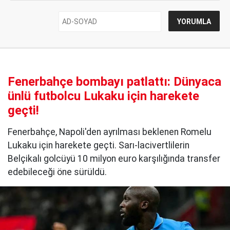
Fenerbahçe bombayı patlattı: Dünyaca
ünlü futbolcu Lukaku için harekete
geçti!
Fenerbahçe, Napoli'den ayrılması beklenen Romelu
Lukaku için harekete geçti. Sarı-lacivertlilerin
Belçikalı golcüyü 10 milyon euro karşılığında transfer
edebileceği öne sürüldü.