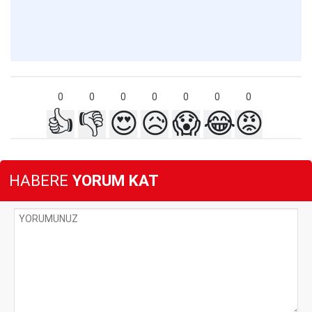
0
0
0
0
0
0
0
👍
👎
😍
😥
😱
😂
😡
HABERE
YORUM KAT