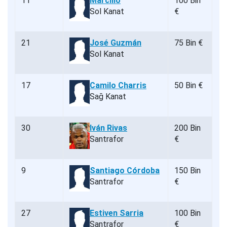
11
Marcílio
100 Bin
Sol Kanat
€
21
José Guzmán
75 Bin €
Sol Kanat
17
Camilo Charris
50 Bin €
Sağ Kanat
30
Iván Rivas
200 Bin
Santrafor
€
9
Santiago Córdoba
150 Bin
Santrafor
€
27
Estiven Sarria
100 Bin
Santrafor
€