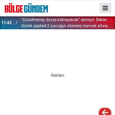
''Çözülmemiş dosya kalmayacak'' demişti: Bakan
11:42
!
Gürlek şüpheli 2 çocuğun ölümünü mercek altına
aldı!