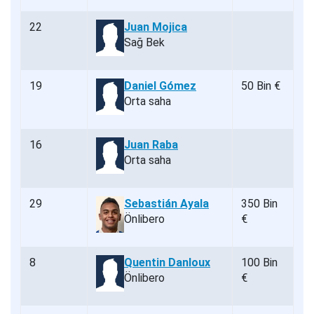
22
Juan Mojica
Sağ Bek
19
Daniel Gómez
50 Bin €
Orta saha
16
Juan Raba
Orta saha
29
Sebastián Ayala
350 Bin
Önlibero
€
8
Quentin Danloux
100 Bin
Önlibero
€