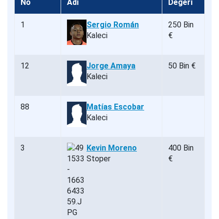
No
Adı
Değeri
1
Sergio Román
250 Bin
Kaleci
€
12
Jorge Amaya
50 Bin €
Kaleci
88
Matías Escobar
Kaleci
3
Kevin Moreno
400 Bin
Stoper
€