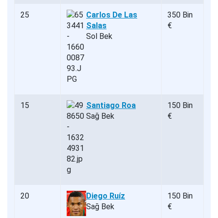
25
Carlos De Las
350 Bin
Salas
€
Sol Bek
15
Santiago Roa
150 Bin
Sağ Bek
€
20
Diego Ruíz
150 Bin
Sağ Bek
€