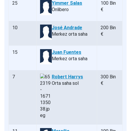
25
Yimmer Salas
100 Bin
Önlibero
€
10
José Andrade
200 Bin
Merkez orta saha
€
15
Juan Fuentes
Merkez orta saha
7
Robert Harrys
300 Bin
Orta saha sol
€