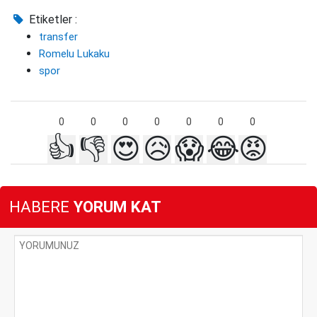
Etiketler :
transfer
Romelu Lukaku
spor
0
0
0
0
0
0
0
👍
👎
😍
😥
😱
😂
😡
HABERE
YORUM KAT