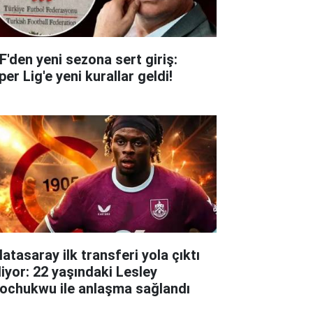
F'den yeni sezona sert giriş:
er Lig'e yeni kurallar geldi!
atasaray ilk transferi yola çıktı
liyor: 22 yaşındaki Lesley
ochukwu ile anlaşma sağlandı