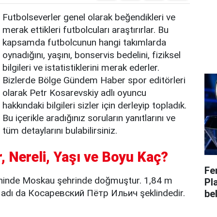
Futbolseverler genel olarak beğendikleri ve
merak ettikleri futbolcuları araştırırlar. Bu
kapsamda futbolcunun hangi takımlarda
oynadığını, yaşını, bonservis bedelini, fiziksel
bilgileri ve istatistiklerini merak ederler.
Bizlerde Bölge Gündem Haber spor editörleri
olarak Petr Kosarevskiy adlı oyuncu
hakkındaki bilgileri sizler için derleyip topladık.
Bu içerikle aradığınız soruların yanıtlarını ve
tüm detaylarını bulabilirsiniz.
, Nereli, Yaşı ve Boyu Kaç?
Fe
ihinde Moskau şehrinde doğmuştur. 1,84 m
Pl
k adı da Косаревский Пётр Ильич şeklindedir.
bel