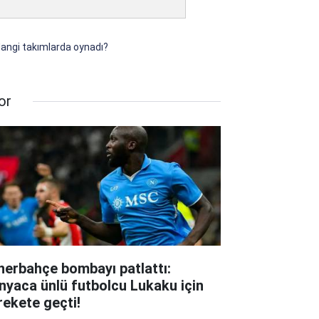
Hangi takımlarda oynadı?
or
nerbahçe bombayı patlattı:
nyaca ünlü futbolcu Lukaku için
rekete geçti!