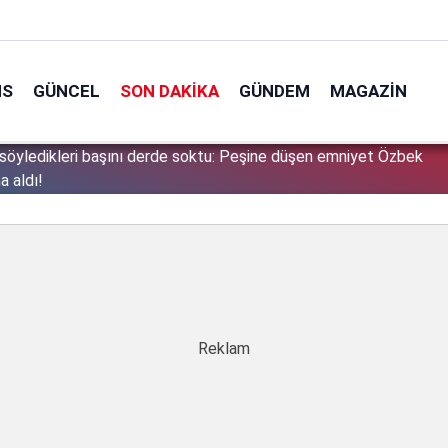
NS
GÜNCEL
SON DAKIKA
GÜNDEM
MAGAZIN
söyledikleri başını derde soktu: Peşine düşen emniyet Özbek
1
a aldı!