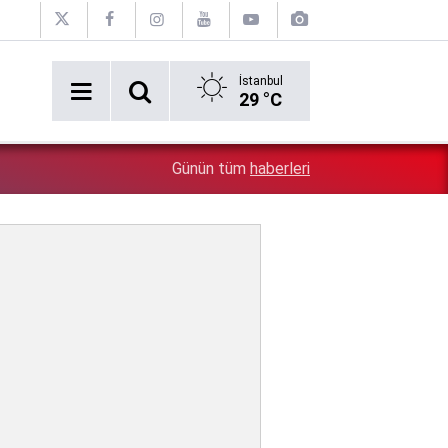
İstanbul
29 °C
5:26
Çin'in gözü doymuyor: Altın rezervleri doldu taştı!
Günün tüm
haberleri