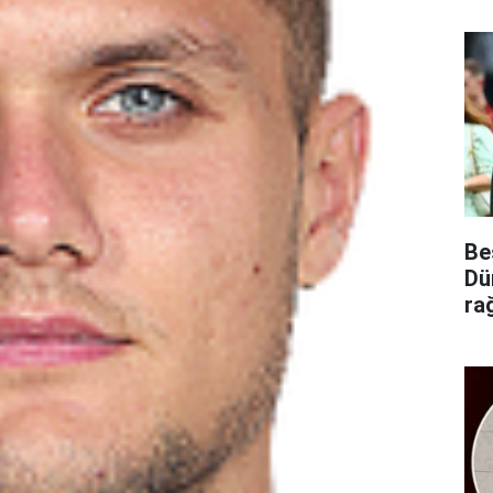
Be
Dü
ra