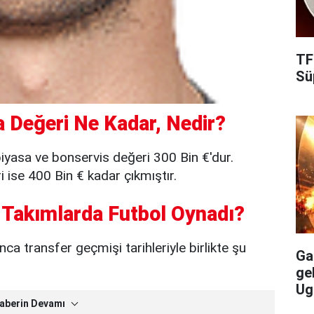
TF
Süp
 Değeri Ne Kadar, Nedir?
iyasa ve bonservis değeri 300 Bin €'dur.
ise 400 Bin € kadar çıkmıştır.
 Takımlarda Futbol Oynadı?
ca transfer geçmişi tarihleriyle birlikte şu
Gal
ge
Ug
aberin Devamı