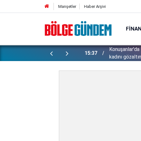
Manşetler
Haber Arşivi
FINA
ünlü futbolcu Lukaku için harekete
Konuşanlar'da 
15:37
kadını gözaltın