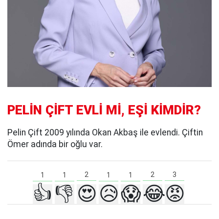
PELİN ÇİFT EVLİ Mİ, EŞİ KİMDİR?
Pelin Çift 2009 yılında Okan Akbaş ile evlendi. Çiftin
Ömer adında bir oğlu var.
3
2
2
1
1
1
1
👍
👎
😍
😥
😱
😂
😡