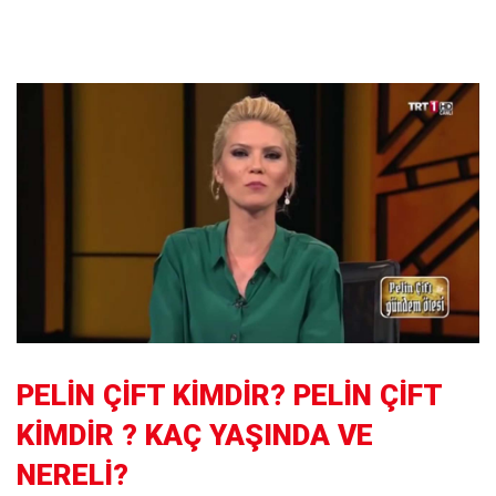
PELİN ÇİFT KİMDİR? PELİN ÇİFT
KİMDİR ? KAÇ YAŞINDA VE
NERELİ?