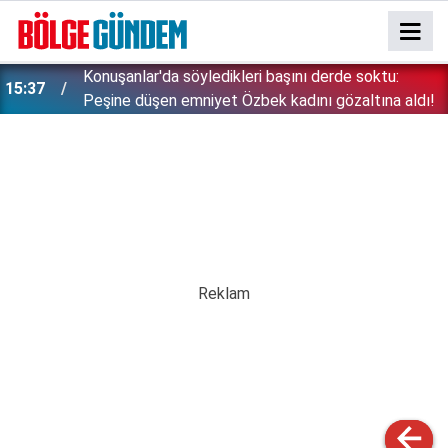
Konuşanlar'da söyledikleri başını derde soktu:
15:37
Peşine düşen emniyet Özbek kadını gözaltına aldı!