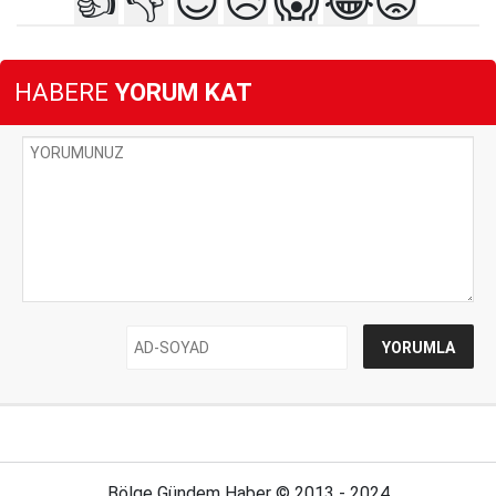
👍
👎
😍
😥
😱
😂
😡
HABERE
YORUM KAT
Bölge Gündem Haber © 2013 - 2024