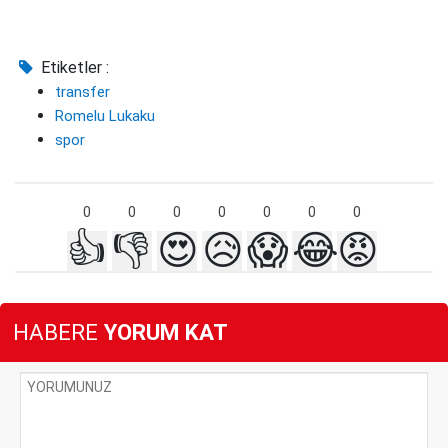
Etiketler :
transfer
Romelu Lukaku
spor
0
0
0
0
0
0
0
👍
👎
😍
😥
😱
😂
😡
HABERE
YORUM KAT