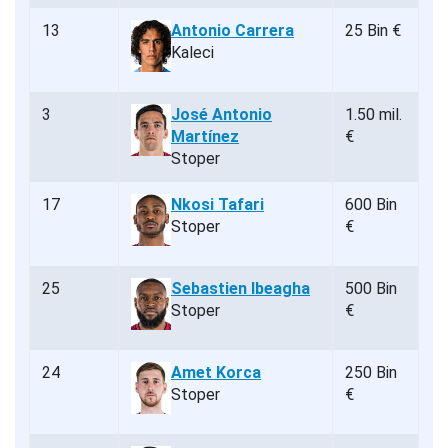
13
Antonio Carrera
25 Bin €
Kaleci
3
José Antonio
1.50 mil.
Martínez
€
Stoper
17
Nkosi Tafari
600 Bin
Stoper
€
25
Sebastien Ibeagha
500 Bin
Stoper
€
24
Amet Korca
250 Bin
Stoper
€