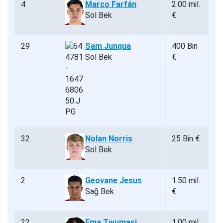
4
Marco Farfán
2.00 mil.
Sol Bek
€
29
Sam Junqua
400 Bin
Sol Bek
€
32
Nolan Norris
25 Bin €
Sol Bek
2
Geovane Jesus
1.50 mil.
Sağ Bek
€
22
Ema Twumasi
1.00 mil.