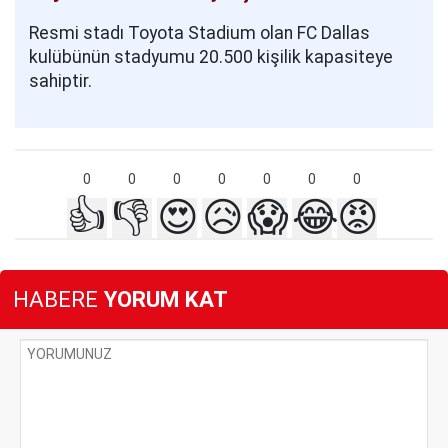
Resmi stadı Toyota Stadium olan FC Dallas
kulübünün stadyumu 20.500 kişilik kapasiteye
sahiptir.
0
0
0
0
0
0
0
👍
👎
😍
😥
😱
😂
😡
HABERE
YORUM KAT