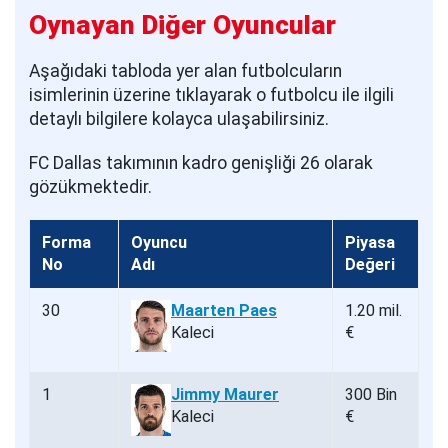
Oynayan Diğer Oyuncular
Aşağıdaki tabloda yer alan futbolcuların
isimlerinin üzerine tıklayarak o futbolcu ile ilgili
detaylı bilgilere kolayca ulaşabilirsiniz.
FC Dallas takımının kadro genişliği 26 olarak
gözükmektedir.
Forma
Oyuncu
Piyasa
No
Adı
Değeri
30
Maarten Paes
1.20 mil.
Kaleci
€
1
Jimmy Maurer
300 Bin
Kaleci
€