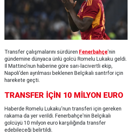
Transfer çalışmalarını sürdüren
Fenerbahçe
'nin
gündemine dünyaca ünlü golcü Romelu Lukaku geldi.
Il Mattino'nun haberine göre sarı-lacivertli ekip,
Napoli'den ayrılması beklenen Belçikalı santrfor için
harekete geçti.
TRANSFER İÇİN 10 MİLYON EURO
Haberde Romelu Lukaku'nun transferi için gereken
rakama da yer verildi. Fenerbahçe'nin Belçikalı
golcüyü 10 milyon euro karşılığında transfer
edebileceği belirtildi.