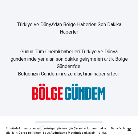
Türkiye ve Dünya'dan Bölge Haberleri Son Dakika
Haberler
Günün Tüm Önemli haberleri Türkiye ve Dünya
gündeminde yer alan son dakika gelişmeleri artık Bölge
Gündem'de.
Bölgenizin Gündemini size ulaştıran haber sitesi..
Apple Store Uygulamamız
Bu sitede kullanıcı deneyimlerini geliştirmek için
Çerezler
kullanılmaktadır. Daha fazla
Reklamı Kapat
bilgi için;
Çerez politika
mıza
ve
Aydınlatma Metnimize
tıklayabilirsiniz.