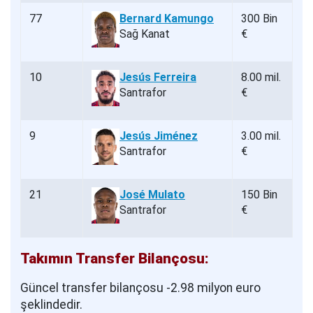
77
Bernard Kamungo
300 Bin
Sağ Kanat
€
10
Jesús Ferreira
8.00 mil.
Santrafor
€
9
Jesús Jiménez
3.00 mil.
Santrafor
€
21
José Mulato
150 Bin
Santrafor
€
Takımın Transfer Bilançosu:
Güncel transfer bilançosu -2.98 milyon euro
şeklindedir.