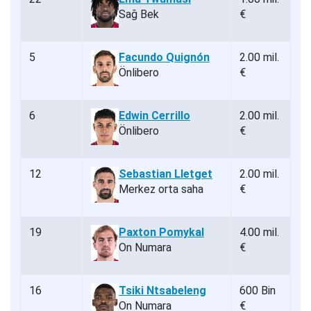
Sağ Bek
€
5
Facundo Quignón
2.00 mil.
Önlibero
€
6
Edwin Cerrillo
2.00 mil.
Önlibero
€
12
Sebastian Lletget
2.00 mil.
Merkez orta saha
€
19
Paxton Pomykal
4.00 mil.
On Numara
€
16
Tsiki Ntsabeleng
600 Bin
On Numara
€