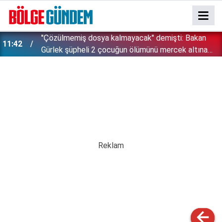
''Çözülmemiş dosya kalmayacak'' demişti: Bakan
11:42
!
Gürlek şüpheli 2 çocuğun ölümünü mercek altına
aldı!