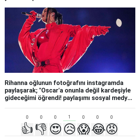
Rihanna oğlunun fotoğrafını instagramda
paylaşarak; "Oscar'a onunla değil kardeşiyle
gideceğimi öğrendi! paylaşımı sosyal medya
da gündem oldu!
1
0
0
0
0
0
0
👍
👎
😍
😥
😱
😂
😡