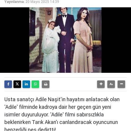
Yayınlanma:
20 Mayıs 2025 14:39
Usta sanatçı Adile Naşit'in hayatını anlatacak olan
'Adile' filminde kadroya dair her geçen gün yeni
isimler duyuruluyor. 'Adile' filmi sabırsızlıkla
beklenirken Tarık Akan'ı canlandıracak oyuncunun
benzerliği pes dedirtti!