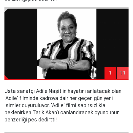
1
11
Usta sanatçı Adile Naşit'in hayatını anlatacak olan
'Adile' filminde kadroya dair her geçen gün yeni
isimler duyuruluyor. 'Adile' filmi sabırsızlıkla
beklenirken Tarık Akan'ı canlandıracak oyuncunun
benzerliği pes dedirtti!