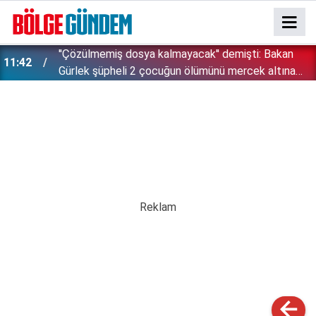
''Çözülmemiş dosya kalmayacak'' demişti: Bakan
11:42
!
Gürlek şüpheli 2 çocuğun ölümünü mercek altına
aldı!