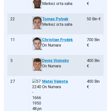
Merkez orta saha
€
22
Tomas Polyak
50 Bin €
Merkez orta saha
11
Christian Frydek
700 Bin
On Numara
€
5
Denis Visinsky
400 Bin
On Numara
€
27
Matej Valenta
400 Bin
On Numara
€