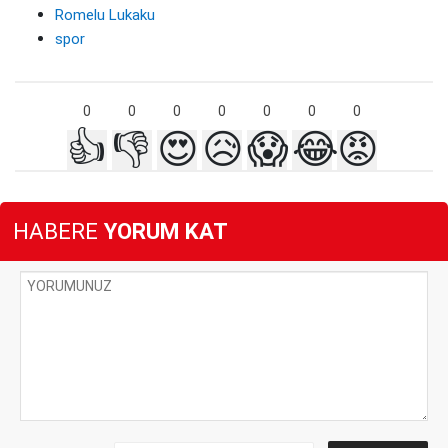
Romelu Lukaku
spor
0
0
0
0
0
0
0
👍
👎
😍
😥
😱
😂
😡
HABERE
YORUM KAT