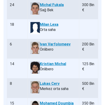
24
Michal Fukala
300 Bin
Sağ Bek
€
18
Milan Lexa
Orta saha
6
Ivan Varfolomeev
200 Bin
Önlibero
€
14
Kristian Michal
125 Bin
Önlibero
€
8
Lukas Cerv
500 Bin
Merkez orta saha
€
15
Mohamed Doumbia
350 Bin