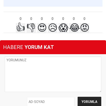
0
0
0
0
0
0
0
👍
👎
😍
😥
😱
😂
😡
HABERE
YORUM KAT