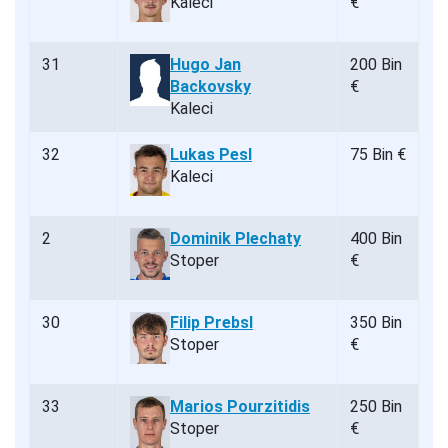
Kaleci
€
31
Hugo Jan
200 Bin
Backovsky
€
Kaleci
32
Lukas Pesl
75 Bin €
Kaleci
2
Dominik Plechaty
400 Bin
Stoper
€
30
Filip Prebsl
350 Bin
Stoper
€
33
Marios Pourzitidis
250 Bin
Stoper
€