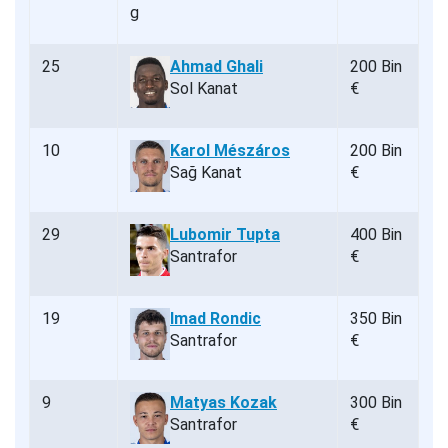
25
Ahmad Ghali
200 Bin
Sol Kanat
€
10
Karol Mészáros
200 Bin
Sağ Kanat
€
29
Lubomir Tupta
400 Bin
Santrafor
€
19
Imad Rondic
350 Bin
Santrafor
€
9
Matyas Kozak
300 Bin
Santrafor
€