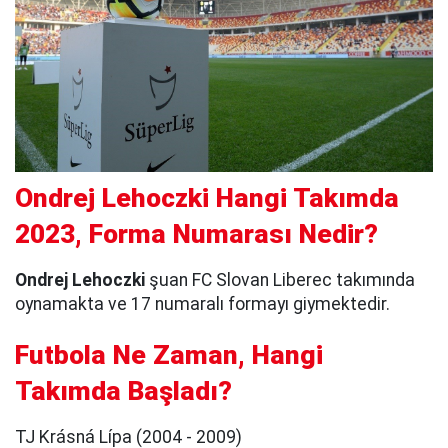
Ondrej Lehoczki Hangi Takımda
2023, Forma Numarası Nedir?
Ondrej Lehoczki
şuan FC Slovan Liberec takımında
oynamakta ve 17 numaralı formayı giymektedir.
Futbola Ne Zaman, Hangi
Takımda Başladı?
TJ Krásná Lípa (2004 - 2009)