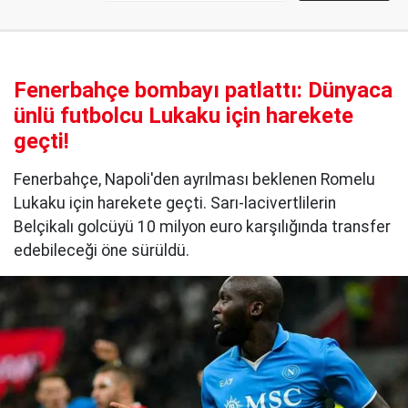
Fenerbahçe bombayı patlattı: Dünyaca
ünlü futbolcu Lukaku için harekete
geçti!
Fenerbahçe, Napoli'den ayrılması beklenen Romelu
Lukaku için harekete geçti. Sarı-lacivertlilerin
Belçikalı golcüyü 10 milyon euro karşılığında transfer
edebileceği öne sürüldü.