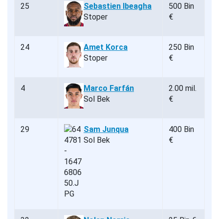
25
Sebastien Ibeagha
500 Bin
Stoper
€
24
Amet Korca
250 Bin
Stoper
€
4
Marco Farfán
2.00 mil.
Sol Bek
€
29
Sam Junqua
400 Bin
Sol Bek
€