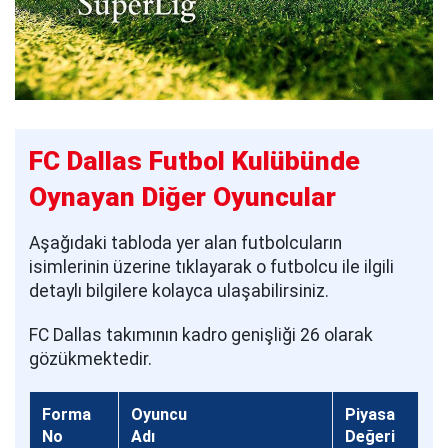
FC Dallas Futbol Kulübünde
Oynayan Diğer Oyuncular
Aşağıdaki tabloda yer alan futbolcuların
isimlerinin üzerine tıklayarak o futbolcu ile ilgili
detaylı bilgilere kolayca ulaşabilirsiniz.
FC Dallas takımının kadro genişliği 26 olarak
gözükmektedir.
Forma
Oyuncu
Piyasa
No
Adı
Değeri