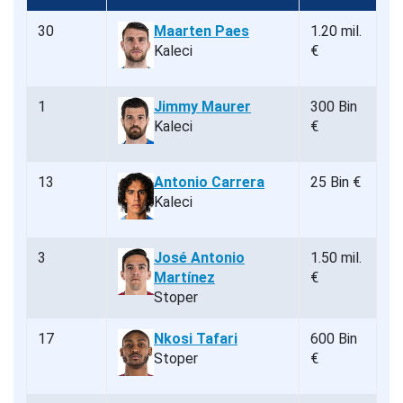
30
Maarten Paes
1.20 mil.
Kaleci
€
1
Jimmy Maurer
300 Bin
Kaleci
€
13
Antonio Carrera
25 Bin €
Kaleci
3
José Antonio
1.50 mil.
Martínez
€
Stoper
17
Nkosi Tafari
600 Bin
Stoper
€