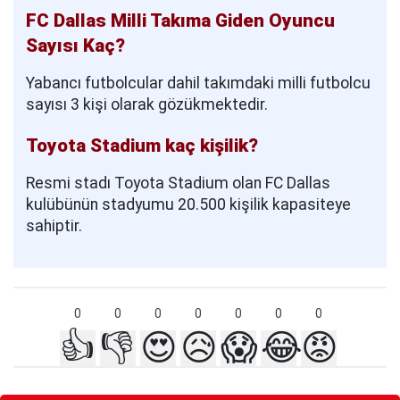
FC Dallas Milli Takıma Giden Oyuncu
Sayısı Kaç?
Yabancı futbolcular dahil takımdaki milli futbolcu
sayısı 3 kişi olarak gözükmektedir.
Toyota Stadium kaç kişilik?
Resmi stadı Toyota Stadium olan FC Dallas
kulübünün stadyumu 20.500 kişilik kapasiteye
sahiptir.
0
0
0
0
0
0
0
👍
👎
😍
😥
😱
😂
😡