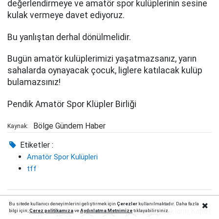
değerlendirmeye ve amatör spor kulüplerinin sesine
kulak vermeye davet ediyoruz.
Bu yanlıştan derhal dönülmelidir.
Bugün amatör kulüplerimizi yaşatmazsanız, yarın
sahalarda oynayacak çocuk, liglere katılacak kulüp
bulamazsınız!
Pendik Amatör Spor Klüpler Birliği
Bölge Gündem Haber
Kaynak:
Etiketler :
Amatör Spor Kulüpleri
tff
0
0
0
0
0
0
0
Bu sitede kullanıcı deneyimlerini geliştirmek için
Çerezler
kullanılmaktadır. Daha fazla
Reklamı Kapat
bilgi için;
Çerez politika
mıza
ve
Aydınlatma Metnimize
tıklayabilirsiniz.