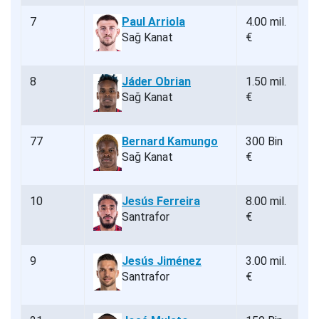
7
Paul Arriola
4.00 mil.
Sağ Kanat
€
8
Jáder Obrian
1.50 mil.
Sağ Kanat
€
77
Bernard Kamungo
300 Bin
Sağ Kanat
€
10
Jesús Ferreira
8.00 mil.
Santrafor
€
9
Jesús Jiménez
3.00 mil.
Santrafor
€