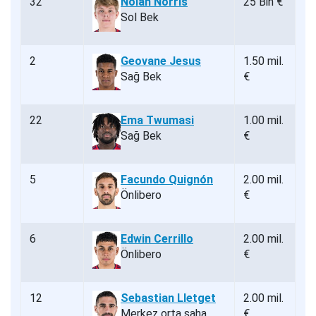
32
Nolan Norris
25 Bin €
Sol Bek
2
Geovane Jesus
1.50 mil.
Sağ Bek
€
22
Ema Twumasi
1.00 mil.
Sağ Bek
€
5
Facundo Quignón
2.00 mil.
Önlibero
€
6
Edwin Cerrillo
2.00 mil.
Önlibero
€
12
Sebastian Lletget
2.00 mil.
Merkez orta saha
€