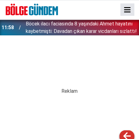
:
Böcek ilacı faciasında 8 yaşındaki Ahmet hayatını
11:58
kaybetmişti: Davadan çıkan karar vicdanları sızlattı!