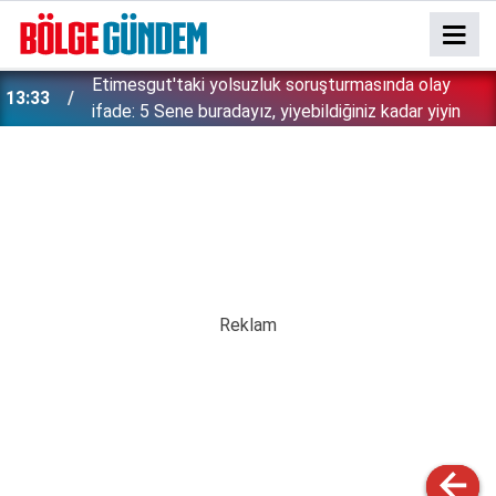
Etimesgut'taki yolsuzluk soruşturmasında olay
13:33
ifade: 5 Sene buradayız, yiyebildiğiniz kadar yiyin