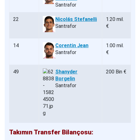
Santrafor
22
Nicolás Stefanelli
1.20 mil.
Santrafor
€
14
Corentin Jean
1.00 mil.
Santrafor
€
49
Shanyder
200 Bin €
Borgelin
Santrafor
Takımın Transfer Bilançosu: