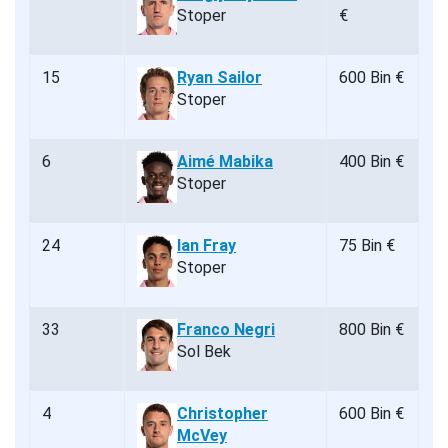
Stoper
€
15
Ryan Sailor
600 Bin €
Stoper
6
Aimé Mabika
400 Bin €
Stoper
24
Ian Fray
75 Bin €
Stoper
33
Franco Negri
800 Bin €
Sol Bek
4
Christopher
600 Bin €
McVey