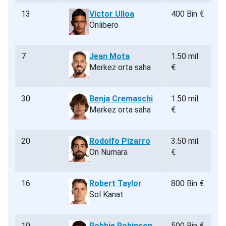
13
Víctor Ulloa
400 Bin €
Önlibero
7
Jean Mota
1.50 mil.
Merkez orta saha
€
30
Benja Cremaschi
1.50 mil.
Merkez orta saha
€
20
Rodolfo Pizarro
3.50 mil.
On Numara
€
16
Robert Taylor
800 Bin €
Sol Kanat
19
Robbie Robinson
500 Bin €