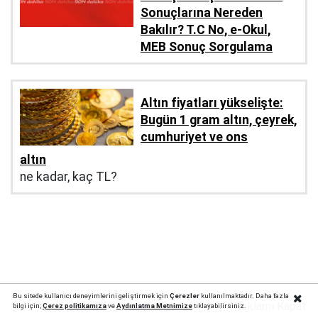
Sonuçlarına Nereden
Bakılır? T.C No, e-Okul,
MEB Sonuç Sorgulama
Altın fiyatları yükselişte:
Bugün 1 gram altın, çeyrek,
cumhuriyet ve ons
altın
ne kadar, kaç TL?
Bu sitede kullanıcı deneyimlerini geliştirmek için
Çerezler
kullanılmaktadır. Daha fazla
Reklamı Kapat
bilgi için;
Çerez politika
mıza
ve
Aydınlatma Metnimize
tıklayabilirsiniz.