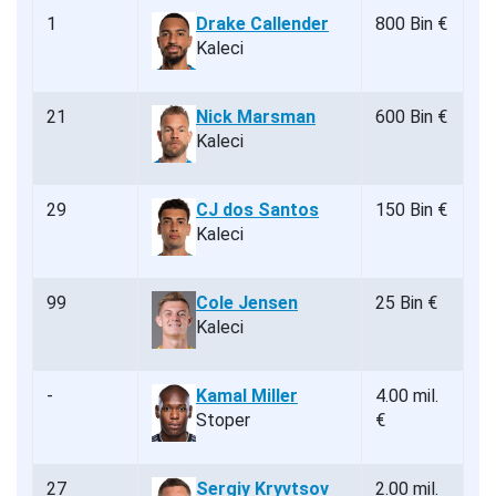
1
Drake Callender
800 Bin €
Kaleci
21
Nick Marsman
600 Bin €
Kaleci
29
CJ dos Santos
150 Bin €
Kaleci
99
Cole Jensen
25 Bin €
Kaleci
-
Kamal Miller
4.00 mil.
Stoper
€
27
Sergiy Kryvtsov
2.00 mil.