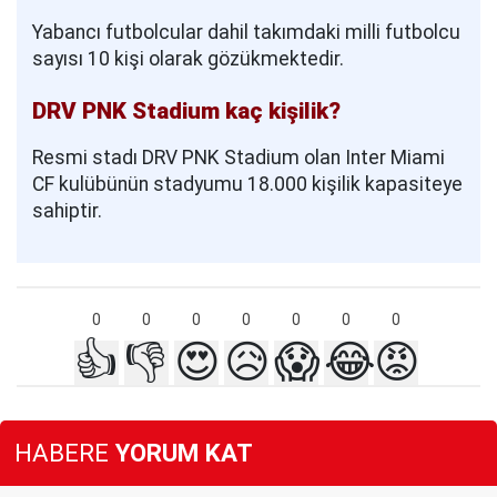
Yabancı futbolcular dahil takımdaki milli futbolcu
sayısı 10 kişi olarak gözükmektedir.
DRV PNK Stadium kaç kişilik?
Resmi stadı DRV PNK Stadium olan Inter Miami
CF kulübünün stadyumu 18.000 kişilik kapasiteye
sahiptir.
0
0
0
0
0
0
0
👍
👎
😍
😥
😱
😂
😡
HABERE
YORUM KAT