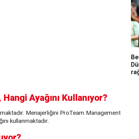
Be
Dü
ra
 Hangi Ayağını Kullanıyor?
namaktadır. Menajerliğini ProTeam Management
ını kullanmaktadır.
uyor?