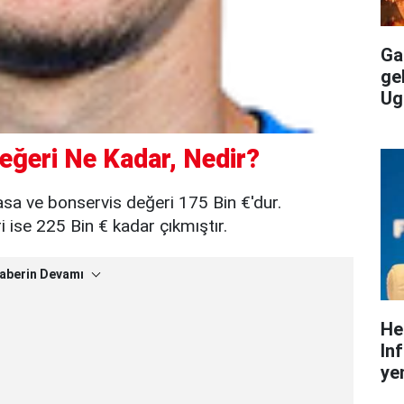
Gal
ge
Ug
eğeri Ne Kadar, Nedir?
asa ve bonservis değeri 175 Bin €'dur.
ise 225 Bin € kadar çıkmıştır.
aberin Devamı
He
In
yen