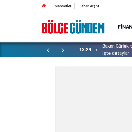
Manşetler
Haber Arşivi
FINA
Bakan Gürlek 
ı yapılan gizli planları deşifre etti!
13:29
İşte detaylar...