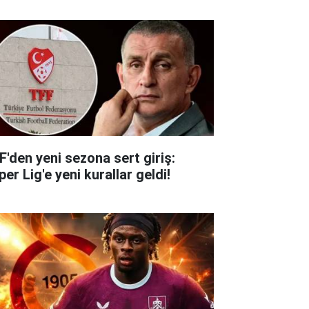
F'den yeni sezona sert giriş:
er Lig'e yeni kurallar geldi!