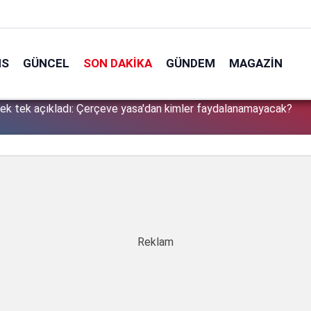
NS
GÜNCEL
SON DAKIKA
GÜNDEM
MAGAZIN
tek tek açıkladı: Çerçeve yasa'dan kimler faydalanamayacak?
1