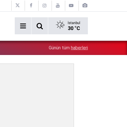
İstanbul
30 °C
2:54
Özgür Özel'e şok! Yüzde 50 ile kazandıkları il, CHP'de k
Günün tüm
haberleri