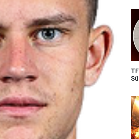
TF
Süp