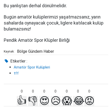
Bu yanlıştan derhal dönülmelidir.
Bugün amatör kulüplerimizi yaşatmazsanız, yarın
sahalarda oynayacak çocuk, liglere katılacak kulüp
bulamazsınız!
Pendik Amatör Spor Klüpler Birliği
Bölge Gündem Haber
Kaynak:
Etiketler :
Amatör Spor Kulüpleri
tff
0
0
0
0
0
0
0
👍
👎
😍
😥
😱
😂
😡