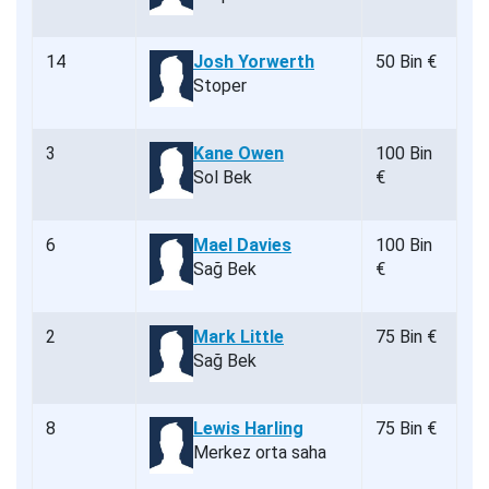
14
Josh Yorwerth
50 Bin €
Stoper
3
Kane Owen
100 Bin
Sol Bek
€
6
Mael Davies
100 Bin
Sağ Bek
€
2
Mark Little
75 Bin €
Sağ Bek
8
Lewis Harling
75 Bin €
Merkez orta saha