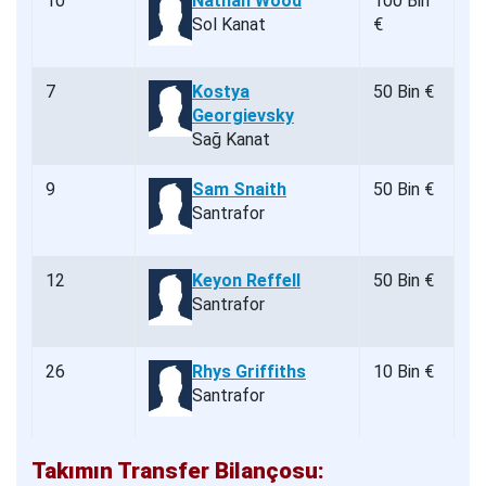
10
Nathan Wood
100 Bin
Sol Kanat
€
7
Kostya
50 Bin €
Georgievsky
Sağ Kanat
9
Sam Snaith
50 Bin €
Santrafor
12
Keyon Reffell
50 Bin €
Santrafor
26
Rhys Griffiths
10 Bin €
Santrafor
Takımın Transfer Bilançosu: