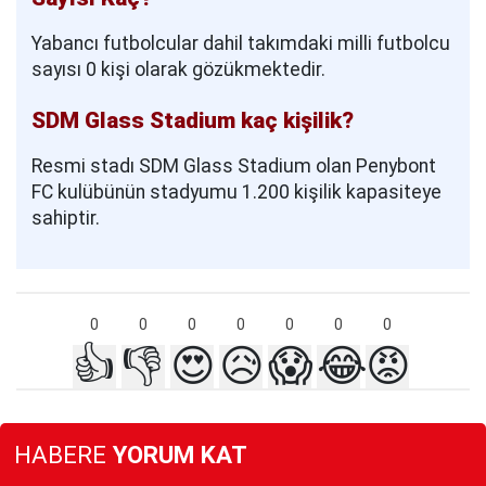
Yabancı futbolcular dahil takımdaki milli futbolcu
sayısı 0 kişi olarak gözükmektedir.
SDM Glass Stadium kaç kişilik?
Resmi stadı SDM Glass Stadium olan Penybont
FC kulübünün stadyumu 1.200 kişilik kapasiteye
sahiptir.
0
0
0
0
0
0
0
👍
👎
😍
😥
😱
😂
😡
HABERE
YORUM KAT