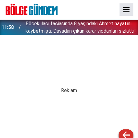
:
Böcek ilacı faciasında 8 yaşındaki Ahmet hayatını
11:58
kaybetmişti: Davadan çıkan karar vicdanları sızlattı!