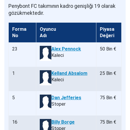
Penybont FC takımının kadro genişliği 19 olarak
gözükmektedir.
Forma
Oyuncu
Piyasa
No
Adı
Değeri
23
Alex Pennock
50 Bin €
Kaleci
1
Kelland Absalom
25 Bin €
Kaleci
5
Dan Jefferies
75 Bin €
Stoper
16
Billy Borge
75 Bin €
Stoper