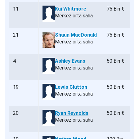
11
Kai Whitmore
75 Bin €
Merkez orta saha
21
Shaun MacDonald
75 Bin €
Merkez orta saha
4
Ashley Evans
50 Bin €
Merkez orta saha
19
Lewis Clutton
50 Bin €
Merkez orta saha
20
Ryan Reynolds
50 Bin €
Merkez orta saha