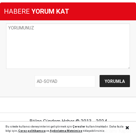
HABERE
YORUM KAT
Bölge Gündem Haber © 2013 - 2024
Bu sitede kullanıcı deneyimlerini geliştirmek için
Çerezler
kullanılmaktadır. Daha fazla
Reklamı Kapat
bilgi için;
Çerez politika
mıza
ve
Aydınlatma Metnimize
tıklayabilirsiniz.