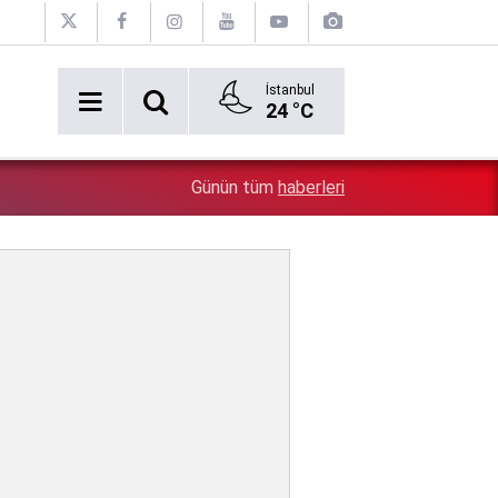
İstanbul
24 °C
5:26
Çin'in gözü doymuyor: Altın rezervleri doldu taştı!
Günün tüm
haberleri