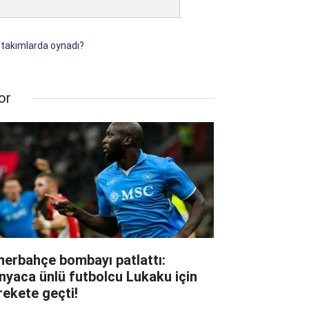
i takımlarda oynadı?
or
nerbahçe bombayı patlattı:
nyaca ünlü futbolcu Lukaku için
rekete geçti!