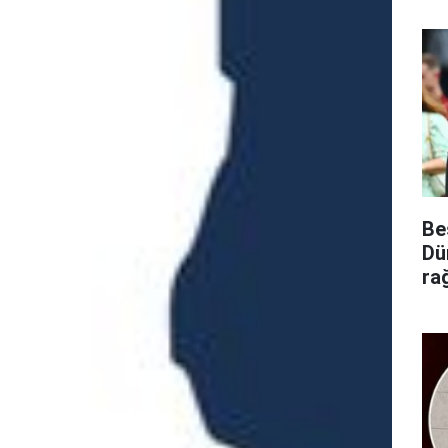
Be
Dü
ra