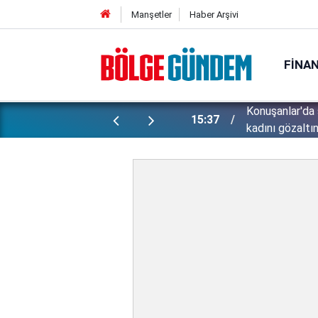
Manşetler
Haber Arşivi
FINA
ünlü futbolcu Lukaku için harekete
Konuşanlar'da 
15:37
kadını gözaltın