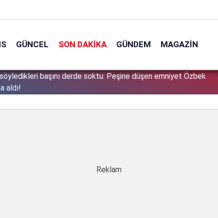
NS
GÜNCEL
SON DAKIKA
GÜNDEM
MAGAZIN
söyledikleri başını derde soktu: Peşine düşen emniyet Özbek
1
a aldı!