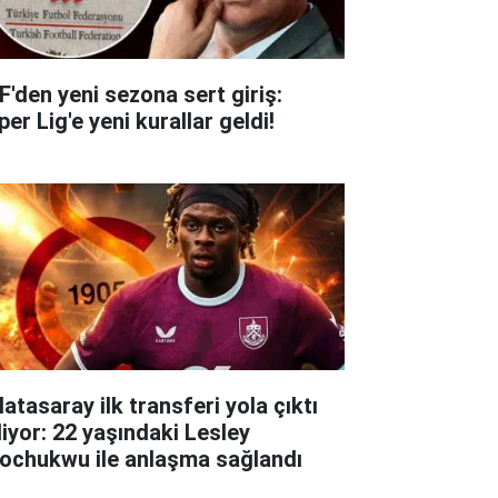
F'den yeni sezona sert giriş:
er Lig'e yeni kurallar geldi!
atasaray ilk transferi yola çıktı
liyor: 22 yaşındaki Lesley
ochukwu ile anlaşma sağlandı