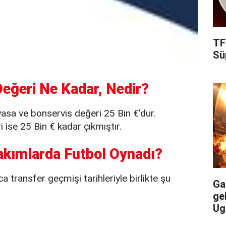
TF
Süp
eğeri Ne Kadar, Nedir?
asa ve bonservis değeri 25 Bin €'dur.
ise 25 Bin € kadar çıkmıştır.
akımlarda Futbol Oynadı?
 transfer geçmişi tarihleriyle birlikte şu
Gal
ge
Ug