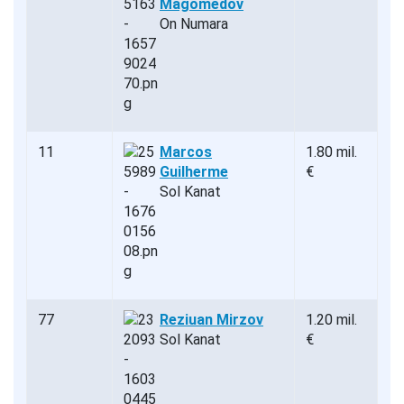
Magomedov
On Numara
11
Marcos
1.80 mil.
Guilherme
€
Sol Kanat
77
Reziuan Mirzov
1.20 mil.
Sol Kanat
€