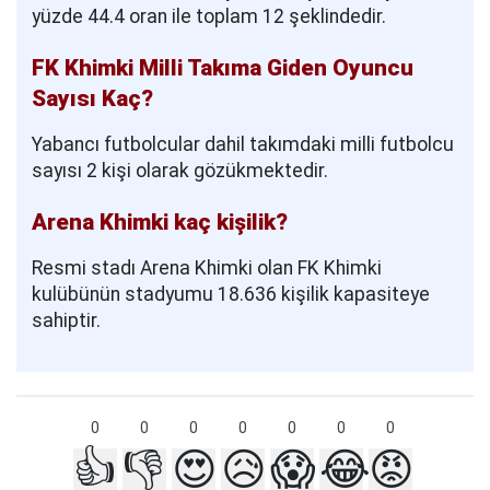
yüzde 44.4 oran ile toplam 12 şeklindedir.
FK Khimki Milli Takıma Giden Oyuncu
Sayısı Kaç?
Yabancı futbolcular dahil takımdaki milli futbolcu
sayısı 2 kişi olarak gözükmektedir.
Arena Khimki kaç kişilik?
Resmi stadı Arena Khimki olan FK Khimki
kulübünün stadyumu 18.636 kişilik kapasiteye
sahiptir.
0
0
0
0
0
0
0
👍
👎
😍
😥
😱
😂
😡