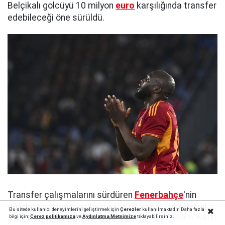
Belçikalı golcüyü 10 milyon
euro
karşılığında transfer
edebileceği öne sürüldü.
Transfer çalışmalarını sürdüren
Fenerbahçe
'nin
gündemine dünyaca ünlü golcü Romelu Lukaku geldi.
Bu sitede kullanıcı deneyimlerini geliştirmek için
Çerezler
kullanılmaktadır. Daha fazla
Reklamı Kapat
bilgi için;
Çerez politika
mıza
ve
Aydınlatma Metnimize
tıklayabilirsiniz.
Il Mattino'nun haberine göre sarı-lacivertli ekip,