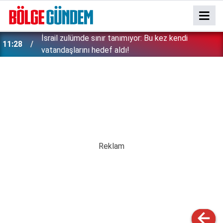
İsrail zulümde sınır tanımıyor: Bu kez kendi
11:28
vatandaşlarını hedef aldı!
Erken tatil rezervasyonu mağdurları için Ticaret
11:17
bakanlığından uyarı: Kesintisiz iade zorunlu!