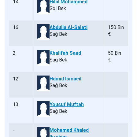
14
Hilal Mohammed
Sol Bek
16
Abdulla Al-Salati
150 Bin
Sağ Bek
€
2
Khalifah Saad
50 Bin
Sağ Bek
€
12
Hamid Ismaeil
Sağ Bek
13
Yousuf Muftah
Sağ Bek
-
Mohamed Khaled
Ibrahim