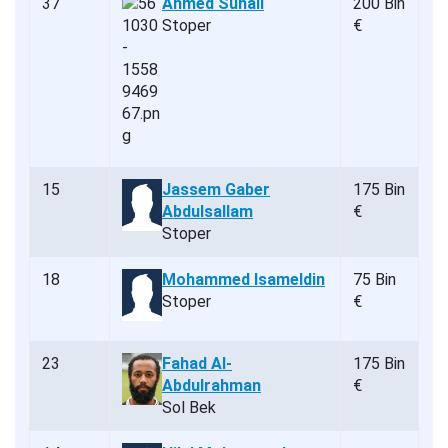
37
Ahmed Suhail
200 Bin
Stoper
€
15
Jassem Gaber
175 Bin
Abdulsallam
€
Stoper
18
Mohammed Isameldin
75 Bin
Stoper
€
23
Fahad Al-
175 Bin
Abdulrahman
€
Sol Bek