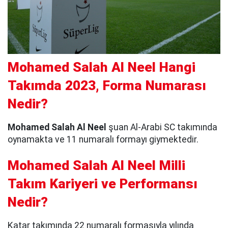
Mohamed Salah Al Neel Hangi
Takımda 2023, Forma Numarası
Nedir?
Mohamed Salah Al Neel
şuan Al-Arabi SC takımında
oynamakta ve 11 numaralı formayı giymektedir.
Mohamed Salah Al Neel Milli
Takım Kariyeri ve Performansı
Nedir?
Katar takımında 22 numaralı formasıyla yılında