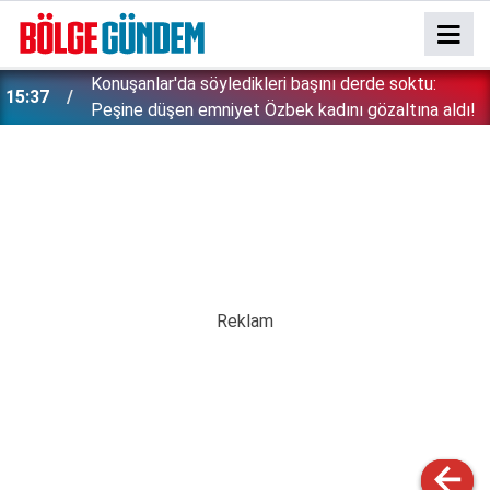
Konuşanlar'da söyledikleri başını derde soktu:
15:37
Peşine düşen emniyet Özbek kadını gözaltına aldı!