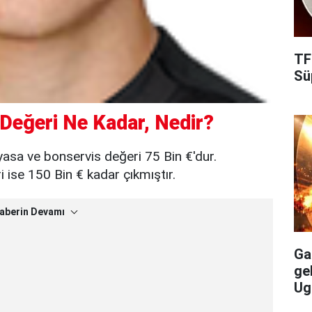
TF
Süp
Değeri Ne Kadar, Nedir?
yasa ve bonservis değeri 75 Bin €'dur.
ise 150 Bin € kadar çıkmıştır.
aberin Devamı
Gal
ge
Ug