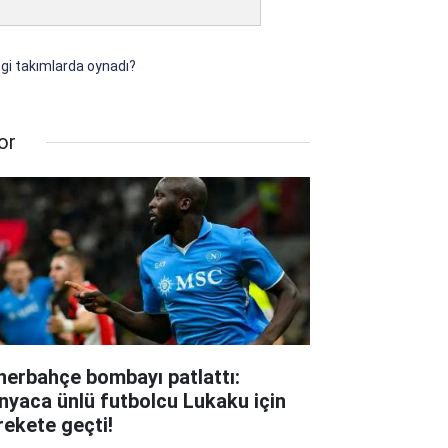
ngi takımlarda oynadı?
or
nerbahçe bombayı patlattı:
nyaca ünlü futbolcu Lukaku için
rekete geçti!