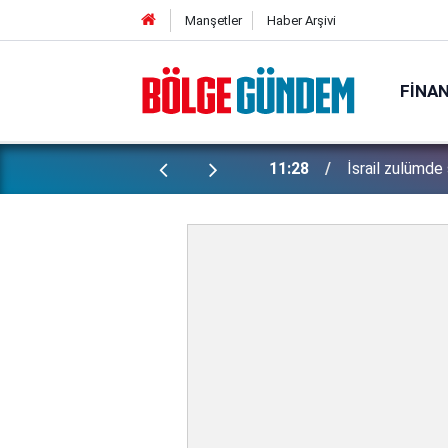
Manşetler
Haber Arşivi
FINA
ti: Bakan Gürlek şüpheli 2 çocuğun
11:28
İsrail zulümde 