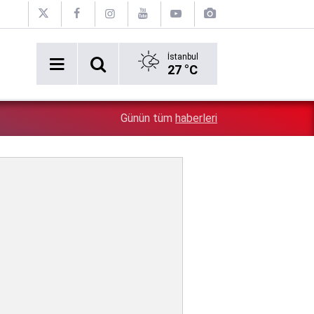
İstanbul
27 °C
Erken tatil rezervasyonu mağdurları için Ticaret bakanlı
1:17
Günün tüm
haberleri
iade zorunlu!