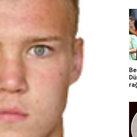
Be
Dü
ra