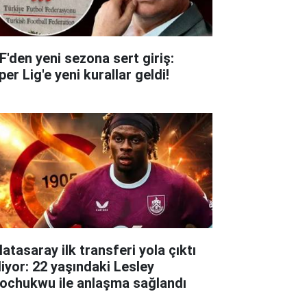
F'den yeni sezona sert giriş:
er Lig'e yeni kurallar geldi!
atasaray ilk transferi yola çıktı
liyor: 22 yaşındaki Lesley
ochukwu ile anlaşma sağlandı