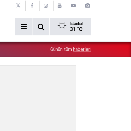
İstanbul
31 °C
1:31
Belediyedeki rüşvet görüntüleri ortaya döküldü: Oraya 
Günün tüm
haberleri