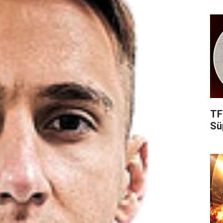
TF
Süp