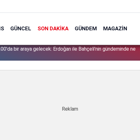
NS
GÜNCEL
SON DAKIKA
GÜNDEM
MAGAZIN
00'da bir araya gelecek: Erdoğan ile Bahçeli'nin gündeminde ne
1