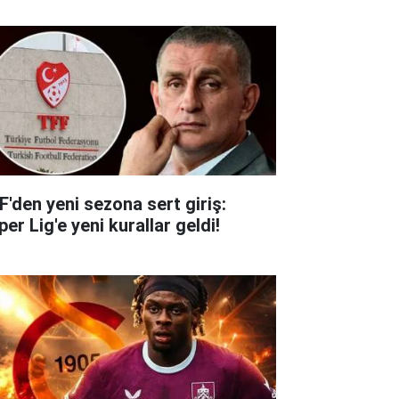
F'den yeni sezona sert giriş:
er Lig'e yeni kurallar geldi!