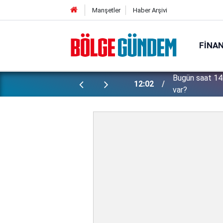
Manşetler
Haber Arşivi
FINA
Bugün saat 14.
üler ortaya çıktı!
12:02
var?