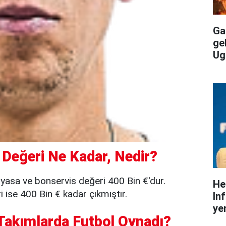
Gal
ge
Ug
 Değeri Ne Kadar, Nedir?
iyasa ve bonservis değeri 400 Bin €'dur.
He
ise 400 Bin € kadar çıkmıştır.
In
yen
Takımlarda Futbol Oynadı?