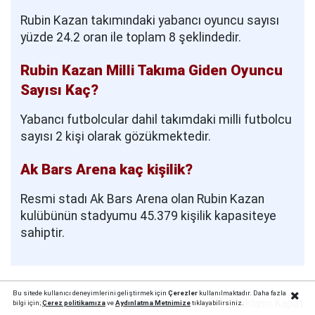
Rubin Kazan takımındaki yabancı oyuncu sayısı
yüzde 24.2 oran ile toplam 8 şeklindedir.
Rubin Kazan Milli Takıma Giden Oyuncu
Sayısı Kaç?
Yabancı futbolcular dahil takımdaki milli futbolcu
sayısı 2 kişi olarak gözükmektedir.
Ak Bars Arena kaç kişilik?
Resmi stadı Ak Bars Arena olan Rubin Kazan
kulübünün stadyumu 45.379 kişilik kapasiteye
sahiptir.
Bu sitede kullanıcı deneyimlerini geliştirmek için
Çerezler
kullanılmaktadır. Daha fazla
0
0
0
0
0
0
0
Reklamı Kapat
bilgi için;
Çerez politika
mıza
ve
Aydınlatma Metnimize
tıklayabilirsiniz.