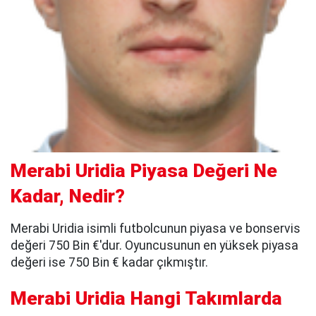
Merabi Uridia Piyasa Değeri Ne
Kadar, Nedir?
Merabi Uridia isimli futbolcunun piyasa ve bonservis
değeri 750 Bin €'dur. Oyuncusunun en yüksek piyasa
değeri ise 750 Bin € kadar çıkmıştır.
Merabi Uridia Hangi Takımlarda