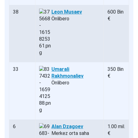
38
Leon Musaev
600 Bin
Önlibero
€
33
Umarali
350 Bin
Rakhmonaliev
€
Önlibero
6
Alan Dzagoev
1.00 mil.
Merkez orta saha
€