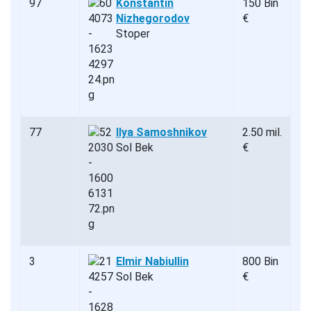
97
Konstantin
150 Bin
Nizhegorodov
€
Stoper
77
Ilya Samoshnikov
2.50 mil.
Sol Bek
€
3
Elmir Nabiullin
800 Bin
Sol Bek
€