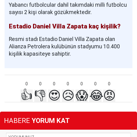
Yabancı futbolcular dahil takımdaki milli futbolcu
sayısı 2 kişi olarak gözükmektedir.
Estadio Daniel Villa Zapata kaç kişilik?
Resmi stadı Estadio Daniel Villa Zapata olan
Alianza Petrolera kulübünün stadyumu 10.400
kişilik kapasiteye sahiptir.
0
0
0
0
0
0
0
👍
👎
😍
😥
😱
😂
😡
HABERE
YORUM KAT