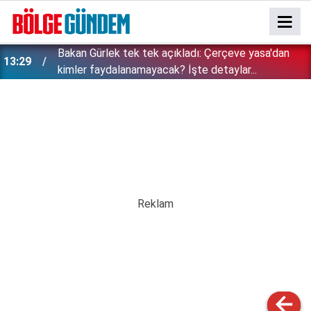
Bakan Gürlek tek tek açıkladı: Çerçeve yasa'dan
13:29
kimler faydalanamayacak? İşte detaylar...