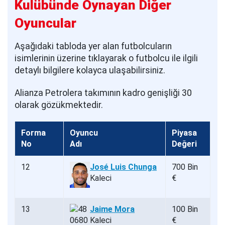
Kulübünde Oynayan Diğer
Oyuncular
Aşağıdaki tabloda yer alan futbolcuların
isimlerinin üzerine tıklayarak o futbolcu ile ilgili
detaylı bilgilere kolayca ulaşabilirsiniz.
Alianza Petrolera takımının kadro genişliği 30
olarak gözükmektedir.
Forma
Oyuncu
Piyasa
No
Adı
Değeri
12
José Luis Chunga
700 Bin
Kaleci
€
13
Jaime Mora
100 Bin
Kaleci
€