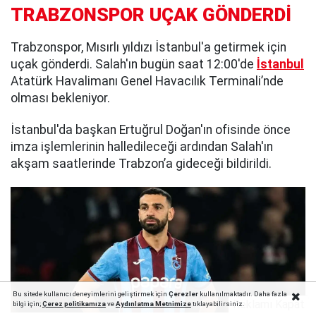
TRABZONSPOR UÇAK GÖNDERDİ
Trabzonspor, Mısırlı yıldızı İstanbul'a getirmek için
uçak gönderdi. Salah'ın bugün saat 12:00'de
İstanbul
Atatürk Havalimanı Genel Havacılık Terminali’nde
olması bekleniyor.
İstanbul'da başkan Ertuğrul Doğan'ın ofisinde önce
imza işlemlerinin halledileceği ardından Salah'ın
akşam saatlerinde Trabzon’a gideceği bildirildi.
Bu sitede kullanıcı deneyimlerini geliştirmek için
Çerezler
kullanılmaktadır. Daha fazla
Reklamı Kapat
bilgi için;
Çerez politika
mıza
ve
Aydınlatma Metnimize
tıklayabilirsiniz.