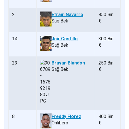
2
Efraín Navarro
450 Bin
Sağ Bek
€
14
Jair Castillo
300 Bin
Sağ Bek
€
23
Brayan Blandon
250 Bin
Sağ Bek
€
8
Freddy Flórez
400 Bin
Önlibero
€