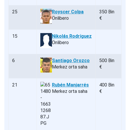
25
Royscer Colpa
350 Bin
Önlibero
€
15
Nikolás Rodríguez
Önlibero
6
Santiago Orozco
500 Bin
Merkez orta saha
€
21
Rubén Manjarrés
400 Bin
Merkez orta saha
€