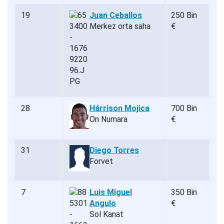
19
Juan Ceballos
250 Bin
Merkez orta saha
€
28
Hárrison Mojica
700 Bin
On Numara
€
31
Diego Torres
Forvet
7
Luis Miguel
350 Bin
Angulo
€
Sol Kanat