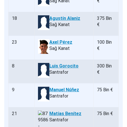
Sağ Kanat
€
18
Agustín Alaniz
375 Bin
Sağ Kanat
€
23
Axel Pérez
100 Bin
Sağ Kanat
€
8
Luis Gorocito
300 Bin
Santrafor
€
9
Manuel Núñez
75 Bin €
Santrafor
21
Matías Benítez
75 Bin €
Santrafor