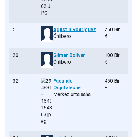
5
Agustín Rodríguez
250 Bin
Önlibero
€
20
Gilmar Bolívar
100 Bin
Önlibero
€
32
Facundo
450 Bin
Ospitaleche
€
Merkez orta saha