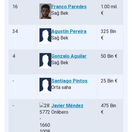
16
Franco Paredes
1.00 mil.
Sağ Bek
€
34
Agustín Pereira
325 Bin
Sağ Bek
€
4
Gonzalo Aguilar
50 Bin €
Sağ Bek
-
Santiago Pintos
25 Bin €
Orta saha
-
Javier Méndez
475 Bin
Önlibero
€