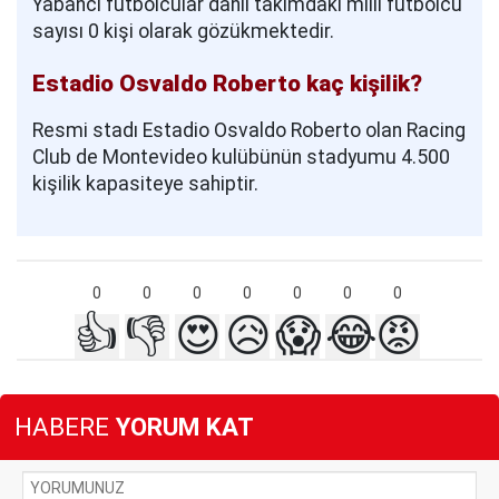
Yabancı futbolcular dahil takımdaki milli futbolcu
sayısı 0 kişi olarak gözükmektedir.
Estadio Osvaldo Roberto kaç kişilik?
Resmi stadı Estadio Osvaldo Roberto olan Racing
Club de Montevideo kulübünün stadyumu 4.500
kişilik kapasiteye sahiptir.
0
0
0
0
0
0
0
👍
👎
😍
😥
😱
😂
😡
HABERE
YORUM KAT