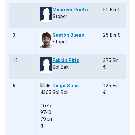
-
Mauricio Prieto
50 Bin €
Stoper
3
Gastón Bueno
25 Bin €
Stoper
13
Fabián Píriz
375 Bin
Sol Bek
€
6
Diego Sosa
125 Bin
Sol Bek
€