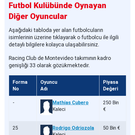
Futbol Kulübünde Oynayan
Diğer Oyuncular
Aşağıdaki tabloda yer alan futbolcuların
isimlerinin üzerine tıklayarak o futbolcu ile ilgili
detaylı bilgilere kolayca ulaşabilirsiniz.
Racing Club de Montevideo takımının kadro
genişliği 33 olarak gözükmektedir.
Forma
Oyuncu
Piyasa
No
Adı
Değeri
-
Mathías Cubero
250 Bin
Kaleci
€
25
Rodrigo Odriozola
50 Bin €
Kaleci