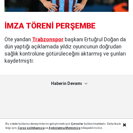
İMZA TÖRENİ PERŞEMBE
Öte yandan
Trabzonspor
başkanı Ertuğrul Doğan da
dün yaptığı açıklamada yıldız oyuncunun doğrudan
sağlık kontrolüne götürüleceğini aktarmış ve şunları
kaydetmişti:
Haberin Devamı
Bu sitede kullanıcı deneyimlerini geliştirmek için
Çerezler
kullanılmaktadır. Daha fazla
Reklamı Kapat
bilgi için;
Çerez politika
mıza
ve
Aydınlatma Metnimize
tıklayabilirsiniz.