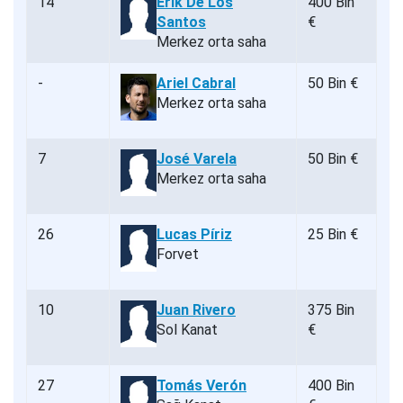
14
Erik De Los
400 Bin
Santos
€
Merkez orta saha
-
Ariel Cabral
50 Bin €
Merkez orta saha
7
José Varela
50 Bin €
Merkez orta saha
26
Lucas Píriz
25 Bin €
Forvet
10
Juan Rivero
375 Bin
Sol Kanat
€
27
Tomás Verón
400 Bin