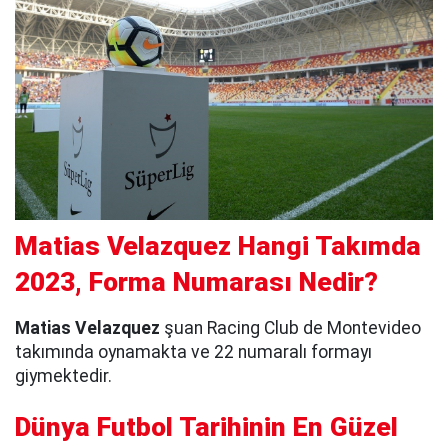
Matias Velazquez Hangi Takımda
2023, Forma Numarası Nedir?
Matias Velazquez
şuan Racing Club de Montevideo
takımında oynamakta ve 22 numaralı formayı
giymektedir.
Dünya Futbol Tarihinin En Güzel