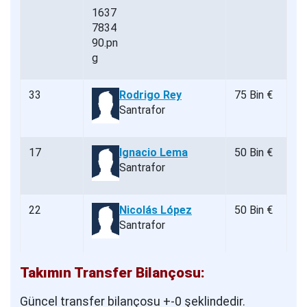
33
Rodrigo Rey
75 Bin €
Santrafor
17
Ignacio Lema
50 Bin €
Santrafor
22
Nicolás López
50 Bin €
Santrafor
Takımın Transfer Bilançosu:
Güncel transfer bilançosu +-0 şeklindedir.