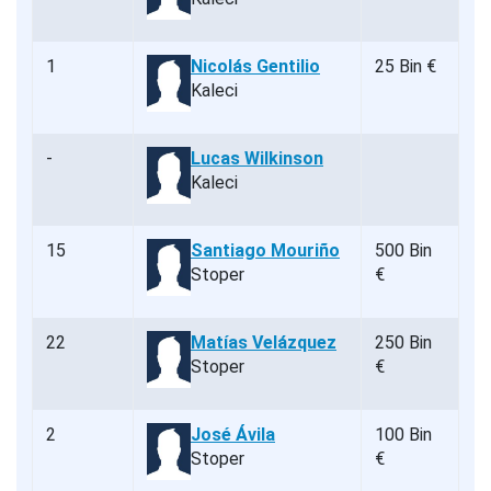
1
Nicolás Gentilio
25 Bin €
Kaleci
-
Lucas Wilkinson
Kaleci
15
Santiago Mouriño
500 Bin
Stoper
€
22
Matías Velázquez
250 Bin
Stoper
€
2
José Ávila
100 Bin
Stoper
€