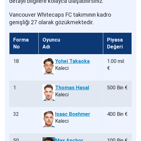
detaylı bilgilere kolayca ulaşabilirsiniz.
Vancouver Whitecaps FC takımının kadro
genişliği 27 olarak gözükmektedir.
Forma
Oyuncu
Piyasa
No
Adı
Değeri
18
Yohei Takaoka
1.00 mil.
Kaleci
€
1
Thomas Hasal
500 Bin €
Kaleci
32
Isaac Boehmer
400 Bin €
Kaleci
50
Max Anchor
100 Bin €