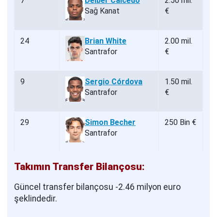
7
Déiber Caicedo
2.50 mil.
Sağ Kanat
€
24
Brian White
2.00 mil.
Santrafor
€
9
Sergio Córdova
1.50 mil.
Santrafor
€
29
Simon Becher
250 Bin €
Santrafor
Takımın Transfer Bilançosu:
Güncel transfer bilançosu -2.46 milyon euro
şeklindedir.