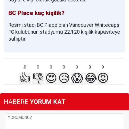
BC Place kaç kişilik?
Resmi stadı BC Place olan Vancouver Whitecaps
FC kulübünün stadyumu 22.120 kişilik kapasiteye
sahiptir.
0
0
0
0
0
0
0
👍
👎
😍
😥
😱
😂
😡
HABERE
YORUM KAT