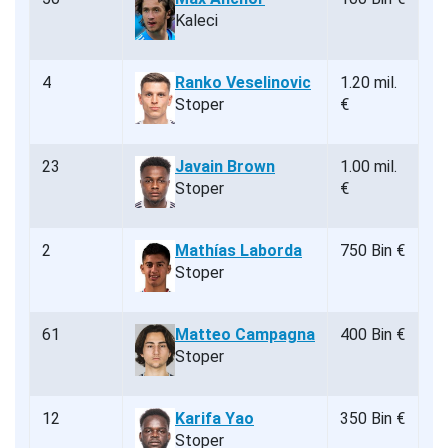
Kaleci
4
Ranko Veselinovic
1.20 mil.
Stoper
€
23
Javain Brown
1.00 mil.
Stoper
€
2
Mathías Laborda
750 Bin €
Stoper
61
Matteo Campagna
400 Bin €
Stoper
12
Karifa Yao
350 Bin €
Stoper