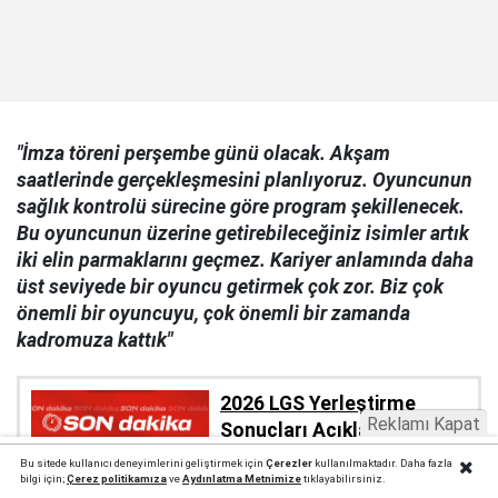
"İmza töreni perşembe günü olacak. Akşam
saatlerinde gerçekleşmesini planlıyoruz. Oyuncunun
sağlık kontrolü sürecine göre program şekillenecek.
Bu oyuncunun üzerine getirebileceğiniz isimler artık
iki elin parmaklarını geçmez. Kariyer anlamında daha
üst seviyede bir oyuncu getirmek çok zor. Biz çok
önemli bir oyuncuyu, çok önemli bir zamanda
kadromuza kattık"
2026 LGS Yerleştirme
Reklamı Kapat
Sonuçları Açıklandı! LGS
Sonuçlarına Nereden
Bu sitede kullanıcı deneyimlerini geliştirmek için
Çerezler
kullanılmaktadır. Daha fazla
bilgi için;
Çerez politika
mıza
ve
Aydınlatma Metnimize
tıklayabilirsiniz.
Bakılır? T.C No, e-Okul,