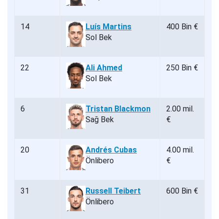
14
Luís Martins
400 Bin €
Sol Bek
22
Ali Ahmed
250 Bin €
Sol Bek
6
Tristan Blackmon
2.00 mil.
Sağ Bek
€
20
Andrés Cubas
4.00 mil.
Önlibero
€
31
Russell Teibert
600 Bin €
Önlibero