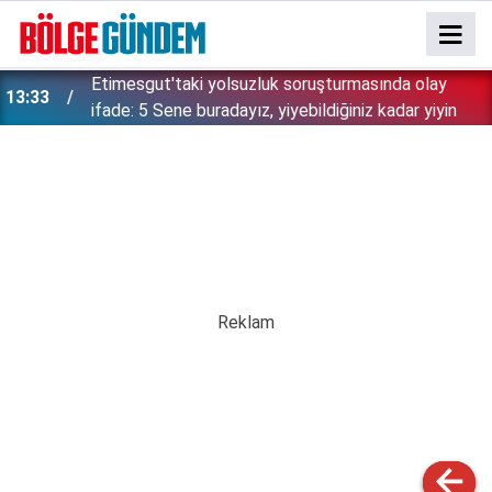
Etimesgut'taki yolsuzluk soruşturmasında olay
13:33
ifade: 5 Sene buradayız, yiyebildiğiniz kadar yiyin