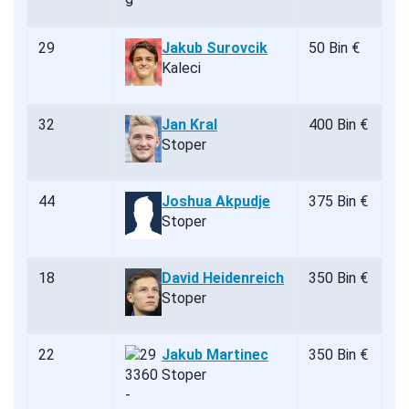
29
Jakub Surovcik
50 Bin €
Kaleci
32
Jan Kral
400 Bin €
Stoper
44
Joshua Akpudje
375 Bin €
Stoper
18
David Heidenreich
350 Bin €
Stoper
22
Jakub Martinec
350 Bin €
Stoper