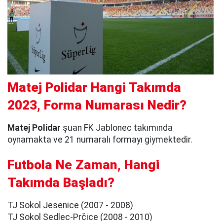
Matej Polidar Hangi Takımda
2023, Forma Numarası Nedir?
Matej Polidar
şuan FK Jablonec takımında
oynamakta ve 21 numaralı formayı giymektedir.
Futbola Ne Zaman, Hangi
Takımda Başladı?
TJ Sokol Jesenice (2007 - 2008)
TJ Sokol Sedlec-Prčice (2008 - 2010)