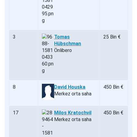
3
Tomas
25 Bin €
Hübschman
Önlibero
8
David Houska
450 Bin €
Merkez orta saha
17
Milos Kratochvil
450 Bin €
Merkez orta saha