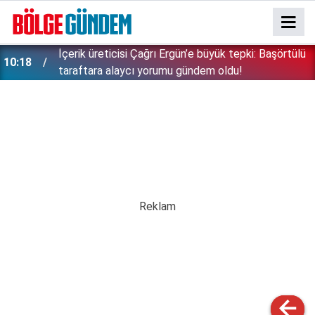
İçerik üreticisi Çağrı Ergün’e büyük tepki: Başörtülü
10:18
taraftara alaycı yorumu gündem oldu!