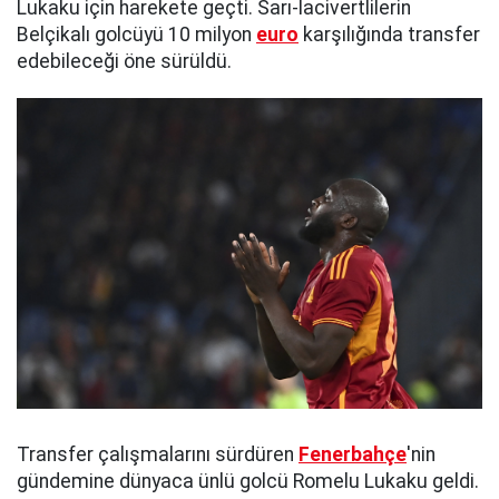
Lukaku için harekete geçti. Sarı-lacivertlilerin
Belçikalı golcüyü 10 milyon
euro
karşılığında transfer
edebileceği öne sürüldü.
Transfer çalışmalarını sürdüren
Fenerbahçe
'nin
gündemine dünyaca ünlü golcü Romelu Lukaku geldi.