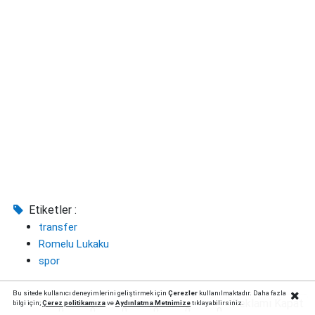
Etiketler :
transfer
Romelu Lukaku
spor
Bu sitede kullanıcı deneyimlerini geliştirmek için
Çerezler
kullanılmaktadır. Daha fazla
Reklamı Kapat
bilgi için;
Çerez politika
mıza
ve
Aydınlatma Metnimize
tıklayabilirsiniz.
0
0
0
0
0
0
0