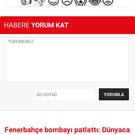
👍
👎
😍
😥
😱
😂
😡
HABERE
YORUM KAT
Fenerbahçe bombayı patlattı: Dünyaca