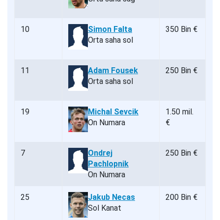
10
Simon Falta
350 Bin €
Orta saha sol
11
Adam Fousek
250 Bin €
Orta saha sol
19
Michal Sevcik
1.50 mil.
On Numara
€
7
Ondrej
250 Bin €
Pachlopnik
On Numara
25
Jakub Necas
200 Bin €
Sol Kanat