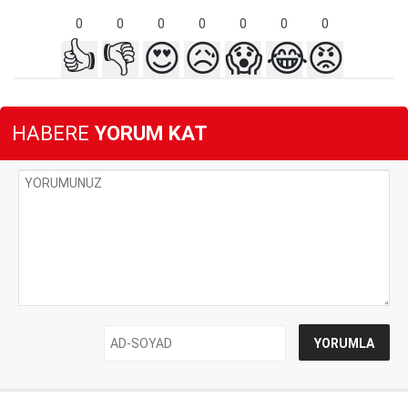
0
0
0
0
0
0
0
👍
👎
😍
😥
😱
😂
😡
HABERE
YORUM KAT