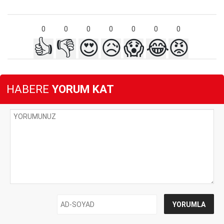
0
0
0
0
0
0
0
👍
👎
😍
😥
😱
😂
😡
HABERE
YORUM KAT