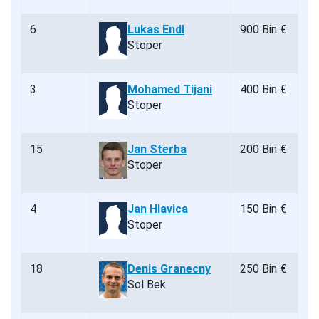
6
Lukas Endl
900 Bin €
Stoper
3
Mohamed Tijani
400 Bin €
Stoper
15
Jan Sterba
200 Bin €
Stoper
4
Jan Hlavica
150 Bin €
Stoper
18
Denis Granecny
250 Bin €
Sol Bek