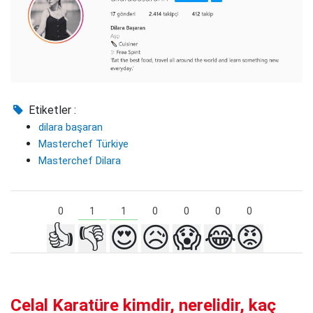
Etiketler :
dilara başaran
Masterchef Türkiye
Masterchef Dilara
1
1
0
0
0
0
0
👍
👎
😍
😥
😱
😂
😡
Celal Karatüre kimdir, nerelidir, kaç