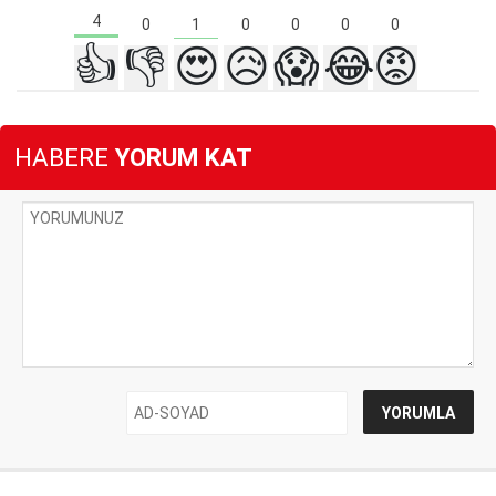
4
1
0
0
0
0
0
👍
👎
😍
😥
😱
😂
😡
HABERE
YORUM KAT