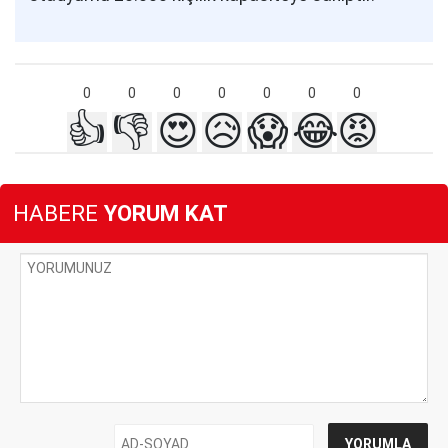
0
0
0
0
0
0
0
👍
👎
😍
😥
😱
😂
😡
HABERE
YORUM KAT