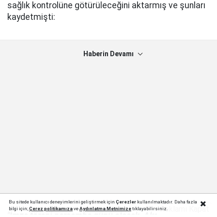
sağlık kontrolüne götürüleceğini aktarmış ve şunları
kaydetmişti:
Haberin Devamı
Bu sitede kullanıcı deneyimlerini geliştirmek için
Çerezler
kullanılmaktadır. Daha fazla
Reklamı Kapat
bilgi için;
Çerez politika
mıza
ve
Aydınlatma Metnimize
tıklayabilirsiniz.
"İmza töreni perşembe günü olacak. Akşam