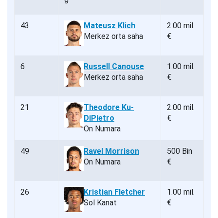
43
Mateusz Klich
2.00 mil.
Merkez orta saha
€
6
Russell Canouse
1.00 mil.
Merkez orta saha
€
21
Theodore Ku-
2.00 mil.
DiPietro
€
On Numara
49
Ravel Morrison
500 Bin
On Numara
€
26
Kristian Fletcher
1.00 mil.
Sol Kanat
€