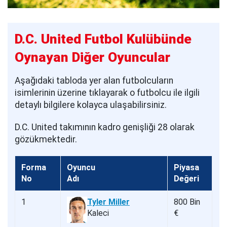
D.C. United Futbol Kulübünde
Oynayan Diğer Oyuncular
Aşağıdaki tabloda yer alan futbolcuların
isimlerinin üzerine tıklayarak o futbolcu ile ilgili
detaylı bilgilere kolayca ulaşabilirsiniz.
D.C. United takımının kadro genişliği 28 olarak
gözükmektedir.
Forma
Oyuncu
Piyasa
No
Adı
Değeri
1
Tyler Miller
800 Bin
Kaleci
€