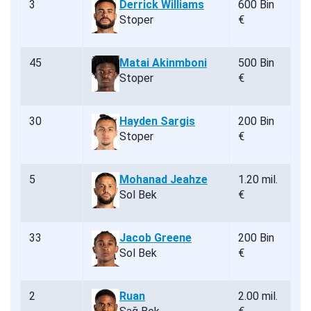
3
Derrick Williams
600 Bin
Stoper
€
45
Matai Akinmboni
500 Bin
Stoper
€
30
Hayden Sargis
200 Bin
Stoper
€
5
Mohanad Jeahze
1.20 mil.
Sol Bek
€
33
Jacob Greene
200 Bin
Sol Bek
€
2
Ruan
2.00 mil.