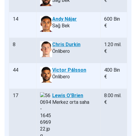
Sağ Bek
€
14
Andy Nájar
600 Bin
Sağ Bek
€
8
Chris Durkin
1.20 mil.
Önlibero
€
44
Victor Pálsson
400 Bin
Önlibero
€
17
Lewis O'Brien
8.00 mil.
Merkez orta saha
€