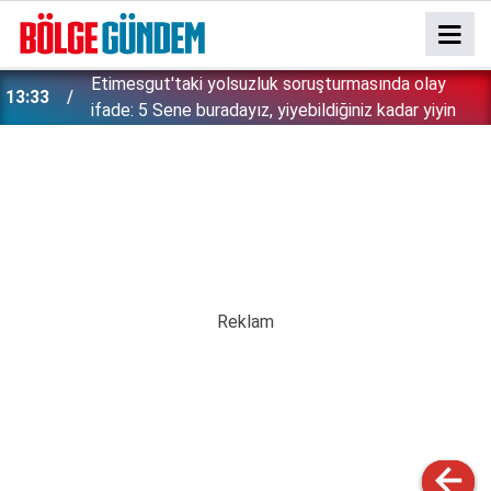
Etimesgut'taki yolsuzluk soruşturmasında olay
13:33
ifade: 5 Sene buradayız, yiyebildiğiniz kadar yiyin