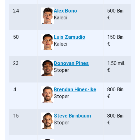
24
Alex Bono
500 Bin
Kaleci
€
50
Luis Zamudio
150 Bin
Kaleci
€
23
Donovan Pines
1.50 mil.
Stoper
€
4
Brendan Hines-Ike
800 Bin
Stoper
€
15
Steve Birnbaum
800 Bin
Stoper
€