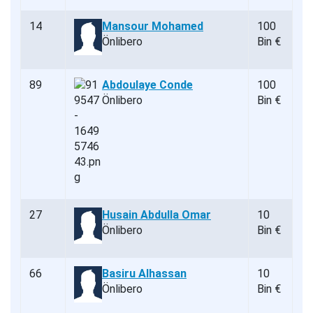
14
Mansour Mohamed
100
Önlibero
Bin €
89
Abdoulaye Conde
100
Önlibero
Bin €
27
Husain Abdulla Omar
10
Önlibero
Bin €
66
Basiru Alhassan
10
Önlibero
Bin €