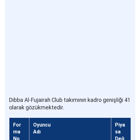
Dibba Al-Fujairah Club takımının kadro genişliği 41
olarak gözükmektedir.
For
Oyuncu
Piya
ma
Adı
sa
No
Değ