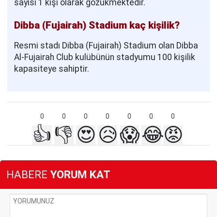
sayısı 1 kişi olarak gözükmektedir.
Dibba (Fujairah) Stadium kaç kişilik?
Resmi stadı Dibba (Fujairah) Stadium olan Dibba
Al-Fujairah Club kulübünün stadyumu 100 kişilik
kapasiteye sahiptir.
0
0
0
0
0
0
0
👍
👎
😍
😥
😱
😂
😡
HABERE
YORUM KAT