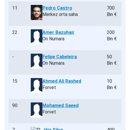
11
Pedro Castro
700
Merkez orta saha
Bin €
22
Amer Bazuhair
200
On Numara
Bin €
-
Felipe Cabeleira
50
On Numara
Bin €
15
Ahmed Ali Rashed
10
Forvet
Bin €
90
Mohamed Saeed
Forvet
7
Jája Silva
400