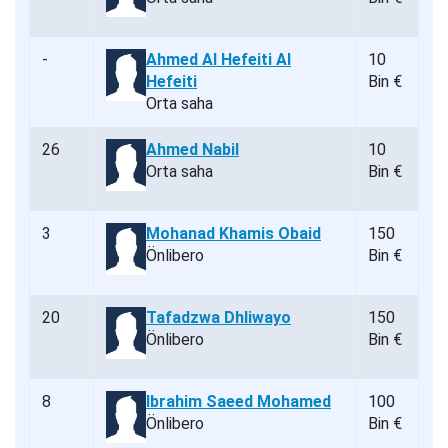
-
Ahmed Al Hefeiti Al
10
Hefeiti
Bin €
Orta saha
26
Ahmed Nabil
10
Orta saha
Bin €
3
Mohanad Khamis Obaid
150
Önlibero
Bin €
20
Tafadzwa Dhliwayo
150
Önlibero
Bin €
8
Ibrahim Saeed Mohamed
100
Önlibero
Bin €