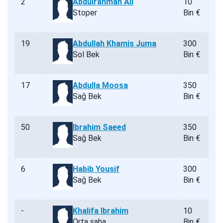
2
Abdulrahman Ali
10
Stoper
Bin €
19
Abdullah Khamis Juma
300
Sol Bek
Bin €
17
Abdulla Moosa
350
Sağ Bek
Bin €
50
Ibrahim Saeed
350
Sağ Bek
Bin €
6
Habib Yousif
300
Sağ Bek
Bin €
-
Khalifa Ibrahim
10
Orta saha
Bin €