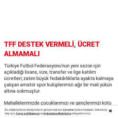
TFF DESTEK VERMELİ, ÜCRET
ALMAMALI
Türkiye Futbol Federasyonu’nun yeni sezon için
açıkladığı lisans, vize, transfer ve lige katılım
ücretleri; zaten büyük fedakârlıklarla ayakta kalmaya
çalışan amatör spor kulüplerimizi ağır bir mali yükün
altına sokmuştur.
Mahallelerimizde çocuklarımızı ve gençlerimizi kötü
alışkanlıklardan uzak tutan, onları sporla buluşturan
Bu sitede kullanıcı deneyimlerini geliştirmek için
Çerezler
kullanılmaktadır. Daha fazla
Reklamı Kapat
bilgi için;
Çerez politika
mıza
ve
Aydınlatma Metnimize
tıklayabilirsiniz.
amatör kulüpler bir gelir kapısı olarak görülemez.