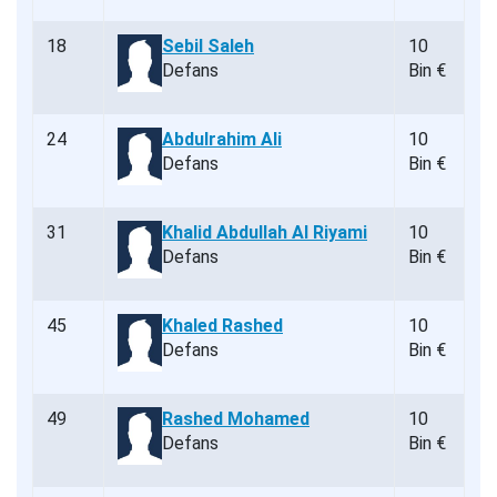
18
Sebil Saleh
10
Defans
Bin €
24
Abdulrahim Ali
10
Defans
Bin €
31
Khalid Abdullah Al Riyami
10
Defans
Bin €
45
Khaled Rashed
10
Defans
Bin €
49
Rashed Mohamed
10
Defans
Bin €