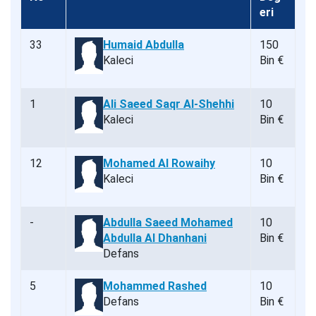
eri
33
Humaid Abdulla
150
Kaleci
Bin €
1
Ali Saeed Saqr Al-Shehhi
10
Kaleci
Bin €
12
Mohamed Al Rowaihy
10
Kaleci
Bin €
-
Abdulla Saeed Mohamed
10
Abdulla Al Dhanhani
Bin €
Defans
5
Mohammed Rashed
10
Defans
Bin €