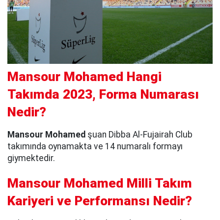
Mansour Mohamed Hangi
Takımda 2023, Forma Numarası
Nedir?
Mansour Mohamed
şuan Dibba Al-Fujairah Club
takımında oynamakta ve 14 numaralı formayı
giymektedir.
Mansour Mohamed Milli Takım
Kariyeri ve Performansı Nedir?