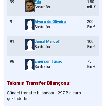
99
Edu
1.80
Santrafor
mil. €
9
Alvaro de Oliveira
200
Santrafor
Bin €
91
Jamal Maroof
100
Santrafor
Bin €
98
Emerson Tucão
75
Santrafor
Bin €
Takımın Transfer Bilançosu:
Güncel transfer bilançosu -297 Bin euro
şeklindedir.