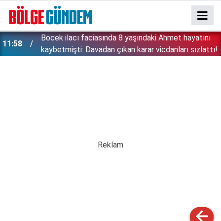
:
Böcek ilacı faciasında 8 yaşındaki Ahmet hayatını
11:58
kaybetmişti: Davadan çıkan karar vicdanları sızlattı!