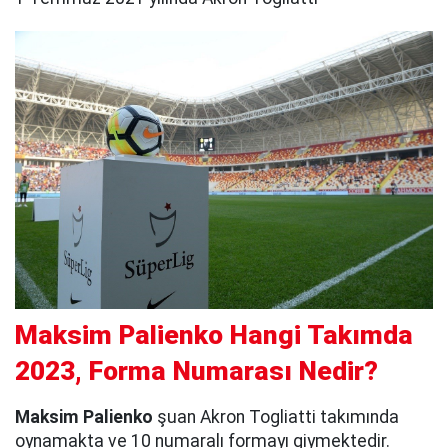
Maksim Palienko Hangi Takımda
2023, Forma Numarası Nedir?
Maksim Palienko
şuan Akron Togliatti takımında
oynamakta ve 10 numaralı formayı giymektedir.