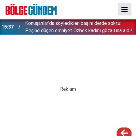
Konuşanlar'da söyledikleri başını derde soktu:
15:37
Peşine düşen emniyet Özbek kadını gözaltına aldı!