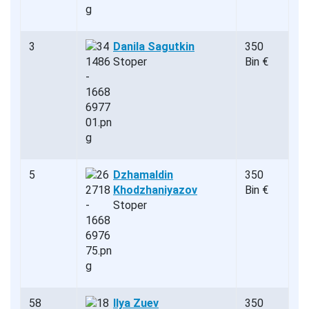
3
Danila Sagutkin
350
Stoper
Bin €
5
Dzhamaldin
350
Khodzhaniyazov
Bin €
Stoper
58
Ilya Zuev
350