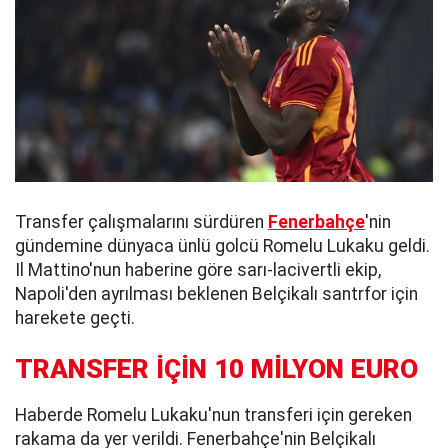
Transfer çalışmalarını sürdüren
Fenerbahçe
'nin
gündemine dünyaca ünlü golcü Romelu Lukaku geldi.
Il Mattino'nun haberine göre sarı-lacivertli ekip,
Napoli'den ayrılması beklenen Belçikalı santrfor için
harekete geçti.
TRANSFER İÇİN 10 MİLYON EURO
Haberde Romelu Lukaku'nun transferi için gereken
rakama da yer verildi. Fenerbahçe'nin Belçikalı