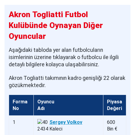
Akron Togliatti Futbol
Kulübünde Oynayan Diğer
Oyuncular
Aşağıdaki tabloda yer alan futbolcuların
isimlerinin üzerine tıklayarak o futbolcu ile ilgili
detaylı bilgilere kolayca ulaşabilirsiniz.
Akron Togliatti takımının kadro genişliği 22 olarak
gözükmektedir.
Forma
Oyuncu
Piyasa
No
Adı
Değeri
1
Sergey Volkov
600
Kaleci
Bin €