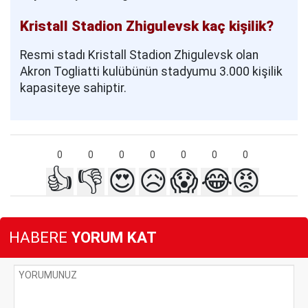
Kristall Stadion Zhigulevsk kaç kişilik?
Resmi stadı Kristall Stadion Zhigulevsk olan
Akron Togliatti kulübünün stadyumu 3.000 kişilik
kapasiteye sahiptir.
0
0
0
0
0
0
0
👍
👎
😍
😥
😱
😂
😡
HABERE
YORUM KAT