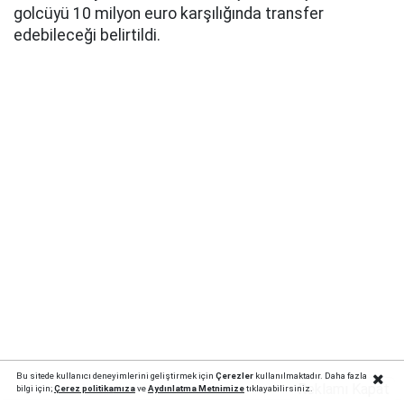
golcüyü 10 milyon euro karşılığında transfer
edebileceği belirtildi.
Bu sitede kullanıcı deneyimlerini geliştirmek için
Çerezler
kullanılmaktadır. Daha fazla
Reklamı Kapat
bilgi için;
Çerez politika
mıza
ve
Aydınlatma Metnimize
tıklayabilirsiniz.