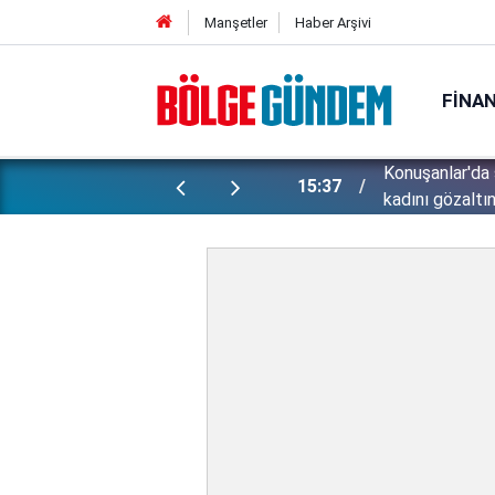
Manşetler
Haber Arşivi
FINA
ünlü futbolcu Lukaku için harekete
Konuşanlar'da 
15:37
kadını gözaltın