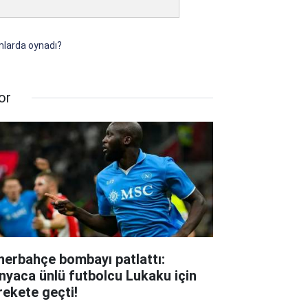
ımlarda oynadı?
or
nerbahçe bombayı patlattı:
nyaca ünlü futbolcu Lukaku için
rekete geçti!