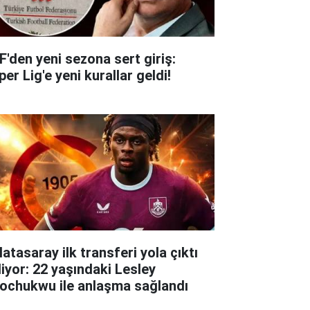
F'den yeni sezona sert giriş:
er Lig'e yeni kurallar geldi!
atasaray ilk transferi yola çıktı
liyor: 22 yaşındaki Lesley
ochukwu ile anlaşma sağlandı