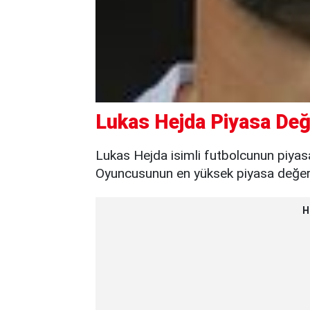
Lukas Hejda Piyasa Değ
Lukas Hejda isimli futbolcunun piyas
Oyuncusunun en yüksek piyasa değeri 
H