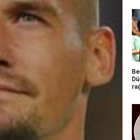
Be
Dü
ra