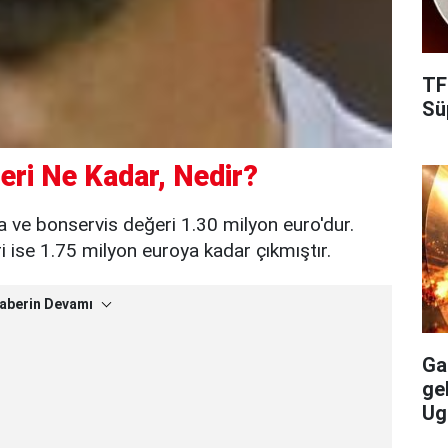
TF
Süp
eri Ne Kadar, Nedir?
a ve bonservis değeri 1.30 milyon euro'dur.
ise 1.75 milyon euroya kadar çıkmıştır.
aberin Devamı
Gal
ge
Ug