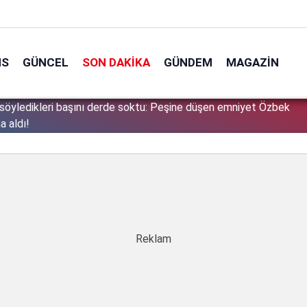
NS
GÜNCEL
SON DAKIKA
GÜNDEM
MAGAZIN
söyledikleri başını derde soktu: Peşine düşen emniyet Özbek
1
a aldı!