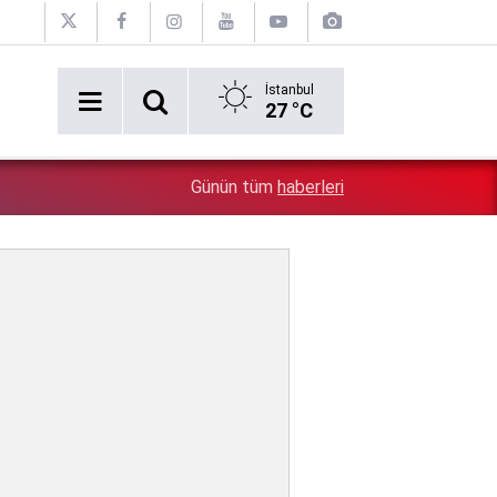
İstanbul
27 °C
5:26
Çin'in gözü doymuyor: Altın rezervleri doldu taştı!
Günün tüm
haberleri