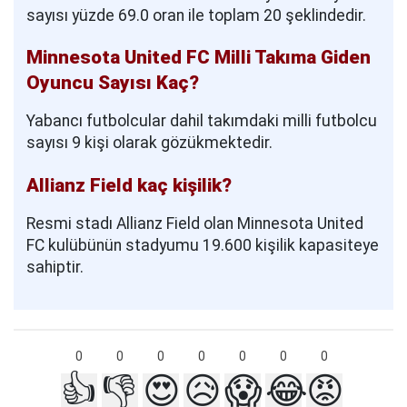
sayısı yüzde 69.0 oran ile toplam 20 şeklindedir.
Minnesota United FC Milli Takıma Giden
Oyuncu Sayısı Kaç?
Yabancı futbolcular dahil takımdaki milli futbolcu
sayısı 9 kişi olarak gözükmektedir.
Allianz Field kaç kişilik?
Resmi stadı Allianz Field olan Minnesota United
FC kulübünün stadyumu 19.600 kişilik kapasiteye
sahiptir.
0
0
0
0
0
0
0
👍
👎
😍
😥
😱
😂
😡