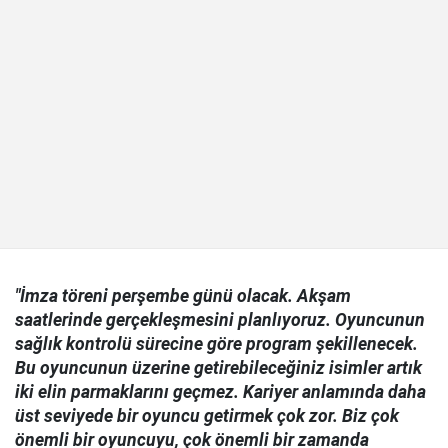
"İmza töreni perşembe günü olacak. Akşam
saatlerinde gerçekleşmesini planlıyoruz. Oyuncunun
sağlık kontrolü sürecine göre program şekillenecek.
Bu oyuncunun üzerine getirebileceğiniz isimler artık
iki elin parmaklarını geçmez. Kariyer anlamında daha
üst seviyede bir oyuncu getirmek çok zor. Biz çok
önemli bir oyuncuyu, çok önemli bir zamanda