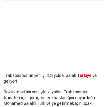
Trabzonspor'un yeni yıldızı yolda: Salah
Türkiye
'ye
geliyor!
Bozro mavi'nin yeni yıldızı yolda: Trabzonspor,
transferi için görüşmelere başladığını duyurduğu
Mohamed Salah'ı Türkiye'ye getirmek için uçak