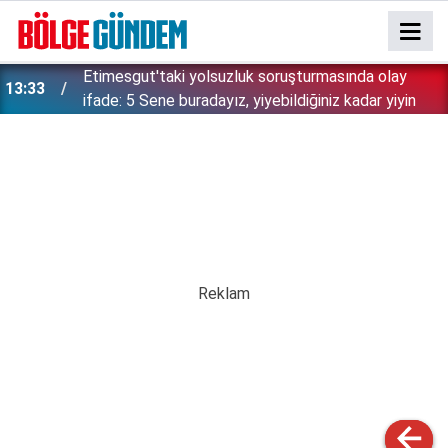
Etimesgut'taki yolsuzluk soruşturmasında olay
13:33
ifade: 5 Sene buradayız, yiyebildiğiniz kadar yiyin