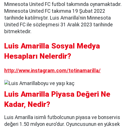
Minnesota United FC futbol takımında oynamaktadır.
Minnesota United FC takımına 19 Şubat 2022
tarihinde katılmıştır. Luis Amarilla'nin Minnesota
United FC ile sözleşmesi 31 Aralık 2023 tarihinde
bitmektedir.
Luis Amarilla Sosyal Medya
Hesapları Nelerdir?
http://www.instagram.com/totinamarilla/
Luis Amarilla Piyasa Değeri Ne
Kadar, Nedir?
Luis Amarilla isimli futbolcunun piyasa ve bonservis
değeri 1.50 milyon euro'dur. Oyuncusunun en yüksek