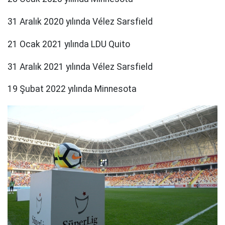
31 Aralık 2020 yılında Vélez Sarsfield
21 Ocak 2021 yılında LDU Quito
31 Aralık 2021 yılında Vélez Sarsfield
19 Şubat 2022 yılında Minnesota