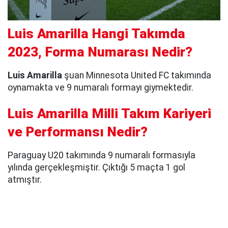
Luis Amarilla Hangi Takımda
2023, Forma Numarası Nedir?
Luis Amarilla
şuan Minnesota United FC takımında
oynamakta ve 9 numaralı formayı giymektedir.
Luis Amarilla Milli Takım Kariyeri
ve Performansı Nedir?
Paraguay U20 takımında 9 numaralı formasıyla
yılında gerçekleşmiştir. Çıktığı 5 maçta 1 gol
atmıştır.