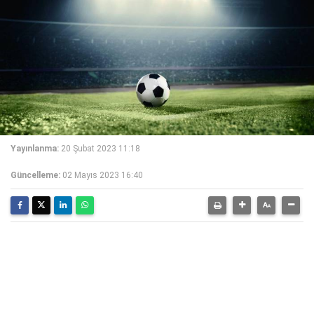
Yayınlanma:
20 Şubat 2023 11:18
Güncelleme:
02 Mayıs 2023 16:40