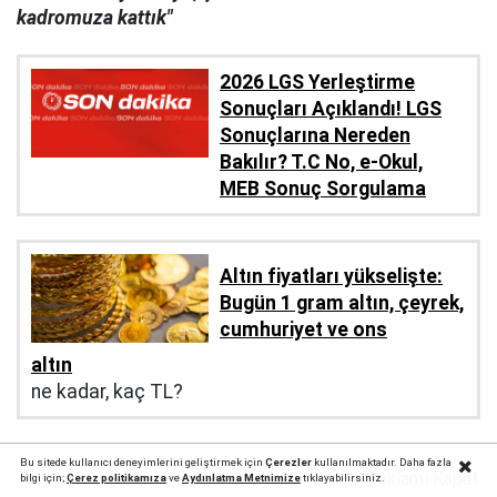
kadromuza kattık"
2026 LGS Yerleştirme
Sonuçları Açıklandı! LGS
Sonuçlarına Nereden
Bakılır? T.C No, e-Okul,
MEB Sonuç Sorgulama
Altın fiyatları yükselişte:
Bugün 1 gram altın, çeyrek,
cumhuriyet ve ons
altın
ne kadar, kaç TL?
Bu sitede kullanıcı deneyimlerini geliştirmek için
Çerezler
kullanılmaktadır. Daha fazla
Reklamı Kapat
bilgi için;
Çerez politika
mıza
ve
Aydınlatma Metnimize
tıklayabilirsiniz.