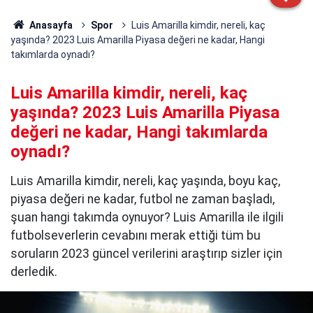
Anasayfa
Spor
Luis Amarilla kimdir, nereli, kaç
yaşında? 2023 Luis Amarilla Piyasa değeri ne kadar, Hangi
takımlarda oynadı?
Luis Amarilla kimdir, nereli, kaç
yaşında? 2023 Luis Amarilla Piyasa
değeri ne kadar, Hangi takımlarda
oynadı?
Luis Amarilla kimdir, nereli, kaç yaşında, boyu kaç,
piyasa değeri ne kadar, futbol ne zaman başladı,
şuan hangi takımda oynuyor? Luis Amarilla ile ilgili
futbolseverlerin cevabını merak ettiği tüm bu
soruların 2023 güncel verilerini araştırıp sizler için
derledik.