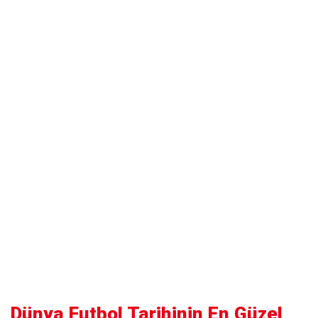
Dünya Futbol Tarihinin En Güzel