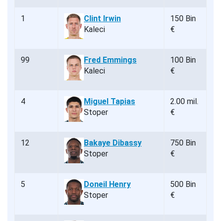
1
Clint Irwin
150 Bin
Kaleci
€
99
Fred Emmings
100 Bin
Kaleci
€
4
Miguel Tapias
2.00 mil.
Stoper
€
12
Bakaye Dibassy
750 Bin
Stoper
€
5
Doneil Henry
500 Bin
Stoper
€