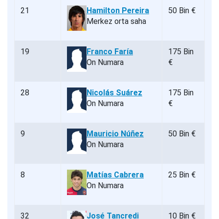
21
Hamilton Pereira
50 Bin €
Merkez orta saha
19
Franco Faría
175 Bin
On Numara
€
28
Nicolás Suárez
175 Bin
On Numara
€
9
Mauricio Núñez
50 Bin €
On Numara
8
Matías Cabrera
25 Bin €
On Numara
32
José Tancredi
10 Bin €