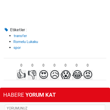
Etiketler :
transfer
Romelu Lukaku
spor
0
0
0
0
0
0
0
👍
👎
😍
😥
😱
😂
😡
HABERE
YORUM KAT