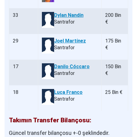
33
Dylan Nandín
200 Bin
Santrafor
€
29
Joel Martínez
175 Bin
Santrafor
€
17
Danilo Cóccaro
150 Bin
Santrafor
€
18
Luca Franco
25 Bin €
Santrafor
Takımın Transfer Bilançosu:
Güncel transfer bilançosu +-0 şeklindedir.