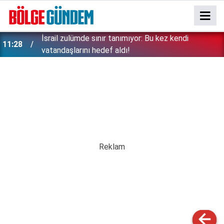
Erken tatil rezervasyonu mağdurları için Ticaret
11:17
bakanlığından uyarı: Kesintisiz iade zorunlu!