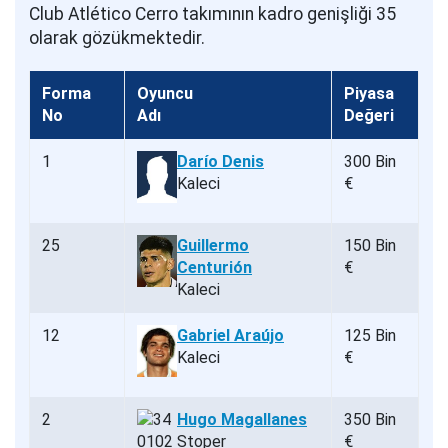
Club Atlético Cerro takımının kadro genişliği 35
olarak gözükmektedir.
Forma
Oyuncu
Piyasa
No
Adı
Değeri
1
Darío Denis
300 Bin
Kaleci
€
25
Guillermo
150 Bin
Centurión
€
Kaleci
12
Gabriel Araújo
125 Bin
Kaleci
€
2
Hugo Magallanes
350 Bin
Stoper
€