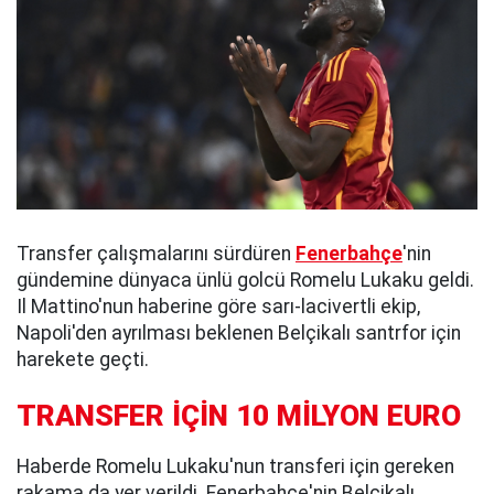
Transfer çalışmalarını sürdüren
Fenerbahçe
'nin
gündemine dünyaca ünlü golcü Romelu Lukaku geldi.
Il Mattino'nun haberine göre sarı-lacivertli ekip,
Napoli'den ayrılması beklenen Belçikalı santrfor için
harekete geçti.
TRANSFER İÇİN 10 MİLYON EURO
Haberde Romelu Lukaku'nun transferi için gereken
rakama da yer verildi. Fenerbahçe'nin Belçikalı