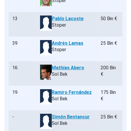
Stoper
13
Pablo Lacoste
50 Bin €
Stoper
39
Andrés Lamas
25 Bin €
Stoper
16
Mathías Abero
200 Bin
Sol Bek
€
19
Ramiro Fernández
175 Bin
Sol Bek
€
-
Simón Bentancur
25 Bin €
Sol Bek