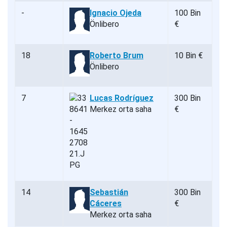
-
Ignacio Ojeda
100 Bin
Önlibero
€
18
Roberto Brum
10 Bin €
Önlibero
7
Lucas Rodríguez
300 Bin
Merkez orta saha
€
14
Sebastián
300 Bin
Cáceres
€
Merkez orta saha