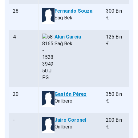
28
Fernando Souza
300 Bin
Sağ Bek
€
4
Alan García
125 Bin
Sağ Bek
€
20
Gastón Pérez
350 Bin
Önlibero
€
-
Jairo Coronel
200 Bin
Önlibero
€