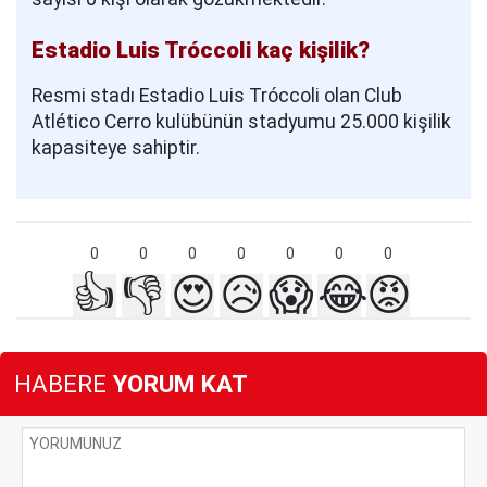
Estadio Luis Tróccoli kaç kişilik?
Resmi stadı Estadio Luis Tróccoli olan Club
Atlético Cerro kulübünün stadyumu 25.000 kişilik
kapasiteye sahiptir.
0
0
0
0
0
0
0
👍
👎
😍
😥
😱
😂
😡
HABERE
YORUM KAT