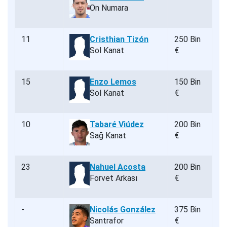
On Numara
11
Cristhian Tizón
250 Bin
Sol Kanat
€
15
Enzo Lemos
150 Bin
Sol Kanat
€
10
Tabaré Viúdez
200 Bin
Sağ Kanat
€
23
Nahuel Acosta
200 Bin
Forvet Arkası
€
-
Nicolás González
375 Bin
Santrafor
€