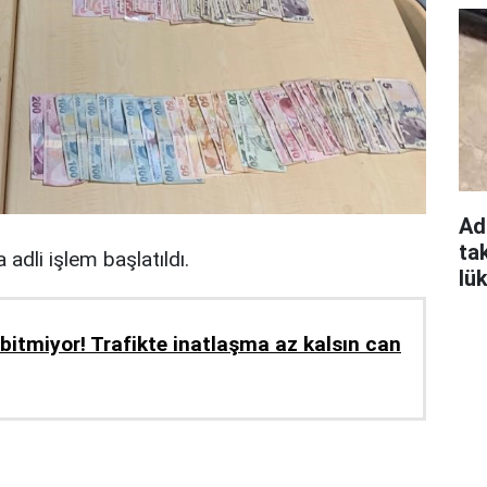
Ad
ta
 adli işlem başlatıldı.
lü
bitmiyor! Trafikte inatlaşma az kalsın can