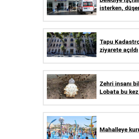
isterken, düşe
Tapu Kadastro
ziyarete açıldı
Zehri insanı bi
Lobata bu kez
Mahalleye kur