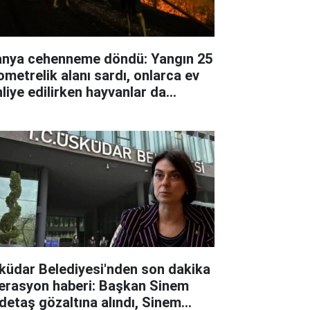
anya cehenneme döndü: Yangın 25
lometrelik alanı sardı, onlarca ev
hliye edilirken hayvanlar da
hsur kaldı
küdar Belediyesi'nden son dakika
erasyon haberi: Başkan Sinem
detaş gözaltına alındı, Sinem