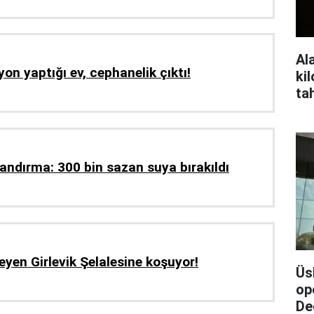
Al
yon yaptığı ev, cephanelik çıktı!
ki
ta
ma
landırma: 300 bin sazan suya bırakıldı
eyen Girlevik Şelalesine koşuyor!
Üs
op
De