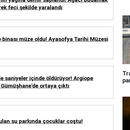
rek feci şekilde yaralandı
 binası müze oldu! Ayasofya Tarihi Müzesi
Tr
le saniyeler içinde öldürüyor! Argiope
pa
 Gümüşhane'de ortaya çıktı
ulan su parkında çocuklar coştu!