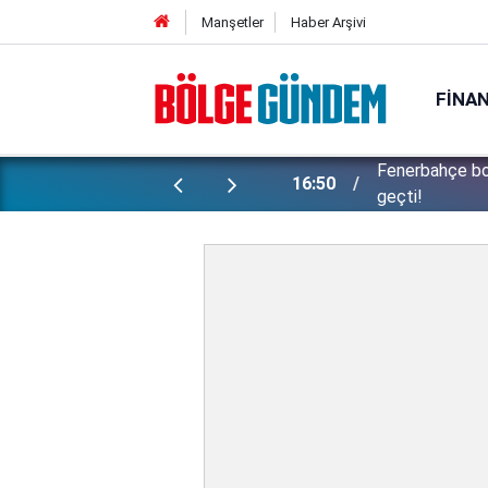
Manşetler
Haber Arşivi
FINA
Fenerbahçe bo
16:50
geçti!
Konuşanlar'da 
15:37
kadını gözaltın