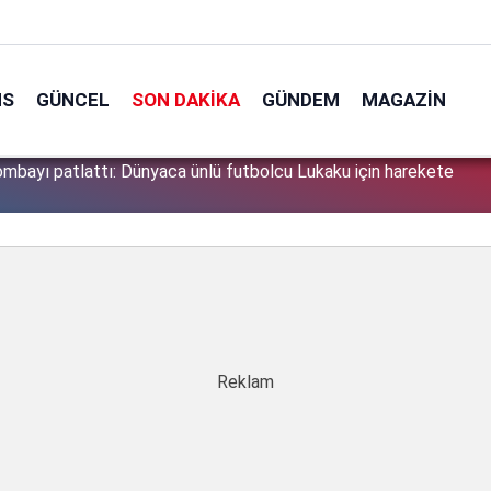
NS
GÜNCEL
SON DAKIKA
GÜNDEM
MAGAZIN
mbayı patlattı: Dünyaca ünlü futbolcu Lukaku için harekete
söyledikleri başını derde soktu: Peşine düşen emniyet Özbek
1
a aldı!