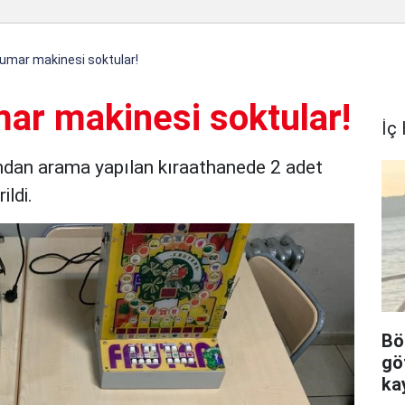
umar makinesi soktular!
ar makinesi soktular!
İç
ından arama yapılan kıraathanede 2 adet
ildi.
Bö
gö
ka