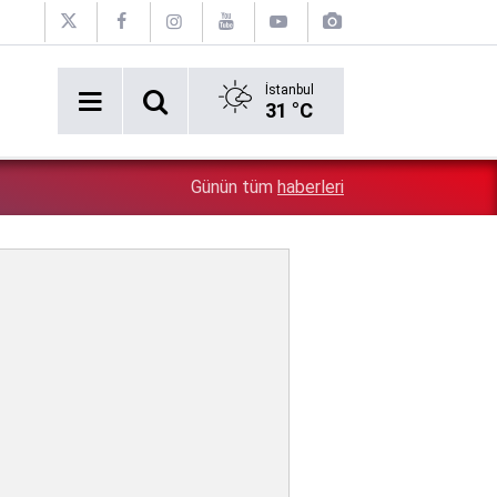
İstanbul
31 °C
5:26
Çin'in gözü doymuyor: Altın rezervleri doldu taştı!
Günün tüm
haberleri