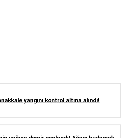
nakkale yangını kontrol altına alındı!
inin yağına demir saplandı! Ağacı budamak