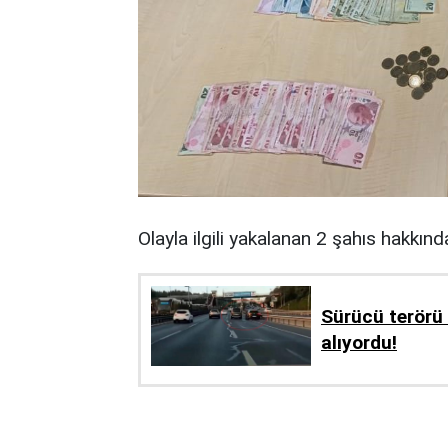
Olayla ilgili yakalanan 2 şahıs hakkında
Sürücü terörü 
alıyordu!