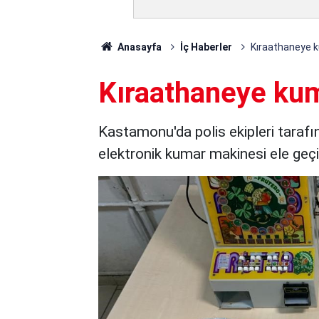
Anasayfa
İç Haberler
Kıraathaneye k
Kıraathaneye kum
Kastamonu'da polis ekipleri taraf
elektronik kumar makinesi ele geçir