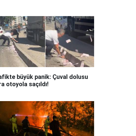
afikte büyük panik: Çuval dolusu
ra otoyola saçıldı!